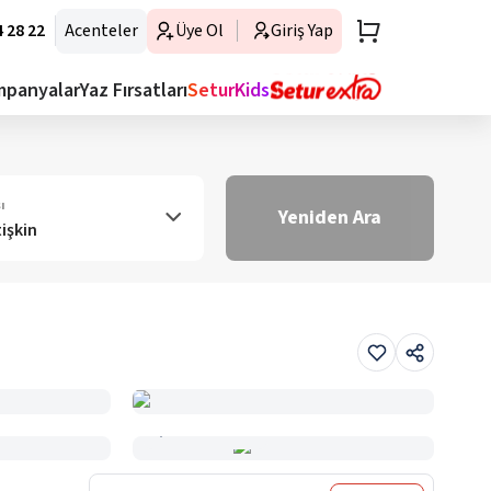
 28 22
Acenteler
Üye Ol
Giriş Yap
mpanyalar
Yaz Fırsatları
SeturKids
ı
Yeniden Ara
tişkin
Haritada Gör