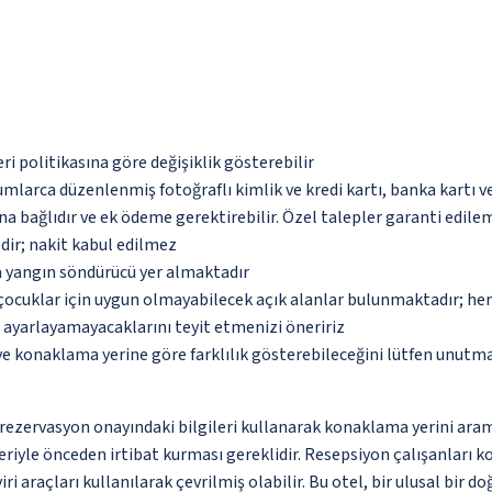
eri politikasına göre değişiklik gösterebilir
umlarca düzenlenmiş fotoğraflı kimlik ve kredi kartı, banka kartı v
na bağlıdır ve ek ödeme gerektirebilir. Özel talepler garanti edile
dir; nakit kabul edilmez
a yangın söndürücü yer almaktadır
çocuklar için uygun olmayabilecek açık alanlar bulunmaktadır; he
p ayarlayamayacaklarını teyit etmenizi öneririz
 ve konaklama yerine göre farklılık gösterebileceğini lütfen unutm
ce rezervasyon onayındaki bilgileri kullanarak konaklama yerini ara
riyle önceden irtibat kurması gereklidir. Resepsiyon çalışanları ko
i araçları kullanılarak çevrilmiş olabilir. Bu otel, bir ulusal bir