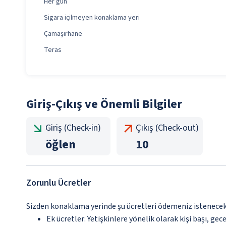
Her gün
Sigara içilmeyen konaklama yeri
Çamaşırhane
Teras
Giriş-Çıkış ve Önemli Bilgiler
Giriş (Check-in)
Çıkış (Check-out)
öğlen
10
Zorunlu Ücretler
Sizden konaklama yerinde şu ücretleri ödemeniz istenecektir
Ek ücretler: Yetişkinlere yönelik olarak kişi başı, gec