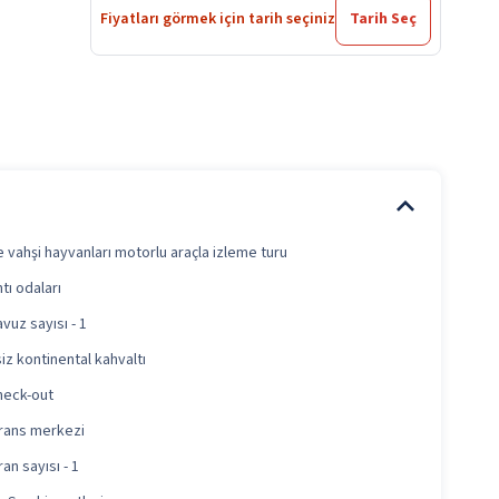
Fiyatları görmek için tarih seçiniz
Tarih Seç
 vahşi hayvanları motorlu araçla izleme turu
tı odaları
avuz sayısı - 1
iz kontinental kahvaltı
check-out
rans merkezi
an sayısı - 1