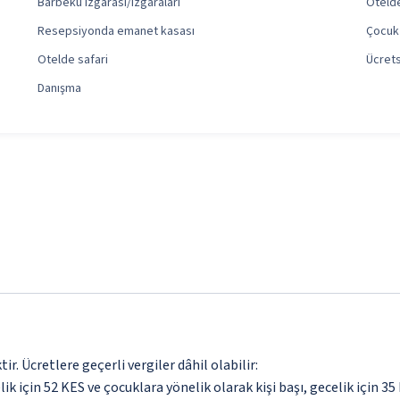
Barbekü ızgarası/ızgaraları
Otelde
Resepsiyonda emanet kasası
Çocuk
Otelde safari
Ücrets
Danışma
. Ücretlere geçerli vergiler dâhil olabilir:
elik için 52 KES ve çocuklara yönelik olarak kişi başı, gecelik için 35