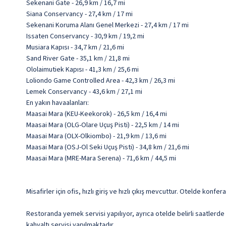
Sekenani Gate - 26,9 km / 16,7 mi
Siana Conservancy - 27,4 km / 17 mi
Sekenani Koruma Alanı Genel Merkezi - 27,4 km / 17 mi
Issaten Conservancy - 30,9 km / 19,2 mi
Musiara Kapısı - 34,7 km / 21,6 mi
Sand River Gate - 35,1 km / 21,8 mi
Ololaimutiek Kapısı - 41,3 km / 25,6 mi
Loliondo Game Controlled Area - 42,3 km / 26,3 mi
Lemek Conservancy - 43,6 km / 27,1 mi
En yakın havaalanları:
Maasai Mara (KEU-Keekorok) - 26,5 km / 16,4 mi
Maasai Mara (OLG-Olare Uçuş Pisti) - 22,5 km / 14 mi
Maasai Mara (OLX-Olkiombo) - 21,9 km / 13,6 mi
Maasai Mara (OSJ-Ol Seki Uçuş Pisti) - 34,8 km / 21,6 mi
Maasai Mara (MRE-Mara Serena) - 71,6 km / 44,5 mi
Misafirler için ofis, hızlı giriş ve hızlı çıkış mevcuttur. Otelde konf
Restoranda yemek servisi yapılıyor, ayrıca otelde belirli saatlerde
kahvaltı servisi yapılmaktadır.