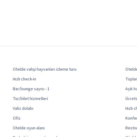
Otelde vahşi hayvanları izleme turu
Otelde
Hızlı check-in
Toplan
Bar/lounge sayısı - 1
Açık h
Tur/bilet hizmetleri
Ücrets
Valiz dolabı
Hızlı 
Ofis
Konfe
Otelde oyun alanı
Restor