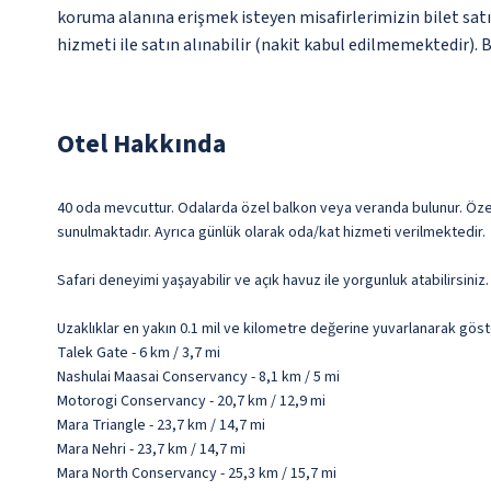
koruma alanına erişmek isteyen misafirlerimizin bilet satı
hizmeti ile satın alınabilir (nakit kabul edilmemektedir). Bi
Otel Hakkında
40 oda mevcuttur. Odalarda özel balkon veya veranda bulunur. Özel 
sunulmaktadır. Ayrıca günlük olarak oda/kat hizmeti verilmektedir.
Safari deneyimi yaşayabilir ve açık havuz ile yorgunluk atabilirsini
Uzaklıklar en yakın 0.1 mil ve kilometre değerine yuvarlanarak göst
Talek Gate - 6 km / 3,7 mi
Nashulai Maasai Conservancy - 8,1 km / 5 mi
Motorogi Conservancy - 20,7 km / 12,9 mi
Mara Triangle - 23,7 km / 14,7 mi
Mara Nehri - 23,7 km / 14,7 mi
Mara North Conservancy - 25,3 km / 15,7 mi