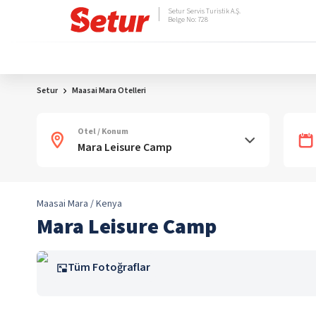
Setur Servis Turistik A.Ş.
Belge No: 728
Setur
Maasai Mara Otelleri
Otel / Konum
Maasai Mara / Kenya
Mara Leisure Camp
Tüm Fotoğraflar