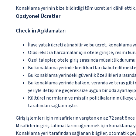
Konaklama yerinin bize bildirdiği tüm ücretleri dâhil ettik.
Opsiyonel Ücretler
Check-in Açıklamaları
İlave yatak ücreti alınabilir ve bu ücret, konaklama y
Olası ekstra harcamalar için otele girişte, resmi kur
Özel talepler, otele giriş sırasında müsaitlik durumu
Bu konaklama yerinde kredi kartları kabul edilmekte
Bu konaklama yerindeki güvenlik özellikleri arasınd
Bu konaklama yerinde balkon, veranda ve teras gibi 
yeriyle iletişime geçerek size uygun bir oda ayarlayı
Kültürel normların ve misafir politikalarının ülkeye
tarafından sağlanmıştır.
Giriş işlemleri için misafirlerin varıştan en az 72 saat ön
Misafirlerin giriş talimatlarını öğrenmek için konaklama ye
Konaklama yeri tarafından sağlanan bilgiler, otomatik çevir