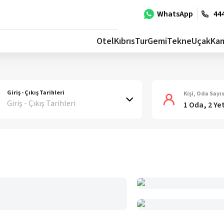
WhatsApp
444
Otel
Kıbrıs
Tur
Gemi
Tekne
Uçak
Ka
Giriş - Çıkış Tarihleri
Kişi, Oda Sayıs
Giriş - Çıkış Tarihleri
1 Oda, 2 Ye