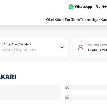
WhatsApp
444
Otel
Kıbrıs
Tur
Gemi
Tekne
Uçak
Ka
Giriş - Çıkış Tarihleri
Kişi, Oda Sayıs
Giriş - Çıkış Tarihleri
1 Oda, 2 Ye
AKARI