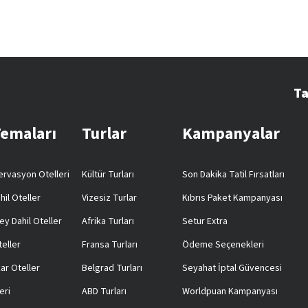
Ta
Temaları
Turlar
Kampanyalar
rvasyon Otelleri
Kültür Turları
Son Dakika Tatil Fırsatları
hil Oteller
Vizesiz Turlar
Kıbrıs Paket Kampanyası
ey Dahil Oteller
Afrika Turları
Setur Extra
teller
Fransa Turları
Ödeme Seçenekleri
ar Oteller
Belgrad Turları
Seyahat İptal Güvencesi
eri
ABD Turları
Worldpuan Kampanyası