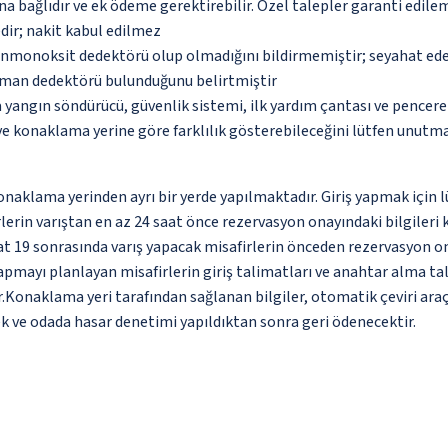
na bağlıdır ve ek ödeme gerektirebilir. Özel talepler garanti edile
dir; nakit kabul edilmez
monoksit dedektörü olup olmadığını bildirmemiştir; seyahat ederke
uman dedektörü bulunduğunu belirtmiştir
 yangın söndürücü, güvenlik sistemi, ilk yardım çantası ve pencere
 ve konaklama yerine göre farklılık gösterebileceğini lütfen unutm
 konaklama yerinden ayrı bir yerde yapılmaktadır. Giriş yapmak için 
rlerin varıştan en az 24 saat önce rezervasyon onayındaki bilgileri
t 19 sonrasında varış yapacak misafirlerin önceden rezervasyon on
 yapmayı planlayan misafirlerin giriş talimatları ve anahtar alma t
r.Konaklama yeri tarafından sağlanan bilgiler, otomatik çeviri araç
ek ve odada hasar denetimi yapıldıktan sonra geri ödenecektir.