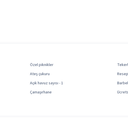
Özel piknikler
Tekerl
Ateş çukuru
Reseps
Açık havuz sayısı - 1
Barbek
Çamaşırhane
Ücrets