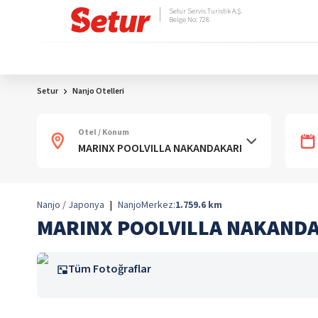
Setur Servis Turistik A.Ş.
Belge No: 728
Setur
Nanjo Otelleri
Otel / Konum
Nanjo / Japonya
|
Nanjo
Merkez:
1.759.6
km
MARINX POOLVILLA NAKAND
Tüm Fotoğraflar