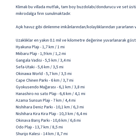
Klimalı bu villada mutfak, tam boy buzdolabı/dondurucu ve set üstü 
mikrodalga fırın sunulmaktadır.
Açık havuz gibi dinlenme imkânlarından/kolaylıklarından yararlanın v
Uzaklıklar en yakın 0.1 mil ve kilometre değerine yuvarlanarak göst
Hyakuna Plajı - 1,7 km / 1 mi
Miibaru Plajı - 1,9 km / 1,2 mi
Gangala Vadisi - 5,5 km / 3,4 mi
Sefa-Utaki - 5,6 km / 3,5 mi
Okinawa World - 5,7 km / 3,5 mi
Cape Chinen Parkı - 6 km / 3,7 mi
Gyokusendo Mağarası - 6,1 km / 3,8 mi
Hanashiro no sato Plajı - 6,6 km / 4,1 mi
Azama Sunsun Plajı - 7 km / 4,4 mi
Nishihara Deniz Parkı - 10,1 km / 6,3 mi
Nishihara Kira Kira Plajı - 10,3 km / 6,4 mi
Okinava Barış Parkı - 10,6 km / 6,6 mi
Odo Plajı - 13,7 km / 8,5 mi
Shurijo Kalesi - 14 km / 8,7 mi