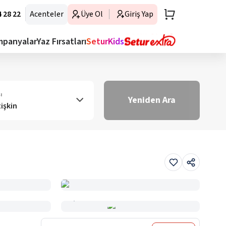
 28 22
Acenteler
Üye Ol
Giriş Yap
mpanyalar
Yaz Fırsatları
SeturKids
ı
Yeniden Ara
tişkin
Haritada Gör