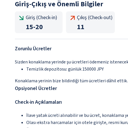
Giriş-Çıkış ve Önemli Bilgiler
Giriş (Check-in)
Çıkış (Check-out)
15
-
20
11
Zorunlu Ücretler
Sizden konaklama yerinde şu ücretleri ödemeniz istenecektir
Temizlik depozitosu: günlük 150000 JPY
Konaklama yerinin bize bildirdiği tüm ücretleri dâhil ettik.
Opsiyonel Ücretler
Check-in Açıklamaları
İlave yatak ücreti alınabilir ve bu ücret, konaklama y
Olası ekstra harcamalar için otele girişte, resmi kur