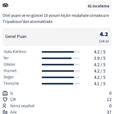
61
inceleme
Otel puanı ve en güncel 10 yorum hiçbir müdahale olmaksızın
Tripadvisor’dan alınmaktadır.
4.2
Genel Puan
Çok iyi
Uyku Kalitesi
4.2
/ 5
Yer
3.9
/ 5
Odalar
4.2
/ 5
Hizmet
4.2
/ 5
Değer
4.2
/ 5
Temizlik
4.1
/ 5
0
İş
12
Çift
0
Yalnız seyahat
37
Aile