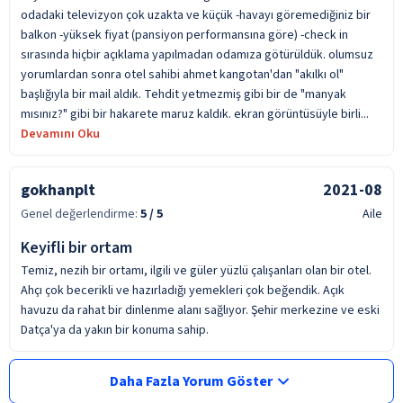
odadaki televizyon çok uzakta ve küçük -havayı göremediğiniz bir
balkon -yüksek fiyat (pansiyon performansına göre) -check in
sırasında hiçbir açıklama yapılmadan odamıza götürüldük. olumsuz
yorumlardan sonra otel sahibi ahmet kangotan'dan "akılkı ol"
başlığıyla bir mail aldık. Tehdit yetmezmiş gibi bir de "manyak
mısınız?" gibi bir hakarete maruz kaldık. ekran görüntüsüyle birli...
Devamını Oku
gokhanplt
2021-08
Genel değerlendirme:
5
/ 5
Aile
Keyifli bir ortam
Temiz, nezih bir ortamı, ilgili ve güler yüzlü çalışanları olan bir otel.
Ahçı çok becerikli ve hazırladığı yemekleri çok beğendik. Açık
havuzu da rahat bir dinlenme alanı sağlıyor. Şehir merkezine ve eski
Datça'ya da yakın bir konuma sahip.
Daha Fazla Yorum Göster