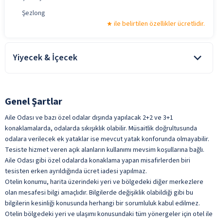
Şezlong
ile belirtilen özellikler ücretlidir.
Yiyecek & İçecek
Oda kahvaltı konaklamalarda, kahvaltı konsepte dahildir. Tesiste
alınan diğer yiyecek ve içecekler ücretlidir.
Şişeli İçecekler
Genel Şartlar
Taze Sıkılmış Meyve Suları
Aile Odası ve bazı özel odalar dışında yapılacak 2+2 ve 3+1
konaklamalarda, odalarda sıkışıklık olabilir. Müsaitlik doğrultusunda
Türk Kahvesi
odalara verilecek ek yataklar ise mevcut yatak konforunda olmayabilir.
Yerli Alkollü İçecek
Tesiste hizmet veren açık alanların kullanımı mevsim koşullarına bağlı.
ile belirtilen özellikler ücretlidir.
Aile Odası gibi özel odalarda konaklama yapan misafirlerden biri
tesisten erken ayrıldığında ücret iadesi yapılmaz.
Otelin konumu, harita üzerindeki yeri ve bölgedeki diğer merkezlere
olan mesafesi bilgi amaçlıdır. Bilgilerde değişiklik olabildiği gibi bu
bilgilerin kesinliği konusunda herhangi bir sorumluluk kabul edilmez.
Otelin bölgedeki yeri ve ulaşımı konusundaki tüm yönergeler için otel ile