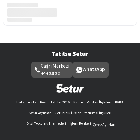
Tatilse Setur
Çağrı Merkezi
WhatsApp
444 28 22
Hakkımızda
Resmi Tatiller 2026
Kalite
Müşteri İlişkileri
KVKK
Setur Yayınları
Setur Etik İlkeler
Yatırımcı İlişkileri
Bilgi Toplumu Hizmetleri
İşlem Rehberi
Çerez Ayarları