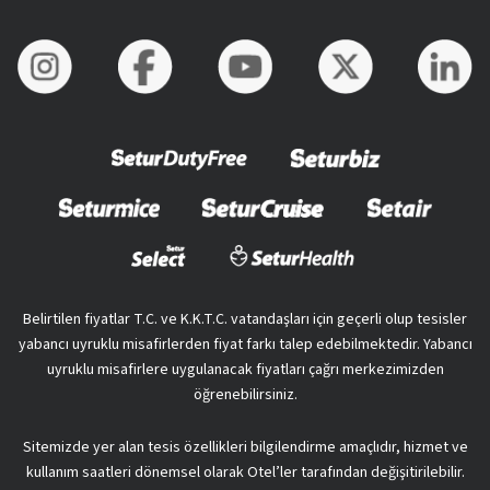
Belirtilen fiyatlar T.C. ve K.K.T.C. vatandaşları için geçerli olup tesisler
yabancı uyruklu misafirlerden fiyat farkı talep edebilmektedir. Yabancı
uyruklu misafirlere uygulanacak fiyatları çağrı merkezimizden
öğrenebilirsiniz.
Sitemizde yer alan tesis özellikleri bilgilendirme amaçlıdır, hizmet ve
kullanım saatleri dönemsel olarak Otel’ler tarafından değişitirilebilir.