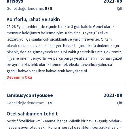
arisoys
2021-09
Genel değerlendirme:
5
/ 5
Çift
Konforlu, rahat ve sakin
25-28 Eylül tarihlerinde eşimle birlikte 3 gün kaldık. Genel olarak
memnun kaldığımızı belirtmeliyim. Kahvaltısı gayet güzel ve
lezzetliydi. Çalışanlar çok sıcakkanlı ve yardımseverler. Ortam
olarak da sessiz ve sakin bir yer. Havuz başında kafa dinlemek için
birebir, denize gitmeyecekseniz iyi vakit geçirebilirsiniz. Çok temiz,
hijyene önem veriyorlar ve parça parça yeşil alanlarının olması güzel
bir ayrıntı. Nazarlık olarak bence tek eksik: kahvaltıda yalnızca
granül kahve var. Filtre kahve artık her yerde ol...
Devamını Oku
iambusycantyousee
2021-09
Genel değerlendirme:
1
/ 5
Çift
Otel sahibinden tehdit
pozitif özellikler: -mükemmel bahçe -büyük bir havuz -geniş odalar -
hayvansever otel -sakin konum negatif özellikler: -berbat kahvaltı -