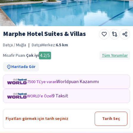
Marphe Hotel Suites & Villas
Datça / Muğla
|
Datça
Merkez:
6.5
km
4.2
/5
Misafir Puanı
Çok iyi
Tüm Yorumlar
Haritada Gör
Worldpuan Kazanımı
7500 TL'ye varan
9 Taksit
WORLD'e Özel
Fiyatları görmek için tarih seçiniz
Tarih Seç