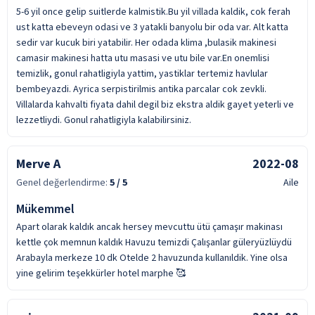
5-6 yil once gelip suitlerde kalmistik.Bu yil villada kaldik, cok ferah
ust katta ebeveyn odasi ve 3 yatakli banyolu bir oda var. Alt katta
sedir var kucuk biri yatabilir. Her odada klima ,bulasik makinesi
camasir makinesi hatta utu masasi ve utu bile var.En onemlisi
temizlik, gonul rahatligiyla yattim, yastiklar tertemiz havlular
bembeyazdi. Ayrica serpistirilmis antika parcalar cok zevkli.
Villalarda kahvalti fiyata dahil degil biz ekstra aldik gayet yeterli ve
lezzetliydi. Gonul rahatligiyla kalabilirsiniz.
Merve A
2022-08
Genel değerlendirme:
5
/ 5
Aile
Mükemmel
Apart olarak kaldık ancak hersey mevcuttu ütü çamaşır makinası
kettle çok memnun kaldık Havuzu temizdi Çalışanlar güleryüzlüydü
Arabayla merkeze 10 dk Otelde 2 havuzunda kullanıldik. Yine olsa
yine gelirim teşekkürler hotel marphe 🥰