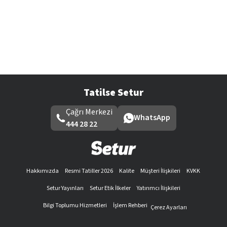
Tatilse Setur
Çağrı Merkezi
WhatsApp
444 28 22
Hakkımızda
Resmi Tatiller 2026
Kalite
Müşteri İlişkileri
KVKK
Setur Yayınları
Setur Etik İlkeler
Yatırımcı İlişkileri
Bilgi Toplumu Hizmetleri
İşlem Rehberi
Çerez Ayarları