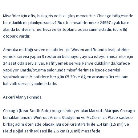
Misafirler için ofis, hızlı giriş ve hızlı çıkış mevcuttur. Chicago bölgesinde
bir etkinlik mi planlıyorsunuz? Bu otel misafirlerimize 24997 ayak kare
alanda konferans merkezi ve 63 toplantı odası sunmaktadır. (ücretli)
otopark vardır.
Amerika mutfağı seven misafirler için Woven and Bound ideal; otelde
yemek servisi yapan 9 restoran bulunuyor, ayrıca isteyen misafirler için
24 saat oda servisi var. Hafif yemek servisi kahve dükkânında/kafede
yapılıyor. Barda/oturma salonunda misafirlerimize içecek servisi
yapılmaktadır. Misafirlere her gün 05.30 ve öğlen arasında ücretli tam
kahvaltı servisi yapılmaktadır.
Askeri Alan yakınında
Chicago (Near South Side) bölgesinde yer alan Marriott Marquis Chicago
konaklamanızda Wintrust Arena Stadyumu ve McCormick Place sadece
birkaç adım ötenizde olacak. Bu otel Grant Parkı ile 2,4 km (1,5 mil) ve
Field Doğal Tarih Müzesi ile 2,6 km (1,6 mil) mesafede.