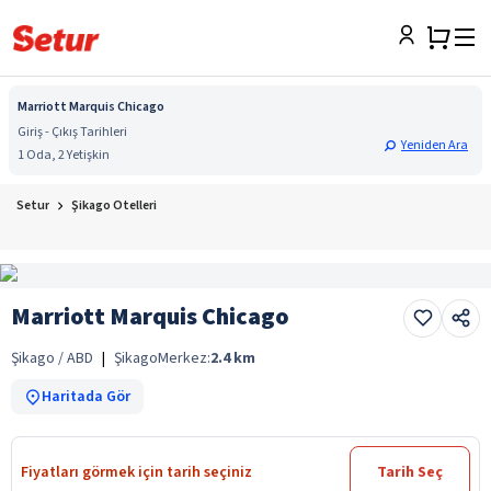
Marriott Marquis Chicago
Giriş - Çıkış Tarihleri
Yeniden Ara
1 Oda, 2 Yetişkin
Setur
Şikago Otelleri
Marriott Marquis Chicago
Şikago / ABD
|
Şikago
Merkez:
2.4
km
Haritada Gör
Fiyatları görmek için tarih seçiniz
Tarih Seç