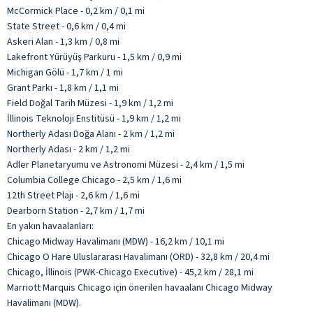
McCormick Place - 0,2 km / 0,1 mi
State Street - 0,6 km / 0,4 mi
Askeri Alan - 1,3 km / 0,8 mi
Lakefront Yürüyüş Parkuru - 1,5 km / 0,9 mi
Michigan Gölü - 1,7 km / 1 mi
Grant Parkı - 1,8 km / 1,1 mi
Field Doğal Tarih Müzesi - 1,9 km / 1,2 mi
İllinois Teknoloji Enstitüsü - 1,9 km / 1,2 mi
Northerly Adası Doğa Alanı - 2 km / 1,2 mi
Northerly Adası - 2 km / 1,2 mi
Adler Planetaryumu ve Astronomi Müzesi - 2,4 km / 1,5 mi
Columbia College Chicago - 2,5 km / 1,6 mi
12th Street Plajı - 2,6 km / 1,6 mi
Dearborn Station - 2,7 km / 1,7 mi
En yakın havaalanları:
Chicago Midway Havalimanı (MDW) - 16,2 km / 10,1 mi
Chicago O Hare Uluslararası Havalimanı (ORD) - 32,8 km / 20,4 mi
Chicago, İllinois (PWK-Chicago Executive) - 45,2 km / 28,1 mi
Marriott Marquis Chicago için önerilen havaalanı Chicago Midway
Havalimanı (MDW).