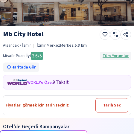
Mb City Hotel
Alsancak / İzmir
|
İzmir Merkez
Merkez:
5.3
km
3.6
/5
Misafir Puanı
İyi
Tüm Yorumlar
Haritada Gör
9 Taksit
WORLD'e Özel
Fiyatları görmek için tarih seçiniz
Tarih Seç
Otel’de Geçerli Kampanyalar