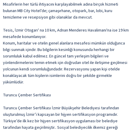
Misafirlerin her türlü ihtiyacını karşılayabilmek adına birçok hizmeti
bulunan MB City Hotel’de; çamaşırhane, otopark, bar, lobi, kuru
temizleme ve resepsiyon gibi olanaklar da mevcut.
Tesis, İzmir Otogarı' na 10 km, Adnan Menderes Havalimanı'na ise 19 km
mesafede konumlanıyor.
Konum, haritalar ve otelin genel alanlara mesafesi mümkün olduğunca
bilgi sunmak içindir. Bu bilgilerin kesinliği konusunda herhangi bir
sorumluluk kabul edilmez. En güncel tam yerleşim bilgileri ve
yönlendirmelerini temin etmek için doğrudan otel ile iletişime geçilmesi
yolcunun kendi sorumluluğundadır. Rezervasyonu yapan kişi otelde
konaklayacak tüm kişilerin isimlerini doğru bir şekilde girmekle
yükümlüdür.
Turuncu Çember Sertifikası
Turuncu Çember Sertifikası İzmir Büyükşehir Belediyesi tarafından
oluşturulmuş İzmir’i kapsayan bir hijyen sertifikasyon programıdır.
Türkiye’de ilk kez bir hijyen sertifikasyon uygulaması bir belediye
tarafından hayata geçirilmiştir.. Sosyal belediyecilik ilkemiz gereği