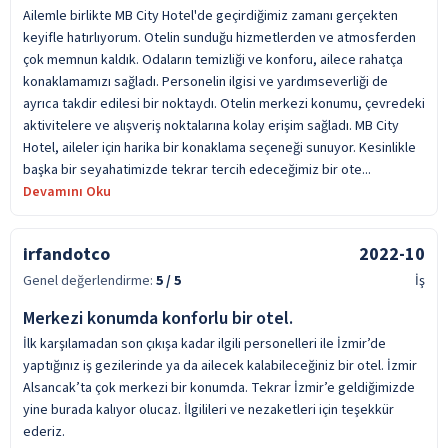
Ailemle birlikte MB City Hotel'de geçirdiğimiz zamanı gerçekten
keyifle hatırlıyorum. Otelin sunduğu hizmetlerden ve atmosferden
çok memnun kaldık. Odaların temizliği ve konforu, ailece rahatça
konaklamamızı sağladı. Personelin ilgisi ve yardımseverliği de
ayrıca takdir edilesi bir noktaydı. Otelin merkezi konumu, çevredeki
aktivitelere ve alışveriş noktalarına kolay erişim sağladı. MB City
Hotel, aileler için harika bir konaklama seçeneği sunuyor. Kesinlikle
başka bir seyahatimizde tekrar tercih edeceğimiz bir ote...
Devamını Oku
irfandotco
2022-10
Genel değerlendirme:
5
/ 5
İş
Merkezi konumda konforlu bir otel.
İlk karşılamadan son çıkışa kadar ilgili personelleri ile İzmir’de
yaptığınız iş gezilerinde ya da ailecek kalabileceğiniz bir otel. İzmir
Alsancak’ta çok merkezi bir konumda. Tekrar İzmir’e geldiğimizde
yine burada kalıyor olucaz. İlgilileri ve nezaketleri için teşekkür
ederiz.