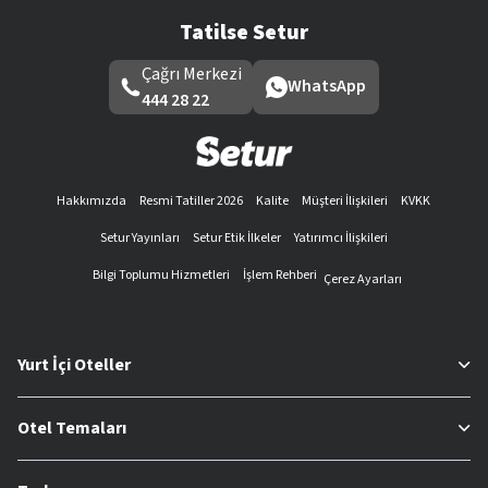
Tatilse Setur
Çağrı Merkezi
WhatsApp
444 28 22
Hakkımızda
Resmi Tatiller 2026
Kalite
Müşteri İlişkileri
KVKK
Setur Yayınları
Setur Etik İlkeler
Yatırımcı İlişkileri
Bilgi Toplumu Hizmetleri
İşlem Rehberi
Çerez Ayarları
Yurt İçi Oteller
Otel Temaları