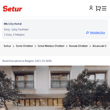
Mb City Hotel
Giriş - Çıkış Tarihleri
Yeniden Ara
1 Oda, 2 Yetişkin
Setur
İzmir Otelleri
İzmir Merkez Otelleri
Konak Otelleri
Alsancak Otel
Basit Konaklama Belgesi
:
2021-35-0056