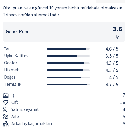
Otel puanı ve en güncel 10 yorum hiçbir müdahale olmaksızın
Tripadvisor’dan alınmaktadır.
3.6
Genel Puan
İyi
Yer
4.6
/ 5
Uyku Kalitesi
3.5
/ 5
Odalar
4.3
/ 5
Hizmet
4.2
/ 5
Değer
4
/ 5
Temizlik
4.7
/ 5
7
İş
16
Çift
4
Yalnız seyahat
5
Aile
5
Arkadaş kaçamakları