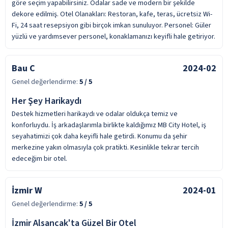
göre seçim yapabilirsiniz. Odalar sade ve modern bir şekilde
dekore edilmiş. Otel Olanakları: Restoran, kafe, teras, ücretsiz Wi-
Fi, 24 saat resepsiyon gibi birçok imkan sunuluyor. Personel: Güler
yüzlü ve yardımsever personel, konaklamanızı keyifli hale getiriyor.
Bau C
2024-02
Genel değerlendirme:
5
/ 5
Her Şey Harikaydı
Destek hizmetleri harikaydı ve odalar oldukça temiz ve
konforluydu. İş arkadaşlarımla birlikte kaldığımız MB City Hotel, iş
seyahatimizi çok daha keyifli hale getirdi. Konumu da şehir
merkezine yakın olmasıyla çok pratikti. Kesinlikle tekrar tercih
edeceğim bir otel.
İzmir W
2024-01
Genel değerlendirme:
5
/ 5
İzmir Alsancak'ta Güzel Bir Otel