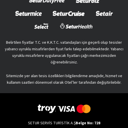
Belirtilen fiyatlar T.C. ve K.K.T.C. vatandaşları için geçerli olup tesisler
yabancı uyruklu misafirlerden fiyat farkı talep edebilmektedir. Yabancı
uyruklu misafirlere uygulanacak fiyatları çağrı merkezimizden
öğrenebilirsiniz.
Sitemizde yer alan tesis özellikleri bilgilendirme amaçlıdır, hizmet ve
kullanım saatleri dönemsel olarak Otel’ler tarafından değişitirilebilir.
SETUR SERVİS TURİSTİK A.Ş
Belge No: 728