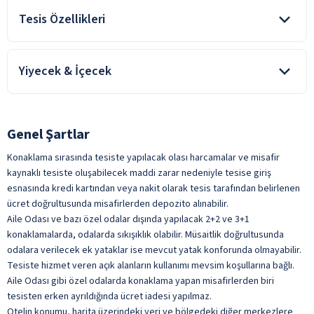
Tesis Özellikleri
Aile Dostu
Yiyecek & İçecek
Ekonomik Otel
Covid-19 kapsamındaki genelge ve yasal düzenlemelere göre,
tesisin konsept dahilinde sunulan hizmetleri ve bazı hizmet
alanlarının kullanımı, konaklama süresince kısıtlandırılmış,
Genel Şartlar
tamamen kaldırılmış ve/veya kapatılmış olabilir.
Konaklama sırasında tesiste yapılacak olası harcamalar ve misafir
kaynaklı tesiste oluşabilecek maddi zarar nedeniyle tesise giriş
esnasında kredi kartından veya nakit olarak tesis tarafından belirlenen
Kahvaltı Salonu
ücret doğrultusunda misafirlerden depozito alınabilir.
Aile Odası ve bazı özel odalar dışında yapılacak 2+2 ve 3+1
Kapalı Restoran
konaklamalarda, odalarda sıkışıklık olabilir. Müsaitlik doğrultusunda
Taze Sıkılmış Meyve Suları
odalara verilecek ek yataklar ise mevcut yatak konforunda olmayabilir.
Tesiste hizmet veren açık alanların kullanımı mevsim koşullarına bağlı.
Türk Kahvesi
Aile Odası gibi özel odalarda konaklama yapan misafirlerden biri
ile belirtilen özellikler ücretlidir.
tesisten erken ayrıldığında ücret iadesi yapılmaz.
Otelin konumu, harita üzerindeki yeri ve bölgedeki diğer merkezlere