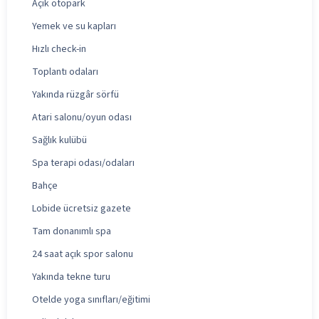
Açık otopark
Yemek ve su kapları
Hızlı check-in
Toplantı odaları
Yakında rüzgâr sörfü
Atari salonu/oyun odası
Sağlık kulübü
Spa terapi odası/odaları
Bahçe
Lobide ücretsiz gazete
Tam donanımlı spa
24 saat açık spor salonu
Yakında tekne turu
Otelde yoga sınıfları/eğitimi