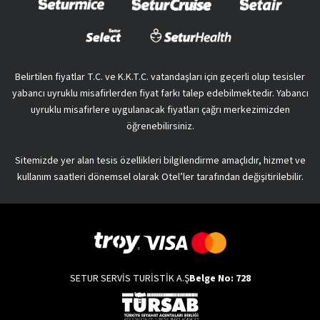
Belirtilen fiyatlar T.C. ve K.K.T.C. vatandaşları için geçerli olup tesisler
yabancı uyruklu misafirlerden fiyat farkı talep edebilmektedir. Yabancı
uyruklu misafirlere uygulanacak fiyatları çağrı merkezimizden
öğrenebilirsiniz.
Sitemizde yer alan tesis özellikleri bilgilendirme amaçlıdır, hizmet ve
kullanım saatleri dönemsel olarak Otel’ler tarafından değişitirilebilir.
SETUR SERVİS TURİSTİK A.Ş
Belge No: 728