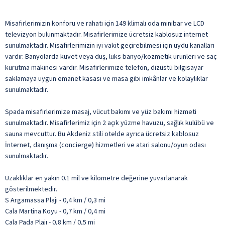
Misafirlerimizin konforu ve rahatı için 149 klimalı oda minibar ve LCD
televizyon bulunmaktadır. Misafirlerimize ücretsiz kablosuz internet
sunulmaktadır. Misafirlerimizin iyi vakit geçirebilmesi için uydu kanalları
vardır. Banyolarda küvet veya duş, lüks banyo/kozmetik ürünleri ve saç
kurutma makinesi vardır. Misafirlerimize telefon, dizüstü bilgisayar
saklamaya uygun emanet kasası ve masa gibi imkânlar ve kolaylıklar
sunulmaktadır.
Spada misafirlerimize masaj, vücut bakımı ve yüz bakımı hizmeti
sunulmaktadır. Misafirlerimiz için 2 açık yüzme havuzu, sağlık kulübü ve
sauna mevcuttur. Bu Akdeniz stili otelde ayrıca ücretsiz kablosuz
İnternet, danışma (concierge) hizmetleri ve atari salonu/oyun odası
sunulmaktadır.
Uzaklıklar en yakın 0.1 mil ve kilometre değerine yuvarlanarak
gösterilmektedir.
S Argamassa Plajı - 0,4 km / 0,3 mi
Cala Martina Koyu - 0,7 km / 0,4 mi
Cala Pada Plajı - 0,8 km / 0,5 mi