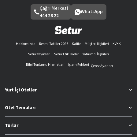
Çağrı Merkezi
WhatsApp
444 28 22
Hakkımızda
Resmi Tatiller 2026
Kalite
Müşteri İlişkileri
KVKK
Setur Yayınları
Setur Etik İlkeler
Yatırımcı İlişkileri
Bilgi Toplumu Hizmetleri
İşlem Rehberi
Çerez Ayarları
Yurt İçi Oteller
Otel Temaları
Turlar