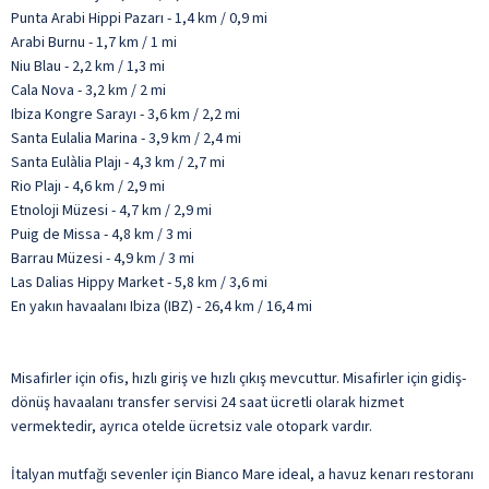
Punta Arabi Hippi Pazarı - 1,4 km / 0,9 mi
Arabi Burnu - 1,7 km / 1 mi
Niu Blau - 2,2 km / 1,3 mi
Cala Nova - 3,2 km / 2 mi
Ibiza Kongre Sarayı - 3,6 km / 2,2 mi
Santa Eulalia Marina - 3,9 km / 2,4 mi
Santa Eulàlia Plajı - 4,3 km / 2,7 mi
Rio Plajı - 4,6 km / 2,9 mi
Etnoloji Müzesi - 4,7 km / 2,9 mi
Puig de Missa - 4,8 km / 3 mi
Barrau Müzesi - 4,9 km / 3 mi
Las Dalias Hippy Market - 5,8 km / 3,6 mi
En yakın havaalanı Ibiza (IBZ) - 26,4 km / 16,4 mi
Misafirler için ofis, hızlı giriş ve hızlı çıkış mevcuttur. Misafirler için gidiş-
dönüş havaalanı transfer servisi 24 saat ücretli olarak hizmet
vermektedir, ayrıca otelde ücretsiz vale otopark vardır.
İtalyan mutfağı sevenler için Bianco Mare ideal, a havuz kenarı restoranı