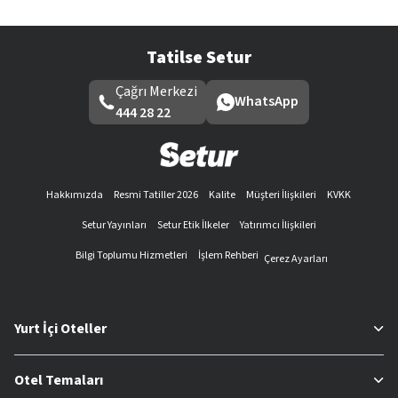
Tatilse Setur
Çağrı Merkezi
WhatsApp
444 28 22
Hakkımızda
Resmi Tatiller 2026
Kalite
Müşteri İlişkileri
KVKK
Setur Yayınları
Setur Etik İlkeler
Yatırımcı İlişkileri
Bilgi Toplumu Hizmetleri
İşlem Rehberi
Çerez Ayarları
Yurt İçi Oteller
Otel Temaları