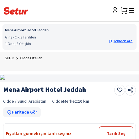
Mena Airport Hotel Jeddah
Giriş - Çıkış Tarihleri
Yeniden Ara
1 Oda, 2 Yetişkin
Setur
Cidde Otelleri
Mena Airport Hotel Jeddah
Cidde / Suudi Arabistan
|
Cidde
Merkez:
10
km
Haritada Gör
Fiyatları görmek için tarih seçiniz
Tarih Seç