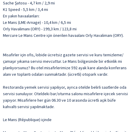
Sache Şatosu - 4,7 km / 2,9 mi
K1 Speed - 5,5 km / 3,4 mi
En yakın havaalanları:
Le Mans (LME-Arnage) - 10,4 km / 6,5 mi
Orly Havalimanı (ORY) - 199,3 km / 123,8 mi
Mercure Le Mans Centre için önerilen havaalanı Orly Havalimanı (ORY).
Misafirler için ofis, lobide ücretsiz gazete servisi ve kuru temizleme/
çamaşır yıkama servisi mevcuttur. Le Mans bölgesinde bir etkinlik mi
planlıyorsunuz? Bu otel misafirlerimize 592 ayak kare alanda konferans
alanı ve toplantı odaları sunmaktadır. (ücretli) otopark vardır.
Restoranda yemek servisi yapılıyor, ayrıca otelde belirli saatlerde oda
servisi sunuluyor. Oteldeki bar/oturma salonu misafirlere içecek servisi
yapıyor. Misafirlere her gün 06.30 ve 10 arasında ücretli açık büfe
kahvaltı servisi yapılmaktadır.
Le Mans (République) içinde