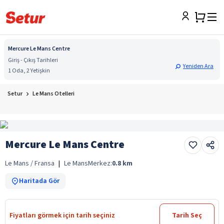
Mercure Le Mans Centre
Giriş - Çıkış Tarihleri
Yeniden Ara
1 Oda, 2 Yetişkin
Setur
Le Mans Otelleri
Mercure Le Mans Centre
Le Mans / Fransa
|
Le Mans
Merkez:
0.8
km
Haritada Gör
Fiyatları görmek için tarih seçiniz
Tarih Seç