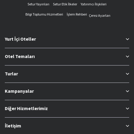
Setur Yayınları
Setur Etik İlkeler
Yatırımcı İlişkileri
Bilgi Toplumu Hizmetleri
İşlem Rehberi
Çerez Ayarları
Yurt İçi Oteller
Otel Temaları
Turlar
Kampanyalar
Diğer Hizmetlerimiz
İletişim