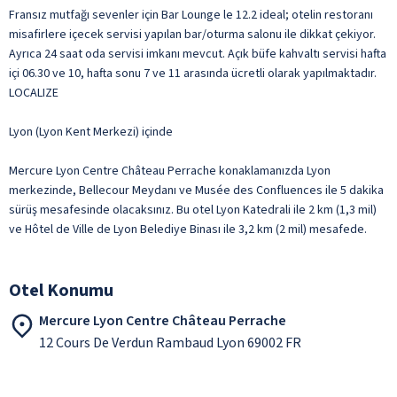
Fransız mutfağı sevenler için Bar Lounge le 12.2 ideal; otelin restoranı
misafirlere içecek servisi yapılan bar/oturma salonu ile dikkat çekiyor.
Ayrıca 24 saat oda servisi imkanı mevcut. Açık büfe kahvaltı servisi hafta
içi 06.30 ve 10, hafta sonu 7 ve 11 arasında ücretli olarak yapılmaktadır.
LOCALIZE
Lyon (Lyon Kent Merkezi) içinde
Mercure Lyon Centre Château Perrache konaklamanızda Lyon
merkezinde, Bellecour Meydanı ve Musée des Confluences ile 5 dakika
sürüş mesafesinde olacaksınız. Bu otel Lyon Katedrali ile 2 km (1,3 mil)
ve Hôtel de Ville de Lyon Belediye Binası ile 3,2 km (2 mil) mesafede.
Otel Konumu
Mercure Lyon Centre Château Perrache
12 Cours De Verdun Rambaud Lyon 69002 FR