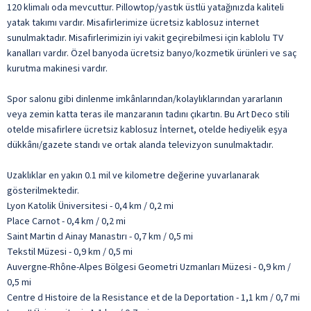
120 klimalı oda mevcuttur. Pillowtop/yastık üstlü yatağınızda kaliteli
yatak takımı vardır. Misafirlerimize ücretsiz kablosuz internet
sunulmaktadır. Misafirlerimizin iyi vakit geçirebilmesi için kablolu TV
kanalları vardır. Özel banyoda ücretsiz banyo/kozmetik ürünleri ve saç
kurutma makinesi vardır.
Spor salonu gibi dinlenme imkânlarından/kolaylıklarından yararlanın
veya zemin katta teras ile manzaranın tadını çıkartın. Bu Art Deco stili
otelde misafirlere ücretsiz kablosuz İnternet, otelde hediyelik eşya
dükkânı/gazete standı ve ortak alanda televizyon sunulmaktadır.
Uzaklıklar en yakın 0.1 mil ve kilometre değerine yuvarlanarak
gösterilmektedir.
Lyon Katolik Üniversitesi - 0,4 km / 0,2 mi
Place Carnot - 0,4 km / 0,2 mi
Saint Martin d Ainay Manastırı - 0,7 km / 0,5 mi
Tekstil Müzesi - 0,9 km / 0,5 mi
Auvergne-Rhône-Alpes Bölgesi Geometri Uzmanları Müzesi - 0,9 km /
0,5 mi
Centre d Histoire de la Resistance et de la Deportation - 1,1 km / 0,7 mi