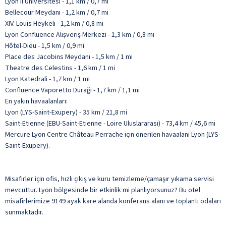
Lyon II Üniversitesi - 1,1 km / 0,7 mi
Bellecour Meydanı - 1,2 km / 0,7 mi
XIV. Louis Heykeli - 1,2 km / 0,8 mi
Lyon Confluence Alışveriş Merkezi - 1,3 km / 0,8 mi
Hôtel-Dieu - 1,5 km / 0,9 mi
Place des Jacobins Meydanı - 1,5 km / 1 mi
Theatre des Celestins - 1,6 km / 1 mi
Lyon Katedrali - 1,7 km / 1 mi
Confluence Vaporetto Durağı - 1,7 km / 1,1 mi
En yakın havaalanları:
Lyon (LYS-Saint-Exupery) - 35 km / 21,8 mi
Saint-Etienne (EBU-Saint-Etienne - Loire Uluslararası) - 73,4 km / 45,6 mi
Mercure Lyon Centre Château Perrache için önerilen havaalanı Lyon (LYS-
Saint-Exupery).
Misafirler için ofis, hızlı çıkış ve kuru temizleme/çamaşır yıkama servisi
mevcuttur. Lyon bölgesinde bir etkinlik mi planlıyorsunuz? Bu otel
misafirlerimize 9149 ayak kare alanda konferans alanı ve toplantı odaları
sunmaktadır.