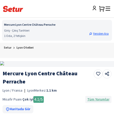
Mercure Lyon Centre Château Perrache
Giriş - Çıkış Tarihleri
Yeniden Ara
1 Oda, 2 Yetişkin
Setur
Lyon Otelleri
Mercure Lyon Centre Château
Perrache
Lyon / Fransa
|
Lyon
Merkez:
1.1
km
4.1
/5
Misafir Puanı
Çok iyi
Tüm Yorumlar
Haritada Gör