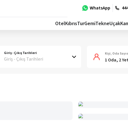
WhatsApp
444
Otel
Kıbrıs
Tur
Gemi
Tekne
Uçak
Ka
Giriş - Çıkış Tarihleri
Kişi, Oda Sayıs
Giriş - Çıkış Tarihleri
1 Oda, 2 Ye