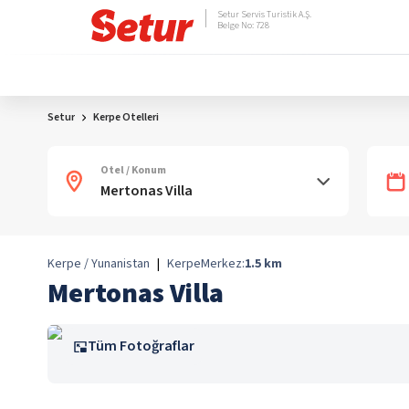
Setur Servis Turistik A.Ş.
Belge No: 728
Setur
Kerpe Otelleri
Otel / Konum
Kerpe / Yunanistan
|
Kerpe
Merkez:
1.5
km
Mertonas Villa
Tüm Fotoğraflar