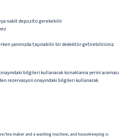
eya nakit depozito gerekebilir
mez
n yanınızda taşınabilir bir dedektör getirebilirsiniz.
onayındaki bilgileri kullanarak konaklama yerini araması
den rezervasyon onayındaki bilgileri kullanarak
offee/tea maker and a washing machine, and housekeeping is