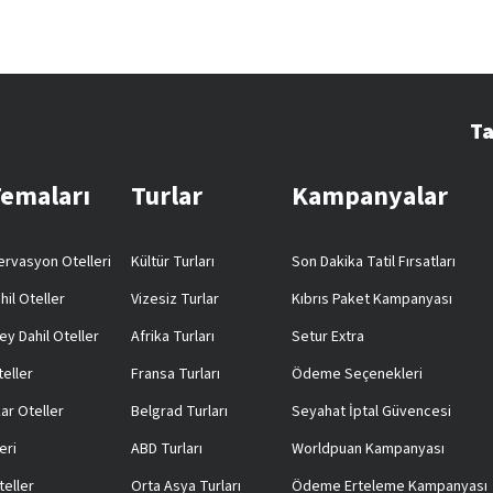
Ta
Temaları
Turlar
Kampanyalar
rvasyon Otelleri
Kültür Turları
Son Dakika Tatil Fırsatları
hil Oteller
Vizesiz Turlar
Kıbrıs Paket Kampanyası
ey Dahil Oteller
Afrika Turları
Setur Extra
teller
Fransa Turları
Ödeme Seçenekleri
ar Oteller
Belgrad Turları
Seyahat İptal Güvencesi
eri
ABD Turları
Worldpuan Kampanyası
teller
Orta Asya Turları
Ödeme Erteleme Kampanyası