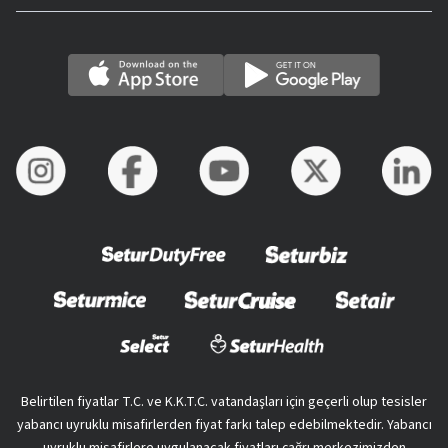
Belirtilen fiyatlar T.C. ve K.K.T.C. vatandaşları için geçerli olup tesisler
yabancı uyruklu misafirlerden fiyat farkı talep edebilmektedir. Yabancı
uyruklu misafirlere uygulanacak fiyatları çağrı merkezimizden