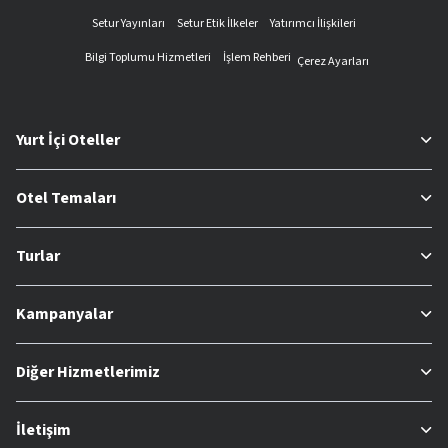
Setur Yayınları
Setur Etik İlkeler
Yatırımcı İlişkileri
Bilgi Toplumu Hizmetleri
İşlem Rehberi
Çerez Ayarları
Yurt İçi Oteller
Otel Temaları
Turlar
Kampanyalar
Diğer Hizmetlerimiz
İletişim