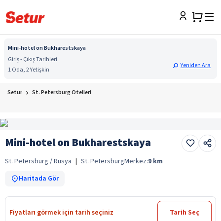
Mini-hotel on Bukharestskaya
Giriş - Çıkış Tarihleri
Yeniden Ara
1 Oda, 2 Yetişkin
Setur
St. Petersburg Otelleri
Mini-hotel on Bukharestskaya
St. Petersburg / Rusya
|
St. Petersburg
Merkez:
9
km
Haritada Gör
Fiyatları görmek için tarih seçiniz
Tarih Seç