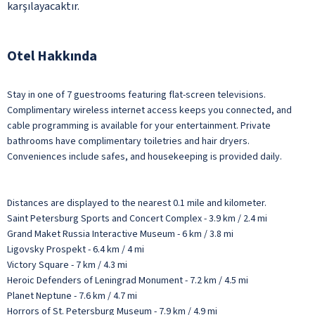
karşılayacaktır.
Otel Hakkında
Stay in one of 7 guestrooms featuring flat-screen televisions.
Complimentary wireless internet access keeps you connected, and
cable programming is available for your entertainment. Private
bathrooms have complimentary toiletries and hair dryers.
Conveniences include safes, and housekeeping is provided daily.
Distances are displayed to the nearest 0.1 mile and kilometer.
Saint Petersburg Sports and Concert Complex - 3.9 km / 2.4 mi
Grand Maket Russia Interactive Museum - 6 km / 3.8 mi
Ligovsky Prospekt - 6.4 km / 4 mi
Victory Square - 7 km / 4.3 mi
Heroic Defenders of Leningrad Monument - 7.2 km / 4.5 mi
Planet Neptune - 7.6 km / 4.7 mi
Horrors of St. Petersburg Museum - 7.9 km / 4.9 mi