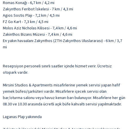
Romas Konağı - 6,7 km / 4,2 mi
Zakynthos Feribot İskelesi - 7 km / 4,3 mi
Agios Sostis Plajı - 7,2 km / 4,5 mi
FZ Go Kart - 7,3 km / 4,5 mi
Molos Aziz Nicholas Kilisesi - 7,4 km / 4,6 mi
Zakinthos Bizans Müzesi - 7,4 km / 4,6 mi
En yakın havaalanı Zakynthos (ZTH-Zakynthos Uluslararası) - 6 km / 3,7
mi
Resepsiyon personeli sınırlı saatler içinde hizmet verir. Ücretsiz
otopark vardır.
Mirsini Studios & Apartments misafirlerine yemek servisi yapan hafif
yemek büfesi/şarküteri vardır. Misafirlere içecek servisi olan
bar/oturma salonu veya havuz kenarı barı bulunuyor. Misafirlere her gün
08.30 ve 10.30 arasında ücretli açık büfe kahvaltı servisi yapılmaktadır.
Laganas Plajı yakınında