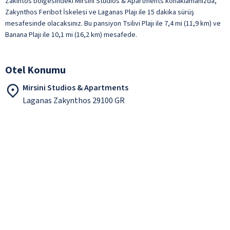
Zakintos bölgesindeki Mirsini Studios & Apartments konaklamanızda,
Zakynthos Feribot İskelesi ve Laganas Plajı ile 15 dakika sürüş
mesafesinde olacaksınız. Bu pansiyon Tsilivi Plajı ile 7,4 mi (11,9 km) ve
Banana Plajı ile 10,1 mi (16,2 km) mesafede.
Otel Konumu
Mirsini Studios & Apartments
Laganas Zakynthos 29100 GR