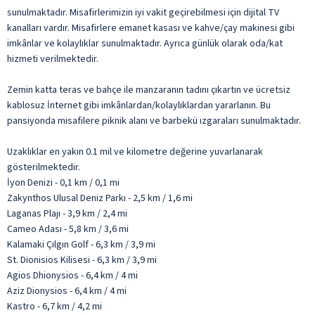
sunulmaktadır. Misafirlerimizin iyi vakit geçirebilmesi için dijital TV
kanalları vardır. Misafirlere emanet kasası ve kahve/çay makinesi gibi
imkânlar ve kolaylıklar sunulmaktadır. Ayrıca günlük olarak oda/kat
hizmeti verilmektedir.
Zemin katta teras ve bahçe ile manzaranın tadını çıkartın ve ücretsiz
kablosuz İnternet gibi imkânlardan/kolaylıklardan yararlanın. Bu
pansiyonda misafilere piknik alanı ve barbekü ızgaraları sunulmaktadır.
Uzaklıklar en yakın 0.1 mil ve kilometre değerine yuvarlanarak
gösterilmektedir.
İyon Denizi - 0,1 km / 0,1 mi
Zakynthos Ulusal Deniz Parkı - 2,5 km / 1,6 mi
Laganas Plajı - 3,9 km / 2,4 mi
Cameo Adası - 5,8 km / 3,6 mi
Kalamaki Çılgın Golf - 6,3 km / 3,9 mi
St. Dionisios Kilisesi - 6,3 km / 3,9 mi
Agios Dhionysios - 6,4 km / 4 mi
Aziz Dionysios - 6,4 km / 4 mi
Kastro - 6,7 km / 4,2 mi