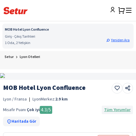
MOB Hotel Lyon Confluence
Giriş - Çıkış Tarihleri
Yeniden Ara
1 Oda, 2 Yetişkin
Setur
Lyon Otelleri
MOB Hotel Lyon Confluence
Lyon / Fransa
|
Lyon
Merkez:
2.9
km
4.3
/5
Misafir Puanı
Çok iyi
Tüm Yorumlar
Haritada Gör