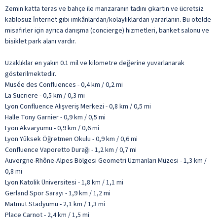
Zemin katta teras ve bahçe ile manzaranın tadını çıkartın ve ücretsiz
kablosuz İnternet gibi imkânlardan/kolaylıklardan yararlanın. Bu otelde
misafirler için ayrıca danışma (concierge) hizmetleri, banket salonu ve
bisiklet park alanı vardır.
Uzaklıklar en yakın 0.1 mil ve kilometre değerine yuvarlanarak
gösterilmektedir.
Musée des Confluences - 0,4 km / 0,2 mi
La Sucriere - 0,5 km / 0,3 mi
Lyon Confluence Alışveriş Merkezi - 0,8 km / 0,5 mi
Halle Tony Garnier - 0,9 km / 0,5 mi
Lyon Akvaryumu - 0,9 km / 0,6 mi
Lyon Yüksek Öğretmen Okulu - 0,9 km / 0,6 mi
Confluence Vaporetto Durağı - 1,2 km / 0,7 mi
Auvergne-Rhône-Alpes Bölgesi Geometri Uzmanları Müzesi - 1,3 km /
0,8 mi
Lyon Katolik Üniversitesi - 1,8 km / 1,1 mi
Gerland Spor Sarayı - 1,9 km / 1,2 mi
Matmut Stadyumu - 2,1 km / 1,3 mi
Place Carnot - 2,4 km / 1,5 mi