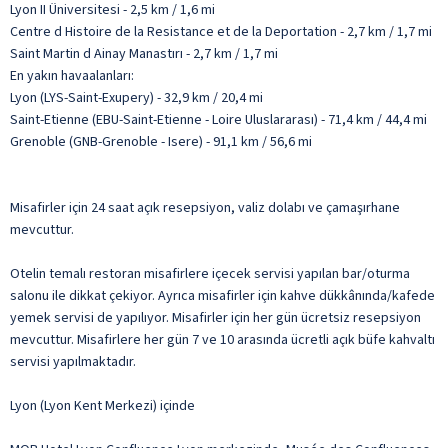
Lyon II Üniversitesi - 2,5 km / 1,6 mi
Centre d Histoire de la Resistance et de la Deportation - 2,7 km / 1,7 mi
Saint Martin d Ainay Manastırı - 2,7 km / 1,7 mi
En yakın havaalanları:
Lyon (LYS-Saint-Exupery) - 32,9 km / 20,4 mi
Saint-Etienne (EBU-Saint-Etienne - Loire Uluslararası) - 71,4 km / 44,4 mi
Grenoble (GNB-Grenoble - Isere) - 91,1 km / 56,6 mi
Misafirler için 24 saat açık resepsiyon, valiz dolabı ve çamaşırhane
mevcuttur.
Otelin temalı restoran misafirlere içecek servisi yapılan bar/oturma
salonu ile dikkat çekiyor. Ayrıca misafirler için kahve dükkânında/kafede
yemek servisi de yapılıyor. Misafirler için her gün ücretsiz resepsiyon
mevcuttur. Misafirlere her gün 7 ve 10 arasında ücretli açık büfe kahvaltı
servisi yapılmaktadır.
Lyon (Lyon Kent Merkezi) içinde