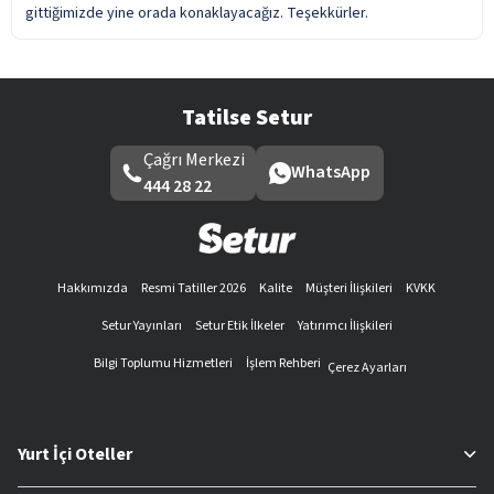
gittiğimizde yine orada konaklayacağız. Teşekkürler.
Tatilse Setur
Çağrı Merkezi
WhatsApp
444 28 22
Hakkımızda
Resmi Tatiller 2026
Kalite
Müşteri İlişkileri
KVKK
Setur Yayınları
Setur Etik İlkeler
Yatırımcı İlişkileri
Bilgi Toplumu Hizmetleri
İşlem Rehberi
Çerez Ayarları
Yurt İçi Oteller