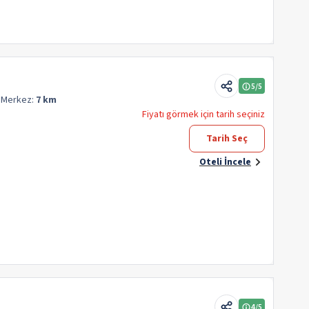
5
/5
q
Merkez:
7 km
Fiyatı görmek için tarih seçiniz
Tarih Seç
Oteli İncele
4
/5