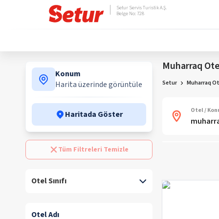
Setur Servis Turistik A.Ş.
Belge No: 728
Muharraq Otel
Konum
Setur
Muharraq Ote
Harita üzerinde görüntüle
Otel / Ko
Haritada Göster
Tüm Filtreleri Temizle
Otel Sınıfı
Otel Adı