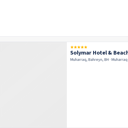
Solymar Hotel & Beac
Muharraq, Bahreyn, BH
· Muharra