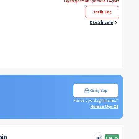
Fiyatı görmek için tarih seçiniz
Tarih Seç
Oteli İncele
Giriş Yap
Henüz üye değil misiniz?
Hemen Üye Ol
ain
4.7
/5