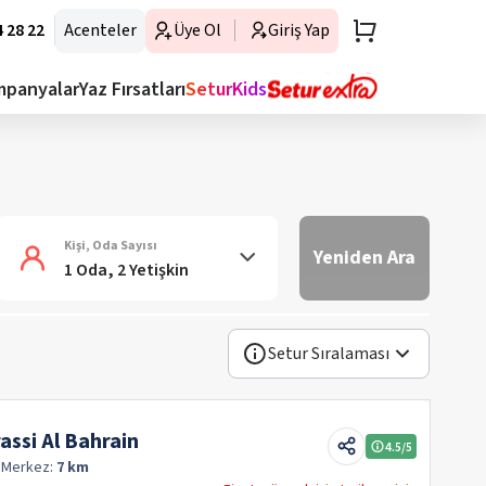
 28 22
Acenteler
Üye Ol
Giriş Yap
mpanyalar
Yaz Fırsatları
SeturKids
Kişi, Oda Sayısı
Yeniden Ara
1 Oda, 2 Yetişkin
Setur Sıralaması
ssi Al Bahrain
4.5
/5
q
Merkez:
7 km