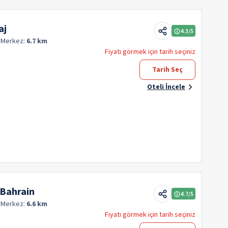
aj
4.3
/5
q
Merkez:
6.7 km
Fiyatı görmek için tarih seçiniz
Tarih Seç
Oteli İncele
 Bahrain
4.7
/5
q
Merkez:
6.6 km
Fiyatı görmek için tarih seçiniz