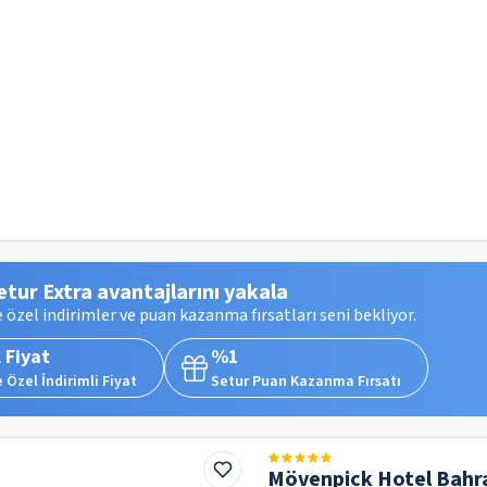
etur Extra avantajlarını yakala
 özel indirimler ve puan kazanma fırsatları seni bekliyor.
 Fiyat
%1
 Özel İndirimli Fiyat
Setur Puan Kazanma Fırsatı
Mövenpick Hotel Bahr