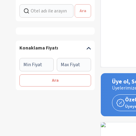
Ara
Konaklama Fiyatı
Ara
Üye ol, S
Üyelerimize
Özel
Üyeye