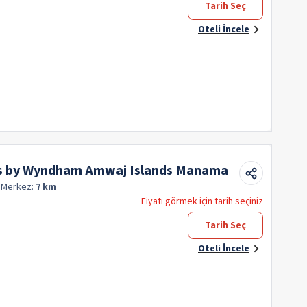
Tarih Seç
Oteli İncele
s by Wyndham Amwaj Islands Manama
q
Merkez:
7 km
Fiyatı görmek için tarih seçiniz
Tarih Seç
Oteli İncele