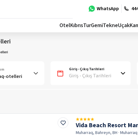
WhatsApp
444
Otel
Kıbrıs
Tur
Gemi
Tekne
Uçak
Ka
leri
lleri
Giriş - Çıkış Tarihleri
num
Giriş - Çıkış Tarihleri
Vida Beach Resort Mara
Muharraq, Bahreyn, BH
· Muharra