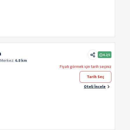
h
4.2
/5
q
Merkez:
6.8 km
Fiyatı görmek için tarih seçiniz
Tarih Seç
Oteli İncele