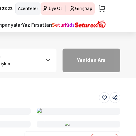
 28 22
Acenteler
Üye Ol
Giriş Yap
mpanyalar
Yaz Fırsatları
SeturKids
ı
Yeniden Ara
tişkin
Haritada Gör