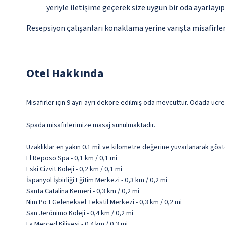
yeriyle iletişime geçerek size uygun bir oda ayarlayı
Resepsiyon çalışanları konaklama yerine varışta misafirleri
Otel Hakkında
Misafirler için 9 ayrı ayrı dekore edilmiş oda mevcuttur. Odada ücr
Spada misafirlerimize masaj sunulmaktadır.
Uzaklıklar en yakın 0.1 mil ve kilometre değerine yuvarlanarak göst
El Reposo Spa - 0,1 km / 0,1 mi
Eski Cizvit Koleji - 0,2 km / 0,1 mi
İspanyol İşbirliği Eğitim Merkezi - 0,3 km / 0,2 mi
Santa Catalina Kemeri - 0,3 km / 0,2 mi
Nim Po t Geleneksel Tekstil Merkezi - 0,3 km / 0,2 mi
San Jerónimo Koleji - 0,4 km / 0,2 mi
La Merced Kilisesi - 0,4 km / 0,3 mi