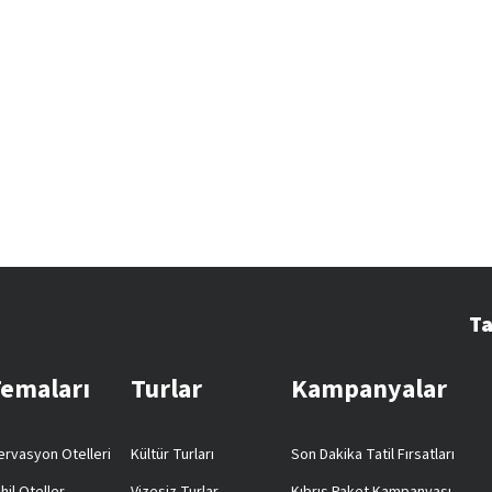
Ta
Temaları
Turlar
Kampanyalar
rvasyon Otelleri
Kültür Turları
Son Dakika Tatil Fırsatları