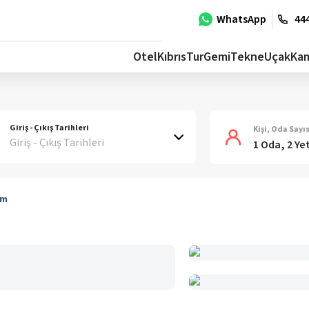
WhatsApp
444
Otel
Kıbrıs
Tur
Gemi
Tekne
Uçak
Ka
Giriş - Çıkış Tarihleri
Kişi, Oda Sayıs
Giriş - Çıkış Tarihleri
1 Oda, 2 Ye
km