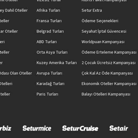
hil Oteller
Vizesiz Turlar
Kıbrıs Paket Kampanyası
ey Dahil Oteller
Afrika Turları
Setur Extra
teller
Fransa Turları
Ödeme Seçenekleri
ar Oteller
Belgrad Turları
Seyahat İptal Güvencesi
eri
ABD Turları
Worldpuan Kampanyası
teller
Orta Asya Turları
Ödeme Erteleme Kampanyası
er
Kuzey Amerika Turları
2 Çocuk Ücretsiz Kampanyası
 Odası Olan Oteller
Avrupa Turları
Çok Kal Az Öde Kampanyası
telleri
Karadağ Turları
Ekonomik Oteller Kampanyası
teller
Paris Turları
Balayı Otelleri Kampanyası