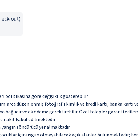
Check-out)
n
eri politikasına göre değişiklik gösterebilir
umlarca düzenlenmiş fotoğraflı kimlik ve kredi kartı, banka kartı v
na bağlıdır ve ek ödeme gerektirebilir. Özel talepler garanti edile
ve nakit kabul edilmektedir
a yangın söndürücü yer almaktadır
çocuklar için uygun olmayabilecek açık alanlar bulunmaktadır; he