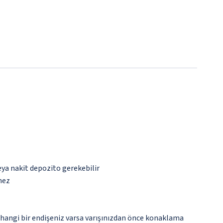
eya nakit depozito gerekebilir
mez
rhangi bir endişeniz varsa varışınızdan önce konaklama