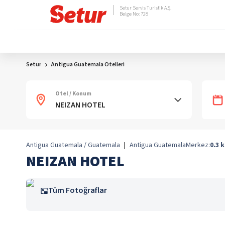
Setur Servis Turistik A.Ş.
Belge No: 728
Setur
Antigua Guatemala Otelleri
Otel / Konum
Antigua Guatemala / Guatemala
|
Antigua Guatemala
Merkez:
0.3
NEIZAN HOTEL
Tüm Fotoğraflar