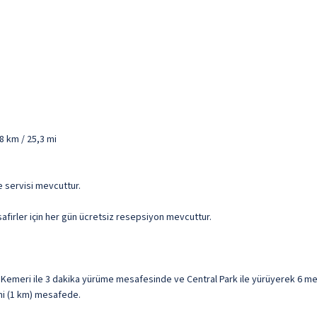
8 km / 25,3 mi
e servisi mevcuttur.
afirler için her gün ücretsiz resepsiyon mevcuttur.
emeri ile 3 dakika yürüme mesafesinde ve Central Park ile yürüyerek 6 me
 mi (1 km) mesafede.