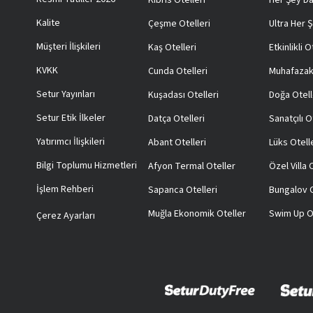
Kıbrıs Otelleri
Her Şey Da
Kalite
Çeşme Otelleri
Ultra Her Ş
Müşteri İlişkileri
Kaş Otelleri
Etkinlikli O
KVKK
Cunda Otelleri
Muhafazak
Setur Yayınları
Kuşadası Otelleri
Doğa Otell
Setur Etik İlkeler
Datça Otelleri
Sanatçılı O
Yatırımcı İlişkileri
Abant Otelleri
Lüks Otell
Bilgi Toplumu Hizmetleri
Afyon Termal Oteller
Özel Villa
İşlem Rehberi
Sapanca Otelleri
Bungalov O
Muğla Ekonomik Oteller
Swim Up O
Çerez Ayarları