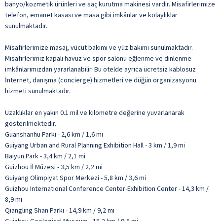
banyo/kozmetik ürünleri ve saç kurutma makinesi vardır. Misafirlerimize
telefon, emanet kasası ve masa gibi imkânlar ve kolaylıklar
sunulmaktadır.
Misafirlerimize masaj, vücut bakımı ve yüz bakımı sunulmaktadır.
Misafirlerimiz kapalı havuz ve spor salonu eğlenme ve dinlenme
imkânlarımızdan yararlanabilir. Bu otelde ayrıca ücretsiz kablosuz
İnternet, danışma (concierge) hizmetleri ve düğün organizasyonu
hizmeti sunulmaktadır.
Uzaklıklar en yakın 0.1 mil ve kilometre değerine yuvarlanarak
gösterilmektedir.
Guanshanhu Parkı - 2,6 km / 1,6 mi
Guiyang Urban and Rural Planning Exhibition Hall - 3 km / 1,9 mi
Baiyun Park - 3,4 km / 2,1 mi
Guizhou İl Müzesi - 3,5 km / 2,2 mi
Guiyang Olimpiyat Spor Merkezi - 5,8 km / 3,6 mi
Guizhou International Conference Center-Exhibition Center - 14,3 km /
8,9 mi
Qiangling Shan Parkı - 14,9 km / 9,2 mi