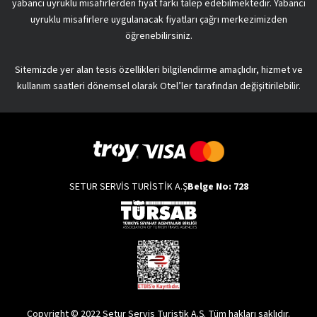
yabancı uyruklu misafirlerden fiyat farkı talep edebilmektedir. Yabancı
uyruklu misafirlere uygulanacak fiyatları çağrı merkezimizden
öğrenebilirsiniz.
Sitemizde yer alan tesis özellikleri bilgilendirme amaçlıdır, hizmet ve
kullanım saatleri dönemsel olarak Otel’ler tarafından değişitirilebilir.
SETUR SERVİS TURİSTİK A.Ş
Belge No: 728
Copyright © 2022 Setur Servis Turistik A.Ş. Tüm hakları saklıdır.