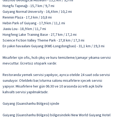
Guizhou Geological Museum - 15,2 km / 9,5 mi
Hongfu Tapınağı - 15,7 km / 9,7 mi
Guiyang Normal University - 16,4 km / 10,2 mi
Renmin Plaza - 17,3 km / 10,8 mi
Hebin Park of Guiyang - 17,9 km / 11,1 mi
Jiaxiu Lou - 18,9 km / 11,7 mi
Hongfeng Lake Training Base - 27,7 km / 17,2 mi
Science Fiction Valley Theme Park - 27,8 km / 17,3 mi
En yakın havaalanı Guiyang (KWE-Longdongbao) - 31,1 km / 19,3 mi
Misafirler için ofis, hızlı çıkış ve kuru temizleme/çamaşır yıkama servisi
mevcuttur. Ücretsiz otopark vardır.
Restoranda yemek servisi yapılıyor, ayrıca otelde 24 saat oda servisi
sunuluyor. Oteldeki bar/oturma salonu misafirlere içecek servisi
yapıyor. Misafirlere her gün 06.30 ve 10 arasında ücretli açık büfe
kahvaltı servisi yapılmaktadır.
Guiyang (Guanshanhu Bölgesi) içinde
Guiyang (Guanshanhu Bölgesi) bölgesindeki New World Guiyang Hotel