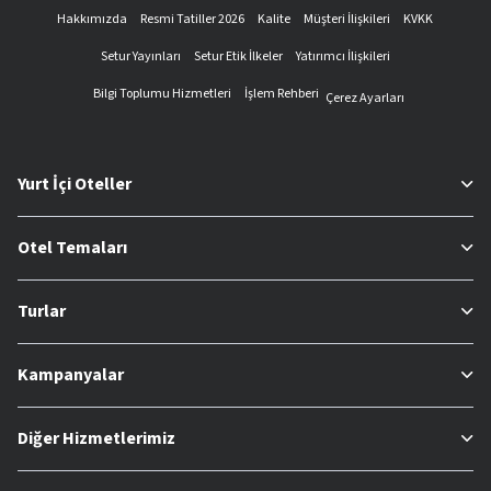
Hakkımızda
Resmi Tatiller 2026
Kalite
Müşteri İlişkileri
KVKK
Setur Yayınları
Setur Etik İlkeler
Yatırımcı İlişkileri
Bilgi Toplumu Hizmetleri
İşlem Rehberi
Çerez Ayarları
Yurt İçi Oteller
Otel Temaları
Turlar
Kampanyalar
Diğer Hizmetlerimiz