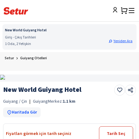
New World Guiyang Hotel
Giriş - Çıkış Tarihleri
Yeniden Ara
1 Oda, 2 Yetişkin
Setur
Guiyang Otelleri
New World Guiyang Hotel
Guiyang / Çin
|
Guiyang
Merkez:
1.1
km
Haritada Gör
Fiyatları görmek için tarih seçiniz
Tarih Seç