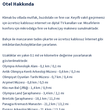
Otel Hakkında
Klimalı bu villada mutfak, buzdolabı ve fırın var. Keyifli vakit geçirmeniz
için ücretsiz kablosuz internet ve dijital TV kanalları var. Misafirlerin
konforu için mikrodalga fırın ve kahve/çay makinesi sunulmaktadır.
Bahçe ile manzaranın tadını çıkartın ve ücretsiz kablosuz İnternet gibi
imkânlardan/kolaylıklardan yararlanın.
Uzaklıklar en yakın 0.1 mil ve kilometre değerine yuvarlanarak
gösterilmektedir.
Olympia Arkeolojik Alanı - 0,1 km / 0,1 mi
Antik Olimpiya Kenti Arkeoloji Müzesi - 0,6 km / 0,3 mi
Olimpiyat Oyunları Tarihi Müzesi - 0,7 km / 0,4 mi
Arşimet Müzesi - 0,8 km / 0,5 mi
Klio nun Bal Çiftliği - 1,4 km / 0,9 mi
Olympia Land Şaraphanesi - 3,4 km / 2,1 mi
Brintziki Şaraphanesi - 18,1 km / 11,3 mi
Panagia Kremasti Manastırı - 21,2 km / 13,2 mi
Pyrgos Arkeoloji Müzesi - 21,4 km / 13,3 mi