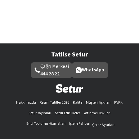
Tatilse Setur
Çağrı Merkezi
WhatsApp
444 28 22
Hakkımızda
Resmi Tatiller 2026
Kalite
Müşteri İlişkileri
KVKK
Setur Yayınları
Setur Etik İlkeler
Yatırımcı İlişkileri
Bilgi Toplumu Hizmetleri
İşlem Rehberi
Çerez Ayarları