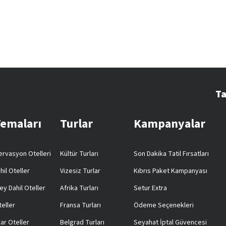
Ta
Temaları
Turlar
Kampanyalar
rvasyon Otelleri
Kültür Turları
Son Dakika Tatil Fırsatları
hil Oteller
Vizesiz Turlar
Kıbrıs Paket Kampanyası
ey Dahil Oteller
Afrika Turları
Setur Extra
teller
Fransa Turları
Ödeme Seçenekleri
ar Oteller
Belgrad Turları
Seyahat İptal Güvencesi