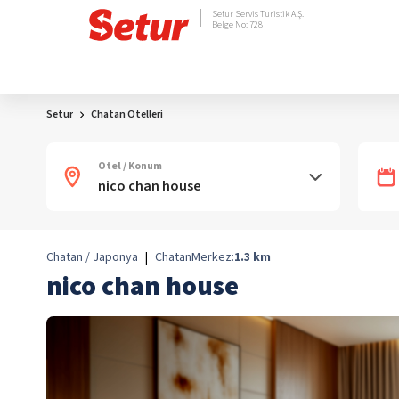
Setur Servis Turistik A.Ş.
Belge No: 728
Setur
Chatan Otelleri
Otel / Konum
Chatan / Japonya
|
Chatan
Merkez:
1.3
km
nico chan house