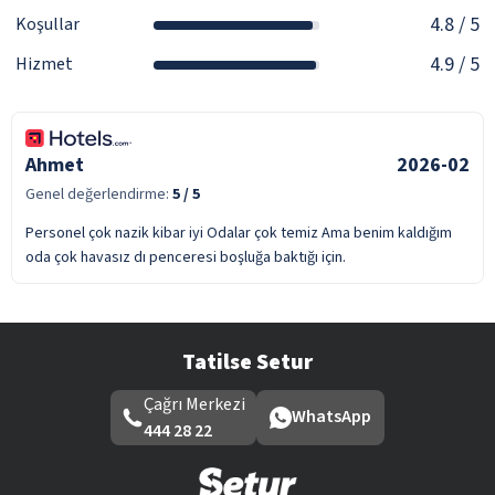
4.8
/ 5
Koşullar
4.9
/ 5
Hizmet
Ahmet
2026-02
Genel değerlendirme:
5
/ 5
Personel çok nazik kibar iyi Odalar çok temiz Ama benim kaldığım
oda çok havasız dı penceresi boşluğa baktığı için.
Tatilse Setur
Çağrı Merkezi
WhatsApp
444 28 22