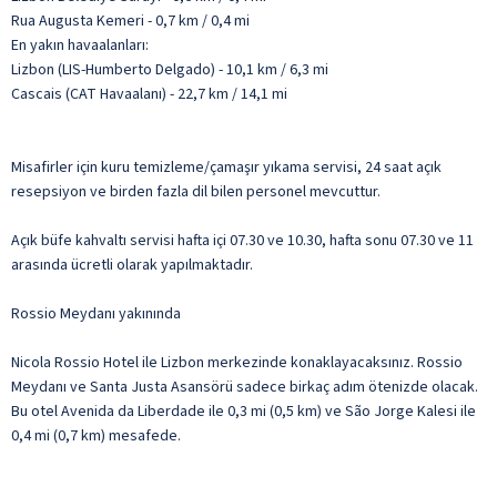
Rua Augusta Kemeri - 0,7 km / 0,4 mi
En yakın havaalanları:
Lizbon (LIS-Humberto Delgado) - 10,1 km / 6,3 mi
Cascais (CAT Havaalanı) - 22,7 km / 14,1 mi
Misafirler için kuru temizleme/çamaşır yıkama servisi, 24 saat açık
resepsiyon ve birden fazla dil bilen personel mevcuttur.
Açık büfe kahvaltı servisi hafta içi 07.30 ve 10.30, hafta sonu 07.30 ve 11
arasında ücretli olarak yapılmaktadır.
Rossio Meydanı yakınında
Nicola Rossio Hotel ile Lizbon merkezinde konaklayacaksınız. Rossio
Meydanı ve Santa Justa Asansörü sadece birkaç adım ötenizde olacak.
Bu otel Avenida da Liberdade ile 0,3 mi (0,5 km) ve São Jorge Kalesi ile
0,4 mi (0,7 km) mesafede.