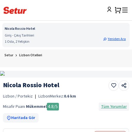
Nicola Rossio Hotel
Giriş - Çıkış Tarihleri
Yeniden Ara
1 Oda, 2 Yetişkin
Setur
Lizbon Otelleri
Nicola Rossio Hotel
Lizbon / Portekiz
|
Lizbon
Merkez:
0.6
km
4.8
/5
Misafir Puanı
Mükemmel
Tüm Yorumlar
Haritada Gör