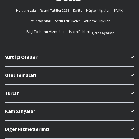
Hakkımızda
Resmi Tatiller 2026
Kalite
Müşteri İlişkileri
KVKK
Setur Yayınları
Setur Etik İlkeler
Yatırımcı İlişkileri
Bilgi Toplumu Hizmetleri
İşlem Rehberi
Çerez Ayarları
Yurt İçi Oteller
Otel Temaları
Turlar
Kampanyalar
Diğer Hizmetlerimiz