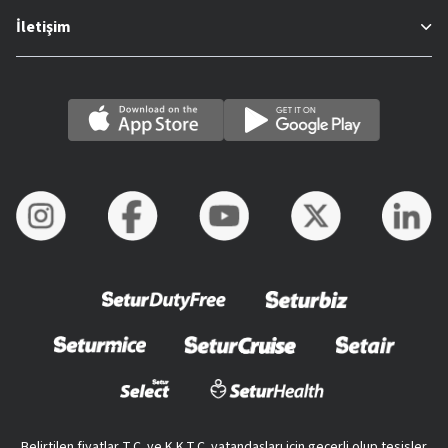
İletişim
Belirtilen fiyatlar T.C. ve K.K.T.C. vatandaşları için geçerli olup tesisler