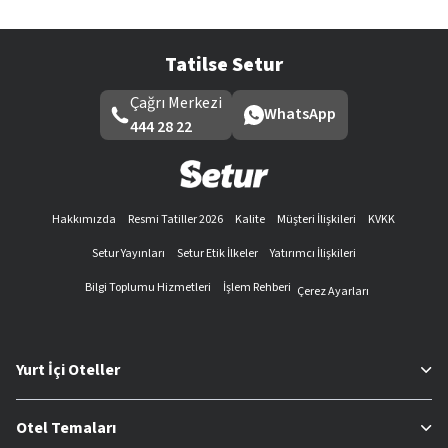
Tatilse Setur
Çağrı Merkezi
WhatsApp
444 28 22
Hakkımızda
Resmi Tatiller 2026
Kalite
Müşteri İlişkileri
KVKK
Setur Yayınları
Setur Etik İlkeler
Yatırımcı İlişkileri
Bilgi Toplumu Hizmetleri
İşlem Rehberi
Çerez Ayarları
Yurt İçi Oteller
Otel Temaları