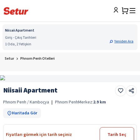
Niisaii Apartment
Giriş - Çıkış Tarihleri
Yeniden Ara
1 Oda, 2 Yetişkin
Setur
Phnom Penh Otelleri
Niisaii Apartment
Phnom Penh / Kamboçya
|
Phnom Penh
Merkez:
2.9
km
Haritada Gör
Fiyatları görmek için tarih seçiniz
Tarih Seç