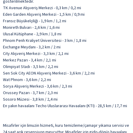
gösterilmektedir.
TK Avenue Alışveriş Merkezi - 0,3 km / 0,2 mi
Eden Garden Alışveriş Merkezi - 1,5 km / 0,9 mi
Fransız Büyükelçiliği - 1,9 km / 1,2 mi
Monireth Bulvarı - 2,6 km / 1,6 mi
Ulusal Kütüphane - 2,9 km / 1,8 mi
Phnom Penh Kraliyet Üniversitesi - 3 km / 1,8 mi
Exchange Meydanı - 3,2 km / 2 mi
City Alışveriş Merkezi - 3,3 km / 2,1 mi
Merkez Pazarı - 3,4 km / 2,1 mi
Olimpiyat Stadı - 3,5 km / 2,2 mi
Sen Sok City AEON Alışveriş Merkezi - 3,6 km / 2,2 mi
Wat Phnom - 3,6 km / 2,2 mi
Sorya Alışveriş Merkezi - 3,6 km / 2,3 mi
Orussey Pazarı - 3,7 km / 2,3 mi
Sosoro Müzesi - 3,8 km / 2,4 mi
En yakın havaalanı Techo Uluslararası Havaalanı (KTI) - 28,5 km / 17,7 mi
Misafirler için limuzin hizmeti, kuru temizleme/çamaşır yıkama servisi ve
24 saat açık resepsiyon mevcuttur. Misafirler için gidiş-dönüş havaalanı