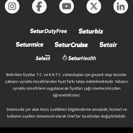
Belirtilen fiyatlar T.C. ve K.K.T.C. vatandaşları için geçerli olup tesisler
yabancı uyruklu misafirlerden fiyat farkı talep edebilmektedir. Yabancı
uyruklu misafirlere uygulanacak fiyatları çağrı merkezimizden
öğrenebilirsiniz.
Sitemizde yer alan tesis özellikleri bilgilendirme amaçlıdır, hizmet ve
kullanım saatleri dönemsel olarak Otel’ler tarafından değişitirilebilir.