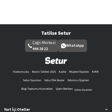
Tatilse Setur
Çağrı Merkezi
WhatsApp
444 28 22
Hakkımızda
Resmi Tatiller 2026
Kalite
Müşteri İlişkileri
KVKK
Setur Yayınları
Setur Etik İlkeler
Yatırımcı İlişkileri
Bilgi Toplumu Hizmetleri
İşlem Rehberi
Çerez Ayarları
Yurt İçi Oteller