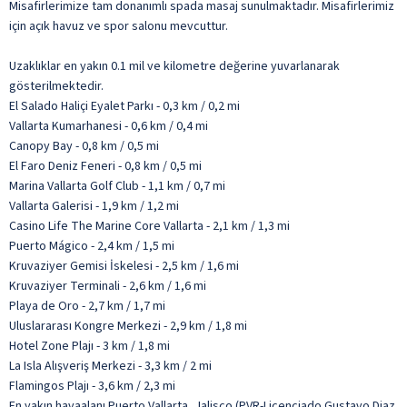
Misafirlerimize tam donanımlı spada masaj sunulmaktadır. Misafirlerimiz
için açık havuz ve spor salonu mevcuttur.
Uzaklıklar en yakın 0.1 mil ve kilometre değerine yuvarlanarak
gösterilmektedir.
El Salado Haliçi Eyalet Parkı - 0,3 km / 0,2 mi
Vallarta Kumarhanesi - 0,6 km / 0,4 mi
Canopy Bay - 0,8 km / 0,5 mi
El Faro Deniz Feneri - 0,8 km / 0,5 mi
Marina Vallarta Golf Club - 1,1 km / 0,7 mi
Vallarta Galerisi - 1,9 km / 1,2 mi
Casino Life The Marine Core Vallarta - 2,1 km / 1,3 mi
Puerto Mágico - 2,4 km / 1,5 mi
Kruvaziyer Gemisi İskelesi - 2,5 km / 1,6 mi
Kruvaziyer Terminali - 2,6 km / 1,6 mi
Playa de Oro - 2,7 km / 1,7 mi
Uluslararası Kongre Merkezi - 2,9 km / 1,8 mi
Hotel Zone Plajı - 3 km / 1,8 mi
La Isla Alışveriş Merkezi - 3,3 km / 2 mi
Flamingos Plajı - 3,6 km / 2,3 mi
En yakın havaalanı Puerto Vallarta, Jalisco (PVR-Licenciado Gustavo Diaz