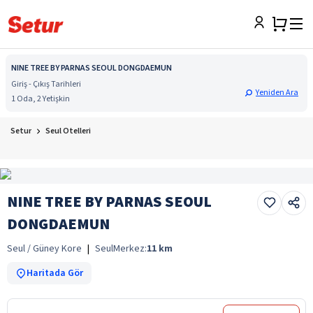
NINE TREE BY PARNAS SEOUL DONGDAEMUN
Giriş - Çıkış Tarihleri
Yeniden Ara
1 Oda, 2 Yetişkin
Setur
Seul Otelleri
NINE TREE BY PARNAS SEOUL
DONGDAEMUN
Seul / Güney Kore
|
Seul
Merkez:
11
km
Haritada Gör