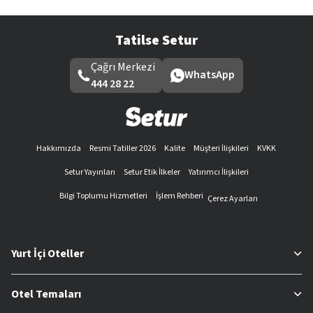
Tatilse Setur
Çağrı Merkezi
WhatsApp
444 28 22
Hakkımızda
Resmi Tatiller 2026
Kalite
Müşteri İlişkileri
KVKK
Setur Yayınları
Setur Etik İlkeler
Yatırımcı İlişkileri
Bilgi Toplumu Hizmetleri
İşlem Rehberi
Çerez Ayarları
Yurt İçi Oteller
Otel Temaları