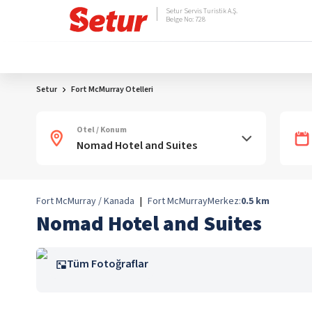
Setur Servis Turistik A.Ş.
Belge No: 728
Setur
Fort McMurray Otelleri
Otel / Konum
Fort McMurray / Kanada
|
Fort McMurray
Merkez:
0.5
km
Nomad Hotel and Suites
Tüm Fotoğraflar