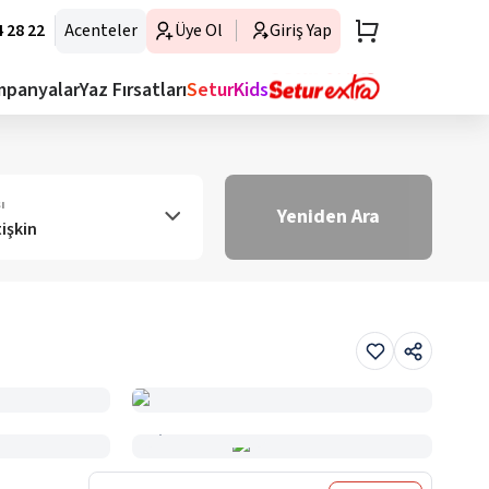
 28 22
Acenteler
Üye Ol
Giriş Yap
mpanyalar
Yaz Fırsatları
SeturKids
ı
Yeniden Ara
tişkin
Haritada Gör