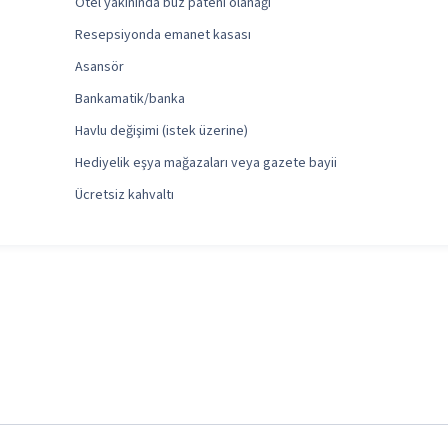
Otel yakınında buz pateni olanağı
Resepsiyonda emanet kasası
Asansör
Bankamatik/banka
Havlu değişimi (istek üzerine)
Hediyelik eşya mağazaları veya gazete bayii
Ücretsiz kahvaltı