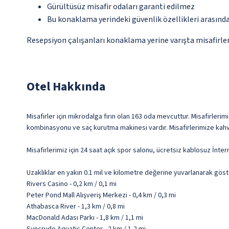
Gürültüsüz misafir odaları garanti edilmez
Bu konaklama yerindeki güvenlik özellikleri arasın
Resepsiyon çalışanları konaklama yerine varışta misafirleri
Otel Hakkında
Misafirler için mikrodalga fırın olan 163 oda mevcuttur. Misafirlerim
kombinasyonu ve saç kurutma makinesi vardır. Misafirlerimize kahve/
Misafirlerimiz için 24 saat açık spor salonu, ücretsiz kablosuz İnt
Uzaklıklar en yakın 0.1 mil ve kilometre değerine yuvarlanarak göst
Rivers Casino - 0,2 km / 0,1 mi
Peter Pond Mall Alışveriş Merkezi - 0,4 km / 0,3 mi
Athabasca River - 1,3 km / 0,8 mi
MacDonald Adası Parkı - 1,8 km / 1,1 mi