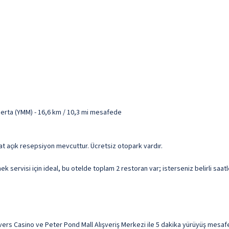
berta (YMM) - 16,6 km / 10,3 mi mesafede
aat açık resepsiyon mevcuttur. Ücretsiz otopark vardır.
ervisi için ideal, bu otelde toplam 2 restoran var; isterseniz belirli saatl
rs Casino ve Peter Pond Mall Alışveriş Merkezi ile 5 dakika yürüyüş mesafes