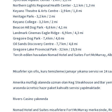
Syncrude Aquatic Center - 2 km / 1,2 mi
Northern Lights Regional Health Center - 2,1 km / 1,3 mi
Keyano Theatre & Arts Centre - 2,9 km / 1,8 mi
Heritage Parkı - 3,2 km / 2 mi
Keyano College - 3,3 km / 2 mi
Beacon Hill Dog Park - 6,6 km / 4,1 mi
Landmark Cinemas Eagle Ridge - 6,9 km / 4,3 mi
Gregoire Dog Park - 7,4 km / 4,6 mi
Oil Sands Discovery Centre - 7,7 km / 4,8 mi
Gregoire Lake Provincial Park - 32 km / 19,9 mi
Tercih edilen havaalanı Nomad Hotel and Suites Fort McMurray, Al
Misafirler için ofis, kuru temizleme/çamaşır yıkama servisi ve 24 s
Amerika mutfağı alanında uzman olan Keg Steakhouse and Bar yemek s
arasında ücretsiz hazır paket kahvaltı servisi yapılmaktadır.
Rivers Casino yakınında
Nomad Hotel and Suites misafirlere Fort McMurray merkezinde, Rive