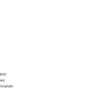
bilir
mez
olmalıdır