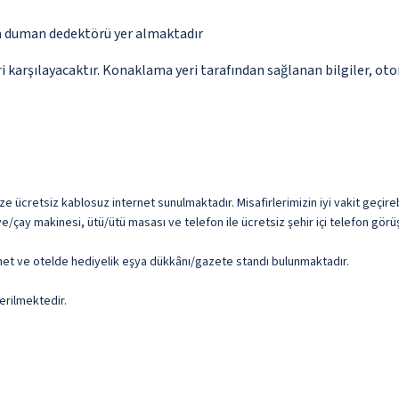
da duman dedektörü yer almaktadır
 karşılayacaktır. Konaklama yeri tarafından sağlanan bilgiler, otoma
ize ücretsiz kablosuz internet sunulmaktadır. Misafirlerimizin iyi vakit geçire
çay makinesi, ütü/ütü masası ve telefon ile ücretsiz şehir içi telefon görü
ernet ve otelde hediyelik eşya dükkânı/gazete standı bulunmaktadır.
erilmektedir.