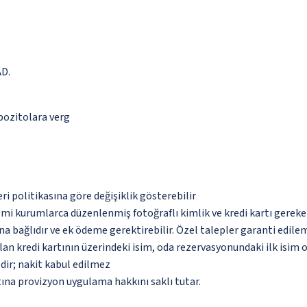
AD.
epozitolara verg
eri politikasına göre değişiklik gösterebilir
esmi kurumlarca düzenlenmiş fotoğraflı kimlik ve kredi kartı gereke
na bağlıdır ve ek ödeme gerektirebilir. Özel talepler garanti edile
an kredi kartının üzerindeki isim, oda rezervasyonundaki ilk isim 
dir; nakit kabul edilmez
tına provizyon uygulama hakkını saklı tutar.