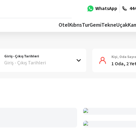
WhatsApp
444
Otel
Kıbrıs
Tur
Gemi
Tekne
Uçak
Ka
Giriş - Çıkış Tarihleri
Kişi, Oda Sayıs
Giriş - Çıkış Tarihleri
1 Oda, 2 Ye