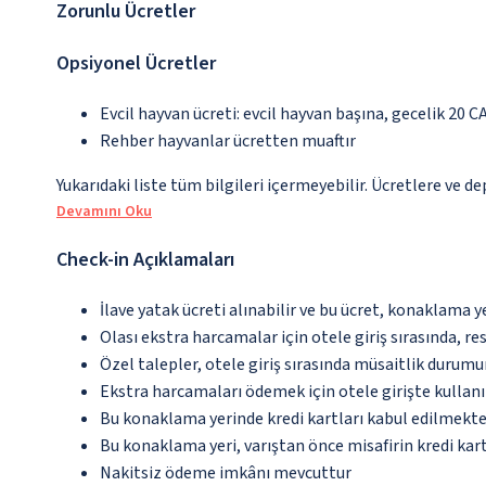
Zorunlu Ücretler
Opsiyonel Ücretler
Evcil hayvan ücreti: evcil hayvan başına, gecelik 20 C
Rehber hayvanlar ücretten muaftır
Yukarıdaki liste tüm bilgileri içermeyebilir. Ücretlere ve d
Devamını Oku
Check-in Açıklamaları
İlave yatak ücreti alınabilir ve bu ücret, konaklama y
Olası ekstra harcamalar için otele giriş sırasında, r
Özel talepler, otele giriş sırasında müsaitlik durumu
Ekstra harcamaları ödemek için otele girişte kullanıl
Bu konaklama yerinde kredi kartları kabul edilmekte
Bu konaklama yeri, varıştan önce misafirin kredi kar
Nakitsiz ödeme imkânı mevcuttur