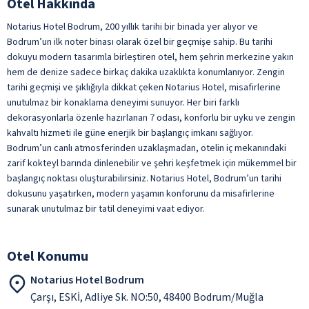
Otel Hakkında
Kahvaltı Salonu
Notarius Hotel Bodrum, 200 yıllık tarihi bir binada yer alıyor ve
Kokteyl
Bodrum’un ilk noter binası olarak özel bir geçmişe sahip. Bu tarihi
dokuyu modern tasarımla birleştiren otel, hem şehrin merkezine yakın
Şişeli İçecekler
hem de denize sadece birkaç dakika uzaklıkta konumlanıyor. Zengin
Yabancı Alkollü İçecek
tarihi geçmişi ve şıklığıyla dikkat çeken Notarius Hotel, misafirlerine
unutulmaz bir konaklama deneyimi sunuyor. Her biri farklı
Yerli Alkollü İçecek
dekorasyonlarla özenle hazırlanan 7 odası, konforlu bir uyku ve zengin
ile belirtilen özellikler ücretlidir.
kahvaltı hizmeti ile güne enerjik bir başlangıç imkanı sağlıyor.
Bodrum’un canlı atmosferinden uzaklaşmadan, otelin iç mekanındaki
zarif kokteyl barında dinlenebilir ve şehri keşfetmek için mükemmel bir
başlangıç noktası oluşturabilirsiniz. Notarius Hotel, Bodrum’un tarihi
dokusunu yaşatırken, modern yaşamın konforunu da misafirlerine
sunarak unutulmaz bir tatil deneyimi vaat ediyor.
Otel Konumu
Notarius Hotel Bodrum
Çarşı, ESKİ, Adliye Sk. NO:50, 48400 Bodrum/Muğla