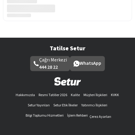
Tatilse Setur
Çağrı Merkezi
WhatsApp
444 28 22
Hakkımızda
Resmi Tatiller 2026
Kalite
Müşteri İlişkileri
KVKK
Setur Yayınları
Setur Etik İlkeler
Yatırımcı İlişkileri
Bilgi Toplumu Hizmetleri
İşlem Rehberi
Çerez Ayarları