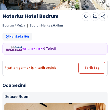
Notarius Hotel Bodrum
Bodrum / Muğla
|
Bodrum
Merkez:
0.4
km
Haritada Gör
9 Taksit
WORLD'e Özel
Fiyatları görmek için tarih seçiniz
Tarih Seç
Oda Seçimi
Deluxe Room