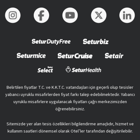
Belirtilen fiyatlar T.C. ve K.K.T.C. vatandaşları için geçerli olup tesisler
yabancı uyruklu misafirlerden fiyat farkı talep edebilmektedir. Yabancı
uyruklu misafirlere uygulanacak fiyatları çağrı merkezimizden
öğrenebilirsiniz.
Sitemizde yer alan tesis özellikleri bilgilendirme amaçlıdır, hizmet ve
kullanım saatleri dönemsel olarak Otel’ler tarafından değişitirilebilir.