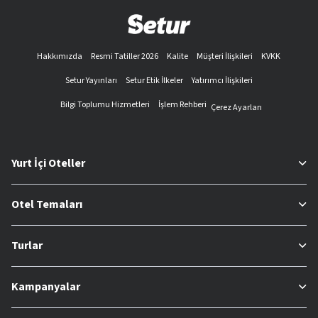
Hakkımızda
Resmi Tatiller 2026
Kalite
Müşteri İlişkileri
KVKK
Setur Yayınları
Setur Etik İlkeler
Yatırımcı İlişkileri
Bilgi Toplumu Hizmetleri
İşlem Rehberi
Çerez Ayarları
Yurt İçi Oteller
Otel Temaları
Turlar
Kampanyalar