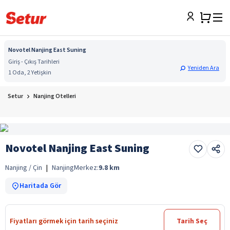
Novotel Nanjing East Suning
Giriş - Çıkış Tarihleri
Yeniden Ara
1 Oda, 2 Yetişkin
Setur
Nanjing Otelleri
Novotel Nanjing East Suning
Nanjing / Çin
|
Nanjing
Merkez:
9.8
km
Haritada Gör
Fiyatları görmek için tarih seçiniz
Tarih Seç