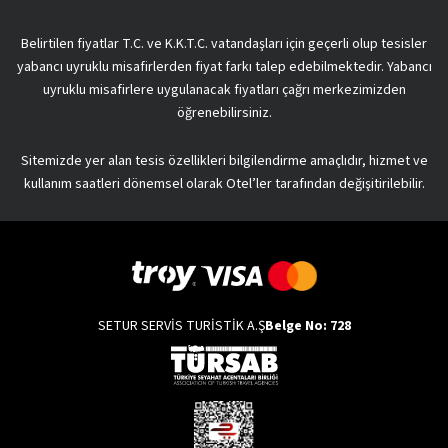
Belirtilen fiyatlar T.C. ve K.K.T.C. vatandaşları için geçerli olup tesisler
yabancı uyruklu misafirlerden fiyat farkı talep edebilmektedir. Yabancı
uyruklu misafirlere uygulanacak fiyatları çağrı merkezimizden
öğrenebilirsiniz.
Sitemizde yer alan tesis özellikleri bilgilendirme amaçlıdır, hizmet ve
kullanım saatleri dönemsel olarak Otel’ler tarafından değişitirilebilir.
SETUR SERVİS TURİSTİK A.Ş
Belge No: 728