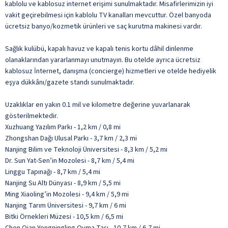
kablolu ve kablosuz internet erişimi sunulmaktadır. Misafirlerimizin iyi
vakit geçirebilmesi için kablolu TV kanalları mevcuttur. Özel banyoda
ücretsiz banyo/kozmetik ürünleri ve saç kurutma makinesi vardır.
Sağlık kulübü, kapalı havuz ve kapalı tenis kortu dâhil dinlenme
olanaklarından yararlanmayı unutmayın. Bu otelde ayrıca ücretsiz
kablosuz İnternet, danışma (concierge) hizmetleri ve otelde hediyelik
eşya dükkânı/gazete standı sunulmaktadır.
Uzaklıklar en yakın 0.1 mil ve kilometre değerine yuvarlanarak
gösterilmektedir.
Xuzhuang Yazılım Parkı - 1,2 km / 0,8 mi
Zhongshan Dağı Ulusal Parkı - 3,7 km / 2,3 mi
Nanjing Bilim ve Teknoloji Üniversitesi - 8,3 km / 5,2 mi
Dr. Sun Yat-Sen’in Mozolesi - 8,7 km / 5,4 mi
Linggu Tapınağı - 8,7 km / 5,4 mi
Nanjing Su Altı Dünyası - 8,9 km / 5,5 mi
Ming Xiaoling’in Mozolesi - 9,4 km / 5,9 mi
Nanjing Tarım Üniversitesi - 9,7 km / 6 mi
Bitki Örnekleri Müzesi - 10,5 km / 6,5 mi
Chen Qian Yongningling Oyma Taşı - 10,7 km / 6,7 mi