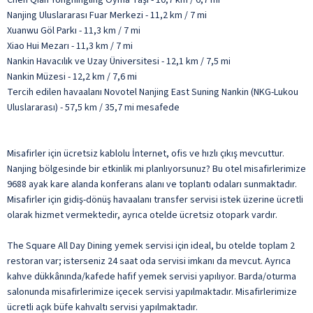
Nanjing Uluslararası Fuar Merkezi - 11,2 km / 7 mi
Xuanwu Göl Parkı - 11,3 km / 7 mi
Xiao Hui Mezarı - 11,3 km / 7 mi
Nankin Havacılık ve Uzay Üniversitesi - 12,1 km / 7,5 mi
Nankin Müzesi - 12,2 km / 7,6 mi
Tercih edilen havaalanı Novotel Nanjing East Suning Nankin (NKG-Lukou
Uluslararası) - 57,5 km / 35,7 mi mesafede
Misafirler için ücretsiz kablolu İnternet, ofis ve hızlı çıkış mevcuttur.
Nanjing bölgesinde bir etkinlik mi planlıyorsunuz? Bu otel misafirlerimize
9688 ayak kare alanda konferans alanı ve toplantı odaları sunmaktadır.
Misafirler için gidiş-dönüş havaalanı transfer servisi istek üzerine ücretli
olarak hizmet vermektedir, ayrıca otelde ücretsiz otopark vardır.
The Square All Day Dining yemek servisi için ideal, bu otelde toplam 2
restoran var; isterseniz 24 saat oda servisi imkanı da mevcut. Ayrıca
kahve dükkânında/kafede hafif yemek servisi yapılıyor. Barda/oturma
salonunda misafirlerimize içecek servisi yapılmaktadır. Misafirlerimize
ücretli açık büfe kahvaltı servisi yapılmaktadır.