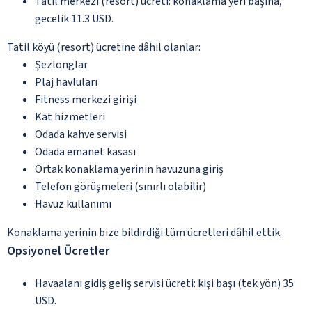
Tatil merkezi (resort) ücreti: konaklama yeri başına,
gecelik 11.3 USD.
Tatil köyü (resort) ücretine dâhil olanlar:
Şezlonglar
Plaj havluları
Fitness merkezi girişi
Kat hizmetleri
Odada kahve servisi
Odada emanet kasası
Ortak konaklama yerinin havuzuna giriş
Telefon görüşmeleri (sınırlı olabilir)
Havuz kullanımı
Konaklama yerinin bize bildirdiği tüm ücretleri dâhil ettik.
Opsiyonel Ücretler
Havaalanı gidiş geliş servisi ücreti: kişi başı (tek yön) 35
USD.