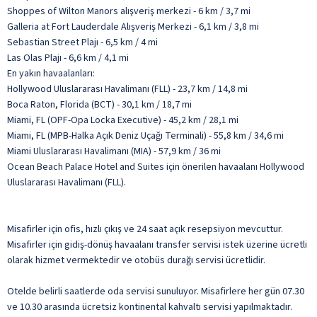
Shoppes of Wilton Manors alışveriş merkezi - 6 km / 3,7 mi
Galleria at Fort Lauderdale Alışveriş Merkezi - 6,1 km / 3,8 mi
Sebastian Street Plajı - 6,5 km / 4 mi
Las Olas Plajı - 6,6 km / 4,1 mi
En yakın havaalanları:
Hollywood Uluslararası Havalimanı (FLL) - 23,7 km / 14,8 mi
Boca Raton, Florida (BCT) - 30,1 km / 18,7 mi
Miami, FL (OPF-Opa Locka Executive) - 45,2 km / 28,1 mi
Miami, FL (MPB-Halka Açık Deniz Uçağı Terminali) - 55,8 km / 34,6 mi
Miami Uluslararası Havalimanı (MIA) - 57,9 km / 36 mi
Ocean Beach Palace Hotel and Suites için önerilen havaalanı Hollywood
Uluslararası Havalimanı (FLL).
Misafirler için ofis, hızlı çıkış ve 24 saat açık resepsiyon mevcuttur.
Misafirler için gidiş-dönüş havaalanı transfer servisi istek üzerine ücretli
olarak hizmet vermektedir ve otobüs durağı servisi ücretlidir.
Otelde belirli saatlerde oda servisi sunuluyor. Misafirlere her gün 07.30
ve 10.30 arasında ücretsiz kontinental kahvaltı servisi yapılmaktadır.