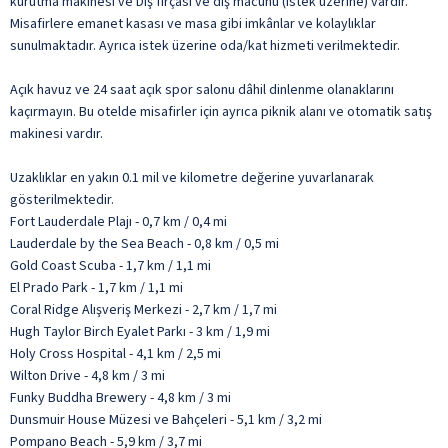
kurutma makinesi ve Diş fırçası ve diş macunu (istek üzerine) vardır.
Misafirlere emanet kasası ve masa gibi imkânlar ve kolaylıklar
sunulmaktadır. Ayrıca istek üzerine oda/kat hizmeti verilmektedir.
Açık havuz ve 24 saat açık spor salonu dâhil dinlenme olanaklarını
kaçırmayın. Bu otelde misafirler için ayrıca piknik alanı ve otomatik satış
makinesi vardır.
Uzaklıklar en yakın 0.1 mil ve kilometre değerine yuvarlanarak
gösterilmektedir.
Fort Lauderdale Plajı - 0,7 km / 0,4 mi
Lauderdale by the Sea Beach - 0,8 km / 0,5 mi
Gold Coast Scuba - 1,7 km / 1,1 mi
El Prado Park - 1,7 km / 1,1 mi
Coral Ridge Alışveriş Merkezi - 2,7 km / 1,7 mi
Hugh Taylor Birch Eyalet Parkı - 3 km / 1,9 mi
Holy Cross Hospital - 4,1 km / 2,5 mi
Wilton Drive - 4,8 km / 3 mi
Funky Buddha Brewery - 4,8 km / 3 mi
Dunsmuir House Müzesi ve Bahçeleri - 5,1 km / 3,2 mi
Pompano Beach - 5,9 km / 3,7 mi