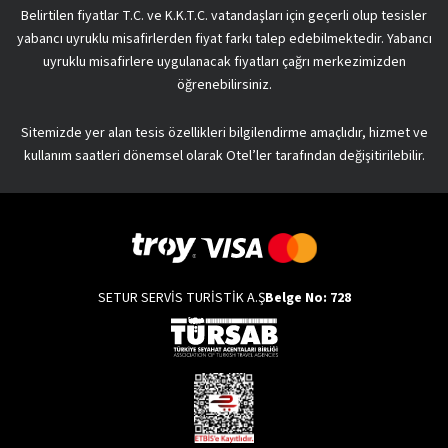
Belirtilen fiyatlar T.C. ve K.K.T.C. vatandaşları için geçerli olup tesisler
yabancı uyruklu misafirlerden fiyat farkı talep edebilmektedir. Yabancı
uyruklu misafirlere uygulanacak fiyatları çağrı merkezimizden
öğrenebilirsiniz.
Sitemizde yer alan tesis özellikleri bilgilendirme amaçlıdır, hizmet ve
kullanım saatleri dönemsel olarak Otel’ler tarafından değişitirilebilir.
SETUR SERVİS TURİSTİK A.Ş
Belge No: 728