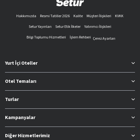
Hakkımızda
Resmi Tatiller 2026
Kalite
Müşteri İlişkileri
KVKK
Setur Yayınları
Setur Etik İlkeler
Yatırımcı İlişkileri
Bilgi Toplumu Hizmetleri
İşlem Rehberi
Çerez Ayarları
Yurt İçi Oteller
Otel Temaları
Turlar
Kampanyalar
Diğer Hizmetlerimiz