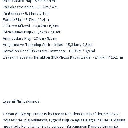
Palaiokastro Plajı - 6,4 km / 4 mi
Paleokastro Kalesi - 6,5 km / 4 mi
Pantanassa - 8,2 km / 5,1 mi
Fódele Plajı - 8,7 km / 5,4 mi
El Greco Müzesi - 10,8 km / 6,7 mi
Péra Galínoi Plajı - 12,2 km / 7,6 mi
Ammoudara Plajı - 13 km / 8,1 mi
Araştırma ve Teknoloji Vakfı - Hellas - 15,3 km / 9,5 mi
Heraklion Genel Üniversite Hastanesi - 15,9 km / 9,9 mi
En yakın havaalanı Heraklion (HER-Nikos Kazantzakis) - 24,4 km / 15,1 mi
Lygariá Plajı yakınında
Ocean Village Apartments by Ocean Residences misafirlere Malevizi
bölgesinde, plaj yakınında, Lygariá Plajı ve Agia Pelagia Plajı ile 10 dakika
mesafede konaklama fırsatı sunuyor. Bu pansiyon Kandiye Limanı ile