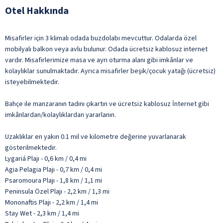
Otel Hakkında
Misafirler için 3 klimalı odada buzdolabı mevcuttur. Odalarda özel
mobilyalı balkon veya avlu bulunur. Odada ücretsiz kablosuz internet
vardır. Misafirlerimize masa ve ayrı oturma alanı gibi imkânlar ve
kolaylıklar sunulmaktadır. Ayrıca misafirler beşik/çocuk yatağı (ücretsiz)
isteyebilmektedir.
Bahçe ile manzaranın tadını çıkartın ve ücretsiz kablosuz İnternet gibi
imkânlardan/kolaylıklardan yararlanın.
Uzaklıklar en yakın 0.1 mil ve kilometre değerine yuvarlanarak
gösterilmektedir.
Lygariá Plajı - 0,6 km / 0,4 mi
Agia Pelagia Plajı - 0,7 km / 0,4 mi
Psaromoura Plajı - 1,8 km / 1,1 mi
Peninsula Özel Plajı - 2,2 km / 1,3 mi
Mononaftis Plajı - 2,2 km / 1,4 mi
Stay Wet - 2,3 km / 1,4 mi