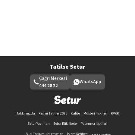
Tatilse Setur
Çağrı Merkezi
WhatsApp
444 28 22
Hakkımızda
Resmi Tatiller 2026
Kalite
Müşteri İlişkileri
KVKK
Setur Yayınları
Setur Etik İlkeler
Yatırımcı İlişkileri
Bilgi Toplumu Hizmetleri
İşlem Rehberi