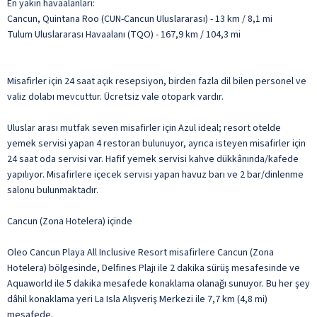
En yakın havaalanları:
Cancun, Quintana Roo (CUN-Cancun Uluslararası) - 13 km / 8,1 mi
Tulum Uluslararası Havaalanı (TQO) - 167,9 km / 104,3 mi
Misafirler için 24 saat açık resepsiyon, birden fazla dil bilen personel ve
valiz dolabı mevcuttur. Ücretsiz vale otopark vardır.
Uluslar arası mutfak seven misafirler için Azul ideal; resort otelde
yemek servisi yapan 4 restoran bulunuyor, ayrıca isteyen misafirler için
24 saat oda servisi var. Hafif yemek servisi kahve dükkânında/kafede
yapılıyor. Misafirlere içecek servisi yapan havuz barı ve 2 bar/dinlenme
salonu bulunmaktadır.
Cancun (Zona Hotelera) içinde
Oleo Cancun Playa All Inclusive Resort misafirlere Cancun (Zona
Hotelera) bölgesinde, Delfines Plajı ile 2 dakika sürüş mesafesinde ve
Aquaworld ile 5 dakika mesafede konaklama olanağı sunuyor. Bu her şey
dâhil konaklama yeri La Isla Alışveriş Merkezi ile 7,7 km (4,8 mi)
mesafede.