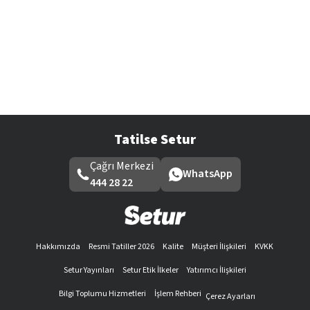
Tatilse Setur
Çağrı Merkezi
WhatsApp
444 28 22
Hakkımızda
Resmi Tatiller 2026
Kalite
Müşteri İlişkileri
KVKK
Setur Yayınları
Setur Etik İlkeler
Yatırımcı İlişkileri
Bilgi Toplumu Hizmetleri
İşlem Rehberi
Çerez Ayarları