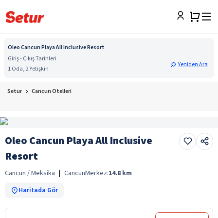
Oleo Cancun Playa All Inclusive Resort
Giriş - Çıkış Tarihleri
Yeniden Ara
1 Oda, 2 Yetişkin
Setur
Cancun Otelleri
Oleo Cancun Playa All Inclusive
Resort
Cancun / Meksika
|
Cancun
Merkez:
14.8
km
Haritada Gör