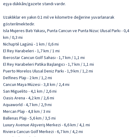
eşya dükkânı/gazete standı vardır.
Uzaklıklar en yakın 0.1 mil ve kilometre değerine yuvarlanarak
gösterilmektedir.
Isla Mujeres Batı Yakası, Punta Cancun ve Punta Nizuc Ulusal Parkı - 0,4
km / 0,3 mi
Nichupté Lagünü - 1 km / 0,6 mi
El Rey Harabeleri - 1,7 km / 1 mi
Iberostar Cancun Golf Sahası - 1,7 km / 1,1 mi
El Rey Harabeleri Patika Başlangıcı - 1,7 km / 1,1 mi
Puerto Morelos Ulusal Deniz Parkı - 1,9 km / 1,2 mi
Delfines Plajı - 2 km / 1,2 mi
Cancun Maya Müzesi - 3,8 km / 2,4 mi
San Miguelito - 4,1 km / 2,6 mi
Oasis Arena - 4,2 km / 2,6 mi
Aquaworld - 4,7 km / 2,9 mi
Mercan Plajı - 4,8 km / 3 mi
Ballenas Plajı - 5,6 km / 3,5 mi
Luxury Avenue Alışveriş Merkezi - 6,6 km / 4,1 mi
Riviera Cancun Golf Merkezi - 6,7 km / 4,2 mi