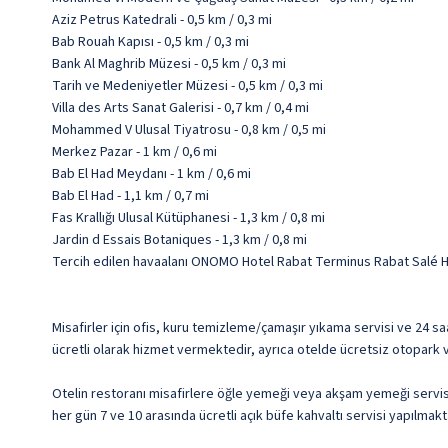
Aziz Petrus Katedrali - 0,5 km / 0,3 mi
Bab Rouah Kapısı - 0,5 km / 0,3 mi
Bank Al Maghrib Müzesi - 0,5 km / 0,3 mi
Tarih ve Medeniyetler Müzesi - 0,5 km / 0,3 mi
Villa des Arts Sanat Galerisi - 0,7 km / 0,4 mi
Mohammed V Ulusal Tiyatrosu - 0,8 km / 0,5 mi
Merkez Pazar - 1 km / 0,6 mi
Bab El Had Meydanı - 1 km / 0,6 mi
Bab El Had - 1,1 km / 0,7 mi
Fas Krallığı Ulusal Kütüphanesi - 1,3 km / 0,8 mi
Jardin d Essais Botaniques - 1,3 km / 0,8 mi
Tercih edilen havaalanı ONOMO Hotel Rabat Terminus Rabat Salé Ha
Misafirler için ofis, kuru temizleme/çamaşır yıkama servisi ve 24 sa
ücretli olarak hizmet vermektedir, ayrıca otelde ücretsiz otopark v
Otelin restoranı misafirlere öğle yemeği veya akşam yemeği servisi 
her gün 7 ve 10 arasında ücretli açık büfe kahvaltı servisi yapılmakt