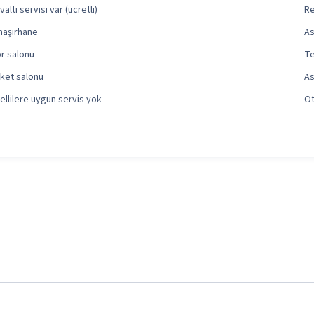
altı servisi var (ücretli)
Re
aşırhane
As
r salonu
Te
ket salonu
As
ellilere uygun servis yok
Ot