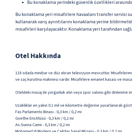
Bu konaklama yerindeki güvenlik özellikleri arasınd
Bu konaklama yeri misafirlere havaalanı transfer servisi s
kullanarak varış ayrıntılarını konaklama yerine bildirmeli
misafirleri karşılayacaktır. Konaklama yeri tarafından sağla
Otel Hakkında
118 odada minibar ve düz ekran televizyon mevcuttur. Misafirlerimiz
ve saç kurutma makinesi vardır. Misafirlere emanet kasası ve masa g
Oteldeki masaj ile yorgunluk atın veya spor salonu gibi dinlenme imk
Uzaklıklar en yakın 0.1 mil ve kilometre değerine yuvarlanarak göst
Fas Parlamento Binası - 0,3 km / 0,2 mi
Goethe Enstitüsü - 0,3 km / 0,2 mi
As-Sunna Camii - 0,3 km / 0,2 mi
Mohamed VI Modern ve Çağdaş Sanat Müzesi - 0,3 km / 0,2 mi