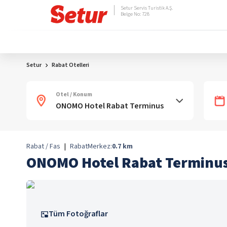
Setur Servis Turistik A.Ş.
Belge No: 728
Setur
Rabat Otelleri
Otel / Konum
Rabat / Fas
|
Rabat
Merkez:
0.7
km
ONOMO Hotel Rabat Terminu
Tüm Fotoğraflar