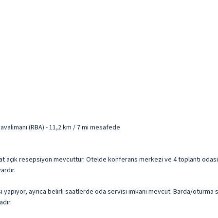
valimanı (RBA) - 11,2 km / 7 mi mesafede
at açık resepsiyon mevcuttur. Otelde konferans merkezi ve 4 toplantı odası va
ardır.
yapıyor, ayrıca belirli saatlerde oda servisi imkanı mevcut. Barda/oturma s
adır.