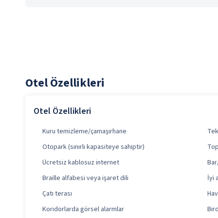
Otel Özellikleri
Otel Özellikleri
Kuru temizleme/çamaşırhane
Tek
Otopark (sınırlı kapasiteye sahiptir)
Top
Ücretsiz kablosuz internet
Bar
Braille alfabesi veya işaret dili
İyi 
Çatı terası
Hava
Koridorlarda görsel alarmlar
Bir