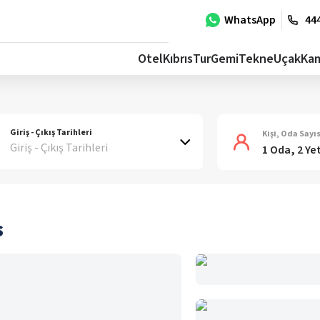
WhatsApp
444
Otel
Kıbrıs
Tur
Gemi
Tekne
Uçak
Ka
Giriş - Çıkış Tarihleri
Kişi, Oda Sayıs
Giriş - Çıkış Tarihleri
1 Oda, 2 Ye
s