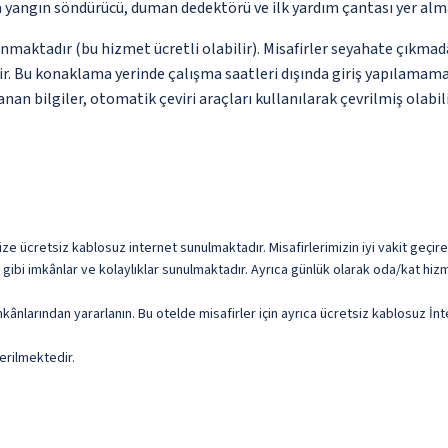
a yangın söndürücü, duman dedektörü ve ilk yardım çantası yer alm
unmaktadır (bu hizmet ücretli olabilir). Misafirler seyahate çıkmad
dir. Bu konaklama yerinde çalışma saatleri dışında giriş yapılamam
nan bilgiler, otomatik çeviri araçları kullanılarak çevrilmiş olabili
e ücretsiz kablosuz internet sunulmaktadır. Misafirlerimizin iyi vakit geçire
ibi imkânlar ve kolaylıklar sunulmaktadır. Ayrıca günlük olarak oda/kat hizm
ânlarından yararlanın. Bu otelde misafirler için ayrıca ücretsiz kablosuz İn
erilmektedir.