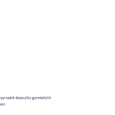
eya nakit depozito gerekebilir
mez