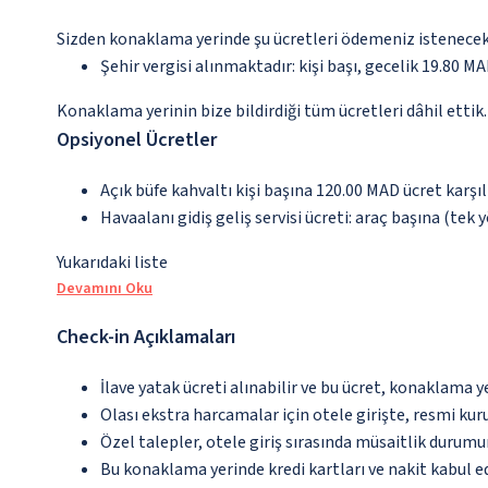
Sizden konaklama yerinde şu ücretleri ödemeniz istenecektir
Şehir vergisi alınmaktadır: kişi başı, gecelik 19.80 MAD
Konaklama yerinin bize bildirdiği tüm ücretleri dâhil ettik.
Opsiyonel Ücretler
Açık büfe kahvaltı kişi başına 120.00 MAD ücret karşı
Havaalanı gidiş geliş servisi ücreti: araç başına (tek
Yukarıdaki liste
Devamını Oku
Check-in Açıklamaları
İlave yatak ücreti alınabilir ve bu ücret, konaklama y
Olası ekstra harcamalar için otele girişte, resmi kur
Özel talepler, otele giriş sırasında müsaitlik durumu
Bu konaklama yerinde kredi kartları ve nakit kabul 