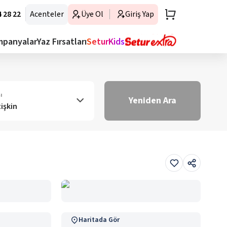
 28 22
Acenteler
Üye Ol
Giriş Yap
mpanyalar
Yaz Fırsatları
SeturKids
ı
Yeniden Ara
tişkin
Haritada Gör