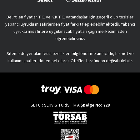
Belirtilen fiyatlar T.C. ve K.K.T.C. vatandaşları için geçerli olup tesisler
yabancı uyruklu misafirlerden fiyat farkı talep edebilmektedir. Yabancı
uyruklu misafirlere uygulanacak fiyatları çağrı merkezimizden
öğrenebilirsiniz.
Sitemizde yer alan tesis özellikleri bilgilendirme amaçlıdır, hizmet ve
kullanım saatleri dönemsel olarak Otel’ler tarafından değişitirilebilir.
SETUR SERVİS TURİSTİK A.Ş
Belge No: 728