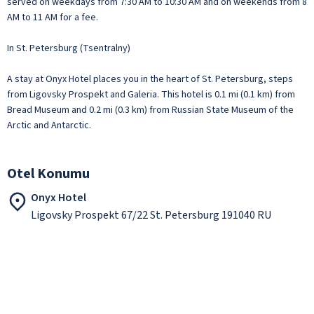
served on weekdays from 7:30 AM to 10:30 AM and on weekends from 8
AM to 11 AM for a fee.
In St. Petersburg (Tsentralny)
A stay at Onyx Hotel places you in the heart of St. Petersburg, steps
from Ligovsky Prospekt and Galeria. This hotel is 0.1 mi (0.1 km) from
Bread Museum and 0.2 mi (0.3 km) from Russian State Museum of the
Arctic and Antarctic.
Otel Konumu
Onyx Hotel
Ligovsky Prospekt 67/22 St. Petersburg 191040 RU