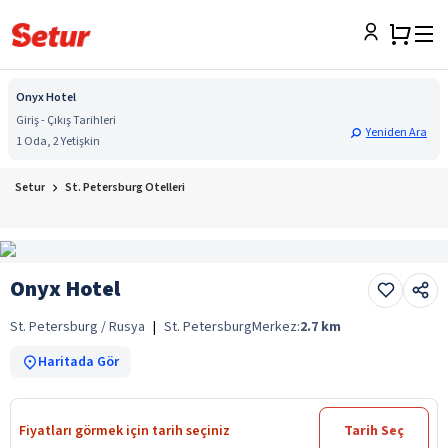
Onyx Hotel
Giriş - Çıkış Tarihleri
Yeniden Ara
1 Oda, 2 Yetişkin
Setur
St. Petersburg Otelleri
Onyx Hotel
St. Petersburg / Rusya
|
St. Petersburg
Merkez:
2.7
km
Haritada Gör
Fiyatları görmek için tarih seçiniz
Tarih Seç