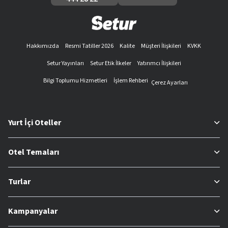
Hakkımızda
Resmi Tatiller 2026
Kalite
Müşteri İlişkileri
KVKK
Setur Yayınları
Setur Etik İlkeler
Yatırımcı İlişkileri
Bilgi Toplumu Hizmetleri
İşlem Rehberi
Çerez Ayarları
Yurt İçi Oteller
Otel Temaları
Turlar
Kampanyalar