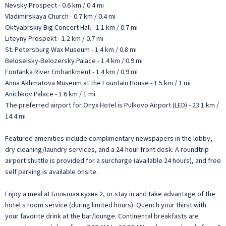
Nevsky Prospect - 0.6 km / 0.4 mi
Vladimirskaya Church - 0.7 km / 0.4 mi
Oktyabrskiy Big Concert Hall - 1.1 km / 0.7 mi
Liteyny Prospekt - 1.2 km / 0.7 mi
St. Petersburg Wax Museum - 1.4 km / 0.8 mi
Beloselsky-Belozersky Palace - 1.4 km / 0.9 mi
Fontanka River Embankment - 1.4 km / 0.9 mi
Anna Akhmatova Museum at the Fountain House - 1.5 km / 1 mi
Anichkov Palace - 1.6 km / 1 mi
The preferred airport for Onyx Hotel is Pulkovo Airport (LED) - 23.1 km /
14.4 mi
Featured amenities include complimentary newspapers in the lobby,
dry cleaning/laundry services, and a 24-hour front desk. A roundtrip
airport shuttle is provided for a surcharge (available 24 hours), and free
self parking is available onsite.
Enjoy a meal at Большая кухня 2, or stay in and take advantage of the
hotel s room service (during limited hours). Quench your thirst with
your favorite drink at the bar/lounge. Continental breakfasts are