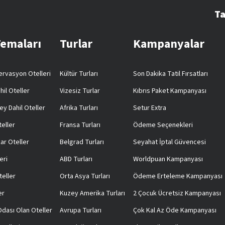
Ta
Temaları
Turlar
Kampanyalar
rvasyon Otelleri
Kültür Turları
Son Dakika Tatil Fırsatları
hil Oteller
Vizesiz Turlar
Kıbrıs Paket Kampanyası
ey Dahil Oteller
Afrika Turları
Setur Extra
teller
Fransa Turları
Ödeme Seçenekleri
ar Oteller
Belgrad Turları
Seyahat İptal Güvencesi
eri
ABD Turları
Worldpuan Kampanyası
teller
Orta Asya Turları
Ödeme Erteleme Kampanyası
er
Kuzey Amerika Turları
2 Çocuk Ücretsiz Kampanyası
 Odası Olan Oteller
Avrupa Turları
Çok Kal Az Öde Kampanyası