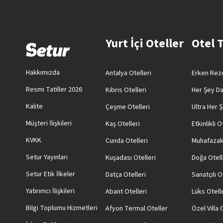
Yurt İçi Oteller
Otel 
Hakkımızda
Antalya Otelleri
Erken Reze
Resmi Tatiller 2026
Kıbrıs Otelleri
Her Şey Da
Kalite
Çeşme Otelleri
Ultra Her Ş
Müşteri İlişkileri
Kaş Otelleri
Etkinlikli O
KVKK
Cunda Otelleri
Muhafazak
Setur Yayınları
Kuşadası Otelleri
Doğa Otell
Setur Etik İlkeler
Datça Otelleri
Sanatçılı O
Yatırımcı İlişkileri
Abant Otelleri
Lüks Otell
Bilgi Toplumu Hizmetleri
Afyon Termal Oteller
Özel Villa