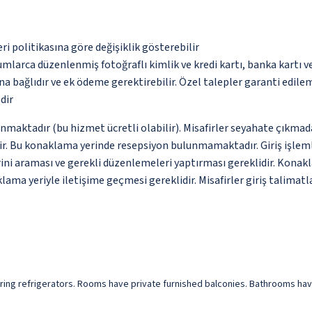
eri politikasına göre değişiklik gösterebilir
umlarca düzenlenmiş fotoğraflı kimlik ve kredi kartı, banka kartı v
na bağlıdır ve ek ödeme gerektirebilir. Özel talepler garanti edile
dir
unmaktadır (bu hizmet ücretli olabilir). Misafirler seyahate çıkmad
dir. Bu konaklama yerinde resepsiyon bulunmamaktadır. Giriş işlemle
ini araması ve gerekli düzenlemeleri yaptırması gereklidir. Konakl
ma yeriyle iletişime geçmesi gereklidir. Misafirler giriş talimatla
uring refrigerators. Rooms have private furnished balconies. Bathrooms ha