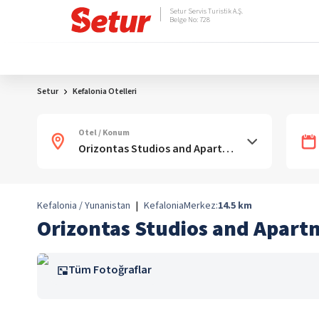
Setur Servis Turistik A.Ş.
Belge No: 728
Setur
Kefalonia Otelleri
Otel / Konum
Kefalonia / Yunanistan
|
Kefalonia
Merkez:
14.5
km
Orizontas Studios and Apart
Tüm Fotoğraflar