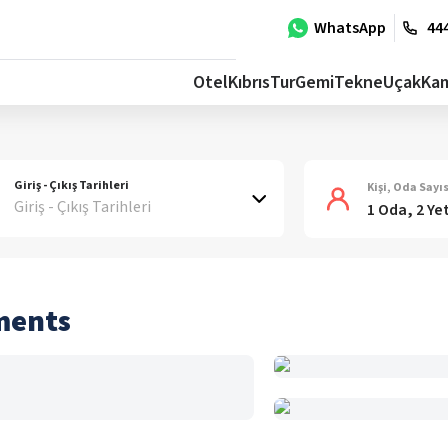
WhatsApp
444
Otel
Kıbrıs
Tur
Gemi
Tekne
Uçak
Ka
Giriş - Çıkış Tarihleri
Kişi, Oda Sayıs
Giriş - Çıkış Tarihleri
1 Oda, 2 Ye
ments