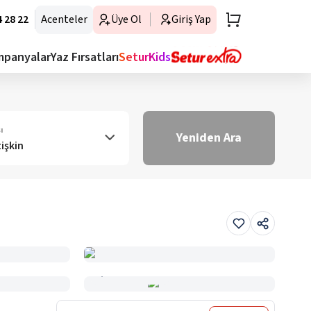
 28 22
Acenteler
Üye Ol
Giriş Yap
mpanyalar
Yaz Fırsatları
SeturKids
ı
Yeniden Ara
tişkin
Haritada Gör