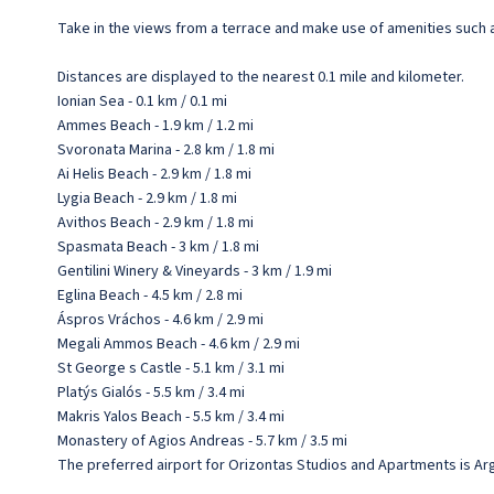
Take in the views from a terrace and make use of amenities such a
Distances are displayed to the nearest 0.1 mile and kilometer.
Ionian Sea - 0.1 km / 0.1 mi
Ammes Beach - 1.9 km / 1.2 mi
Svoronata Marina - 2.8 km / 1.8 mi
Ai Helis Beach - 2.9 km / 1.8 mi
Lygia Beach - 2.9 km / 1.8 mi
Avithos Beach - 2.9 km / 1.8 mi
Spasmata Beach - 3 km / 1.8 mi
Gentilini Winery & Vineyards - 3 km / 1.9 mi
Eglina Beach - 4.5 km / 2.8 mi
Áspros Vráchos - 4.6 km / 2.9 mi
Megali Ammos Beach - 4.6 km / 2.9 mi
St George s Castle - 5.1 km / 3.1 mi
Platýs Gialós - 5.5 km / 3.4 mi
Makris Yalos Beach - 5.5 km / 3.4 mi
Monastery of Agios Andreas - 5.7 km / 3.5 mi
The preferred airport for Orizontas Studios and Apartments is Argost