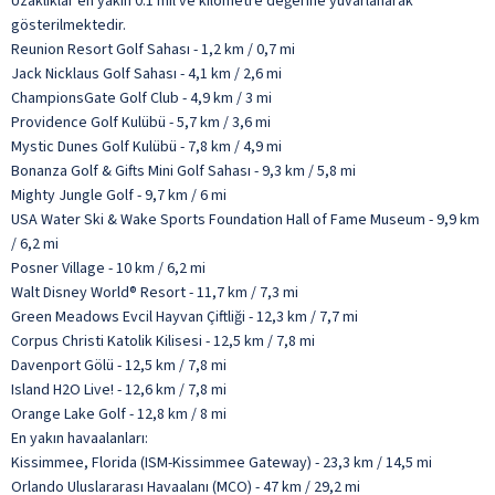
Uzaklıklar en yakın 0.1 mil ve kilometre değerine yuvarlanarak
gösterilmektedir.
Reunion Resort Golf Sahası - 1,2 km / 0,7 mi
Jack Nicklaus Golf Sahası - 4,1 km / 2,6 mi
ChampionsGate Golf Club - 4,9 km / 3 mi
Providence Golf Kulübü - 5,7 km / 3,6 mi
Mystic Dunes Golf Kulübü - 7,8 km / 4,9 mi
Bonanza Golf & Gifts Mini Golf Sahası - 9,3 km / 5,8 mi
Mighty Jungle Golf - 9,7 km / 6 mi
USA Water Ski & Wake Sports Foundation Hall of Fame Museum - 9,9 km
/ 6,2 mi
Posner Village - 10 km / 6,2 mi
Walt Disney World® Resort - 11,7 km / 7,3 mi
Green Meadows Evcil Hayvan Çiftliği - 12,3 km / 7,7 mi
Corpus Christi Katolik Kilisesi - 12,5 km / 7,8 mi
Davenport Gölü - 12,5 km / 7,8 mi
Island H2O Live! - 12,6 km / 7,8 mi
Orange Lake Golf - 12,8 km / 8 mi
En yakın havaalanları:
Kissimmee, Florida (ISM-Kissimmee Gateway) - 23,3 km / 14,5 mi
Orlando Uluslararası Havaalanı (MCO) - 47 km / 29,2 mi