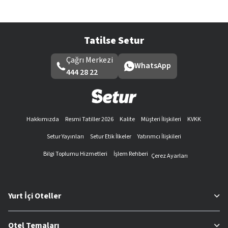
Tatilse Setur
Çağrı Merkezi
WhatsApp
444 28 22
Hakkımızda
Resmi Tatiller 2026
Kalite
Müşteri İlişkileri
KVKK
Setur Yayınları
Setur Etik İlkeler
Yatırımcı İlişkileri
Bilgi Toplumu Hizmetleri
İşlem Rehberi
Çerez Ayarları
Yurt İçi Oteller
Otel Temaları