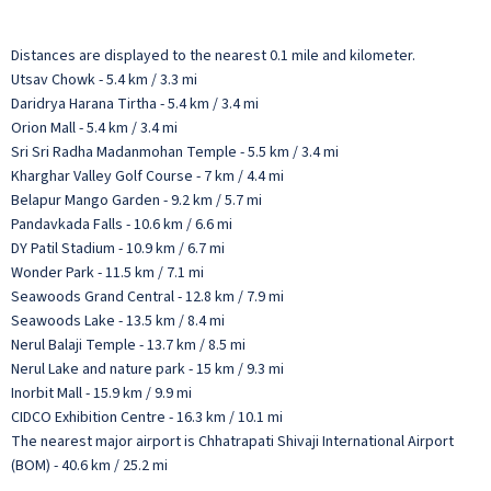
Distances are displayed to the nearest 0.1 mile and kilometer.
Utsav Chowk - 5.4 km / 3.3 mi
Daridrya Harana Tirtha - 5.4 km / 3.4 mi
Orion Mall - 5.4 km / 3.4 mi
Sri Sri Radha Madanmohan Temple - 5.5 km / 3.4 mi
Kharghar Valley Golf Course - 7 km / 4.4 mi
Belapur Mango Garden - 9.2 km / 5.7 mi
Pandavkada Falls - 10.6 km / 6.6 mi
DY Patil Stadium - 10.9 km / 6.7 mi
Wonder Park - 11.5 km / 7.1 mi
Seawoods Grand Central - 12.8 km / 7.9 mi
Seawoods Lake - 13.5 km / 8.4 mi
Nerul Balaji Temple - 13.7 km / 8.5 mi
Nerul Lake and nature park - 15 km / 9.3 mi
Inorbit Mall - 15.9 km / 9.9 mi
CIDCO Exhibition Centre - 16.3 km / 10.1 mi
The nearest major airport is Chhatrapati Shivaji International Airport
(BOM) - 40.6 km / 25.2 mi