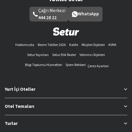
Çağrı Merkezi
WhatsApp
444 28 22
Hakkımızda
Resmi Tatiller 2026
Kalite
Müşteri İlişkileri
KVKK
Setur Yayınları
Setur Etik İlkeler
Yatırımcı İlişkileri
Bilgi Toplumu Hizmetleri
İşlem Rehberi
Çerez Ayarları
Yurt İçi Oteller
Otel Temaları
Turlar