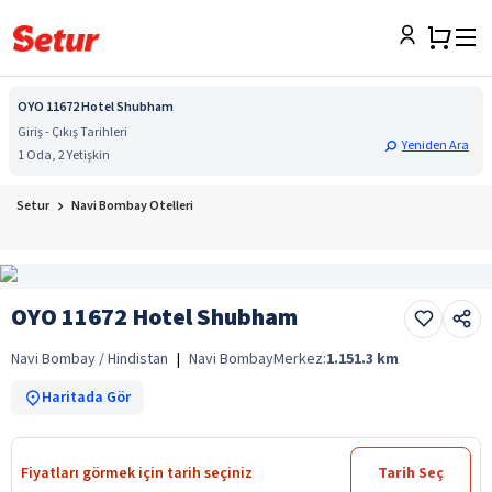
OYO 11672 Hotel Shubham
Giriş - Çıkış Tarihleri
Yeniden Ara
1 Oda, 2 Yetişkin
Setur
Navi Bombay Otelleri
OYO 11672 Hotel Shubham
Navi Bombay / Hindistan
|
Navi Bombay
Merkez:
1.151.3
km
Haritada Gör
Fiyatları görmek için tarih seçiniz
Tarih Seç