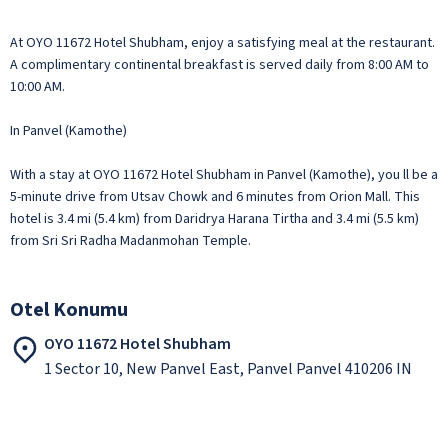
At OYO 11672 Hotel Shubham, enjoy a satisfying meal at the restaurant.
A complimentary continental breakfast is served daily from 8:00 AM to
10:00 AM.
In Panvel (Kamothe)
With a stay at OYO 11672 Hotel Shubham in Panvel (Kamothe), you ll be a
5-minute drive from Utsav Chowk and 6 minutes from Orion Mall. This
hotel is 3.4 mi (5.4 km) from Daridrya Harana Tirtha and 3.4 mi (5.5 km)
from Sri Sri Radha Madanmohan Temple.
Otel Konumu
OYO 11672 Hotel Shubham
1 Sector 10, New Panvel East, Panvel Panvel 410206 IN