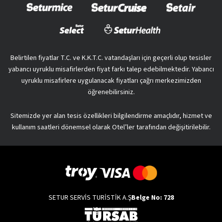
Belirtilen fiyatlar T.C. ve K.K.T.C. vatandaşları için geçerli olup tesisler
yabancı uyruklu misafirlerden fiyat farkı talep edebilmektedir. Yabancı
uyruklu misafirlere uygulanacak fiyatları çağrı merkezimizden
öğrenebilirsiniz.
Sitemizde yer alan tesis özellikleri bilgilendirme amaçlıdır, hizmet ve
kullanım saatleri dönemsel olarak Otel’ler tarafından değişitirilebilir.
SETUR SERVİS TURİSTİK A.Ş
Belge No: 728