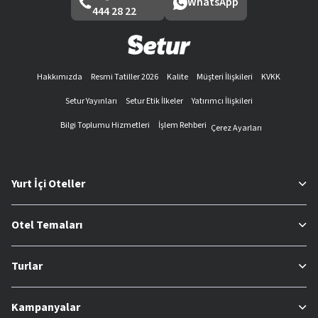
WhatsApp
444 28 22
Hakkımızda
Resmi Tatiller 2026
Kalite
Müşteri İlişkileri
KVKK
Setur Yayınları
Setur Etik İlkeler
Yatırımcı İlişkileri
Bilgi Toplumu Hizmetleri
İşlem Rehberi
Çerez Ayarları
Yurt İçi Oteller
Otel Temaları
Turlar
Kampanyalar