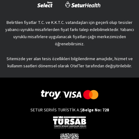
Belirtilen fiyatlar T.C. ve K.K.T.C. vatandaşları için geçerli olup tesisler
yabancı uyruklu misafirlerden fiyat farkı talep edebilmektedir. Yabancı
uyruklu misafirlere uygulanacak fiyatları çağrı merkezimizden
öğrenebilirsiniz.
Sitemizde yer alan tesis özellikleri bilgilendirme amaçlıdır, hizmet ve
kullanım saatleri dönemsel olarak Otel’ler tarafından değişitirilebilir.
SETUR SERVİS TURİSTİK A.Ş
Belge No: 728