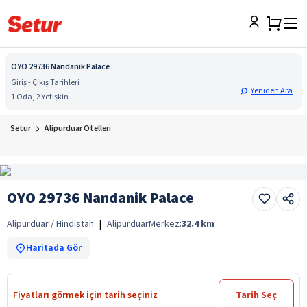
OYO 29736 Nandanik Palace
Giriş - Çıkış Tarihleri
Yeniden Ara
1 Oda, 2 Yetişkin
Setur
Alipurduar Otelleri
OYO 29736 Nandanik Palace
Alipurduar / Hindistan
|
Alipurduar
Merkez:
32.4
km
Haritada Gör
Fiyatları görmek için tarih seçiniz
Tarih Seç