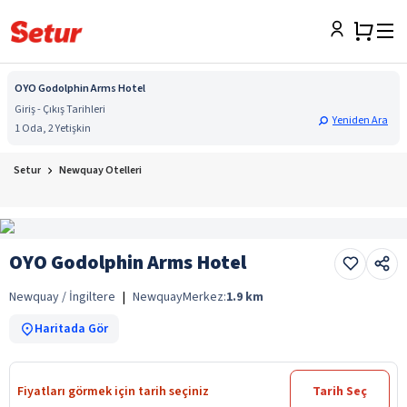
OYO Godolphin Arms Hotel
Giriş - Çıkış Tarihleri
Yeniden Ara
1 Oda, 2 Yetişkin
Setur
Newquay Otelleri
OYO Godolphin Arms Hotel
Newquay / İngiltere
|
Newquay
Merkez:
1.9
km
Haritada Gör
Fiyatları görmek için tarih seçiniz
Tarih Seç