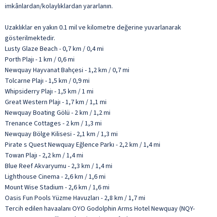
imkânlardan/kolaylıklardan yararlanın.
Uzaklıklar en yakın 0.1 mil ve kilometre değerine yuvarlanarak
gösterilmektedir.
Lusty Glaze Beach - 0,7 km / 0,4 mi
Porth Plajı - 1 km / 0,6 mi
Newquay Hayvanat Bahçesi - 1,2 km / 0,7 mi
Tolcarne Plajı - 1,5 km / 0,9 mi
Whipsiderry Plajı - 1,5 km / 1 mi
Great Western Plajı - 1,7 km / 1,1 mi
Newquay Boating Gölü - 2 km / 1,2 mi
Trenance Cottages - 2 km / 1,3 mi
Newquay Bölge Kilisesi - 2,1 km / 1,3 mi
Pirate s Quest Newquay Eğlence Parkı - 2,2 km / 1,4 mi
Towan Plajı - 2,2 km / 1,4 mi
Blue Reef Akvaryumu - 2,3 km / 1,4 mi
Lighthouse Cinema - 2,6 km / 1,6 mi
Mount Wise Stadium - 2,6 km / 1,6 mi
Oasis Fun Pools Yüzme Havuzları - 2,8 km / 1,7 mi
Tercih edilen havaalanı OYO Godolphin Arms Hotel Newquay (NQY-