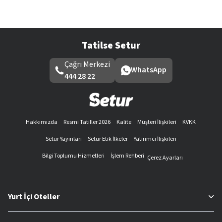
Tatilse Setur
Çağrı Merkezi
WhatsApp
444 28 22
Hakkımızda
Resmi Tatiller 2026
Kalite
Müşteri İlişkileri
KVKK
Setur Yayınları
Setur Etik İlkeler
Yatırımcı İlişkileri
Bilgi Toplumu Hizmetleri
İşlem Rehberi
Çerez Ayarları
Yurt İçi Oteller