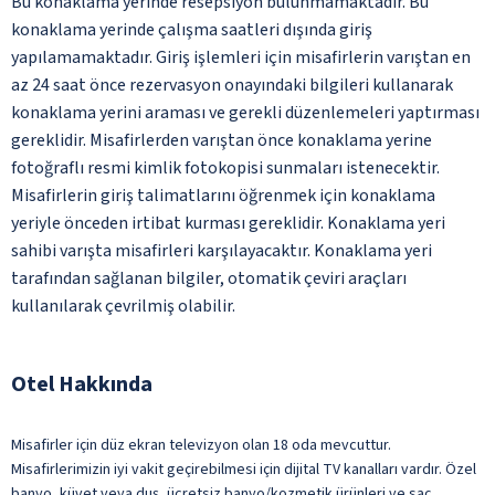
Bu konaklama yerinde resepsiyon bulunmamaktadır. Bu
konaklama yerinde çalışma saatleri dışında giriş
yapılamamaktadır. Giriş işlemleri için misafirlerin varıştan en
az 24 saat önce rezervasyon onayındaki bilgileri kullanarak
konaklama yerini araması ve gerekli düzenlemeleri yaptırması
gereklidir. Misafirlerden varıştan önce konaklama yerine
fotoğraflı resmi kimlik fotokopisi sunmaları istenecektir.
Misafirlerin giriş talimatlarını öğrenmek için konaklama
yeriyle önceden irtibat kurması gereklidir. Konaklama yeri
sahibi varışta misafirleri karşılayacaktır. Konaklama yeri
tarafından sağlanan bilgiler, otomatik çeviri araçları
kullanılarak çevrilmiş olabilir.
Otel Hakkında
Misafirler için düz ekran televizyon olan 18 oda mevcuttur.
Misafirlerimizin iyi vakit geçirebilmesi için dijital TV kanalları vardır. Özel
banyo, küvet veya duş, ücretsiz banyo/kozmetik ürünleri ve saç