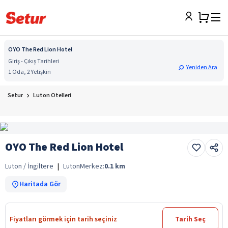
OYO The Red Lion Hotel
Giriş - Çıkış Tarihleri
Yeniden Ara
1 Oda, 2 Yetişkin
Setur
Luton Otelleri
OYO The Red Lion Hotel
Luton / İngiltere
|
Luton
Merkez:
0.1
km
Haritada Gör
Fiyatları görmek için tarih seçiniz
Tarih Seç