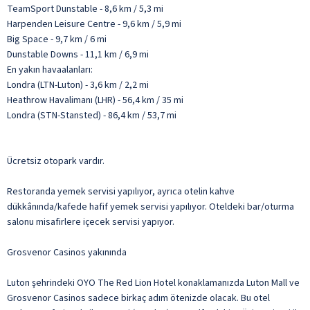
TeamSport Dunstable - 8,6 km / 5,3 mi
Harpenden Leisure Centre - 9,6 km / 5,9 mi
Big Space - 9,7 km / 6 mi
Dunstable Downs - 11,1 km / 6,9 mi
En yakın havaalanları:
Londra (LTN-Luton) - 3,6 km / 2,2 mi
Heathrow Havalimanı (LHR) - 56,4 km / 35 mi
Londra (STN-Stansted) - 86,4 km / 53,7 mi
Ücretsiz otopark vardır.
Restoranda yemek servisi yapılıyor, ayrıca otelin kahve
dükkânında/kafede hafif yemek servisi yapılıyor. Oteldeki bar/oturma
salonu misafirlere içecek servisi yapıyor.
Grosvenor Casinos yakınında
Luton şehrindeki OYO The Red Lion Hotel konaklamanızda Luton Mall ve
Grosvenor Casinos sadece birkaç adım ötenizde olacak. Bu otel