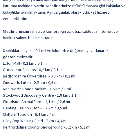
kurutma makinesi vardır. Misafirlerimize ütü/ütü masası gibi imkânlar ve
kolaylıklar sunulmaktadır. Ayrıca günlük olarak oda/kat hizmeti
verilmektedir.
Misafirlerimizin rahatı ve konforu için ücretsiz kablosuz İnternet ve
banket salonu bulunmaktadır.
Uzaklıklar en yakın 0.1 mil ve kilometre değerine yuvarlanarak
gösterilmektedir.
Luton Mall - 0,2 km / 0,1 mi
Grosvenor Casinos - 0,2 km / 0,1 mi
Bedfordshire Üniversitesi - 0,3 km / 0,2 mi
Cineworld Luton - 0,5 km / 0,3 mi
Kenilworth Road Stadium - 1,6 km / 1 mi
Stockwood Discovery Centre - 1,8 km / 1,1 mi
Woodside Animal Farm - 4,1 km / 2,6 mi
Genting Casino Luton - 5,7 km / 3,5 mi
Chiltern Tepeleri - 6,4 km / 4 mi
Lilley Dog Walking Field - 7 km / 4,4 mi
Hertfordshire County Showground - 8,2 km / 5,1 mi