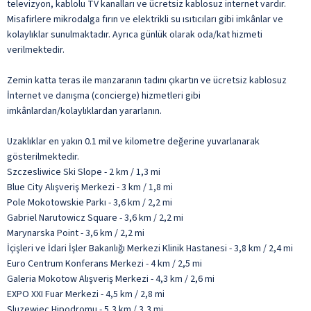
televizyon, kablolu TV kanalları ve ücretsiz kablosuz internet vardır.
Misafirlere mikrodalga fırın ve elektrikli su ısıtıcıları gibi imkânlar ve
kolaylıklar sunulmaktadır. Ayrıca günlük olarak oda/kat hizmeti
verilmektedir.
Zemin katta teras ile manzaranın tadını çıkartın ve ücretsiz kablosuz
İnternet ve danışma (concierge) hizmetleri gibi
imkânlardan/kolaylıklardan yararlanın.
Uzaklıklar en yakın 0.1 mil ve kilometre değerine yuvarlanarak
gösterilmektedir.
Szczesliwice Ski Slope - 2 km / 1,3 mi
Blue City Alışveriş Merkezi - 3 km / 1,8 mi
Pole Mokotowskie Parkı - 3,6 km / 2,2 mi
Gabriel Narutowicz Square - 3,6 km / 2,2 mi
Marynarska Point - 3,6 km / 2,2 mi
İçişleri ve İdari İşler Bakanlığı Merkezi Klinik Hastanesi - 3,8 km / 2,4 mi
Euro Centrum Konferans Merkezi - 4 km / 2,5 mi
Galeria Mokotow Alışveriş Merkezi - 4,3 km / 2,6 mi
EXPO XXI Fuar Merkezi - 4,5 km / 2,8 mi
Sluzewiec Hipodromu - 5,3 km / 3,3 mi