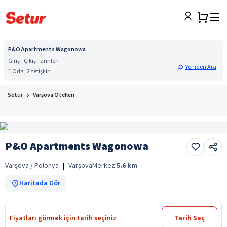
P&O Apartments Wagonowa
Giriş - Çıkış Tarihleri
Yeniden Ara
1 Oda, 2 Yetişkin
Setur
Varşova Otelleri
P&O Apartments Wagonowa
Varşova / Polonya
|
Varşova
Merkez:
5.6
km
Haritada Gör
Fiyatları görmek için tarih seçiniz
Tarih Seç