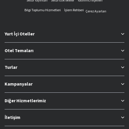
Setur Yayınları
Setur Etik İlkeler
Yatırımcı İlişkileri
Bilgi Toplumu Hizmetleri
İşlem Rehberi
Çerez Ayarları
Yurt İçi Oteller
Otel Temaları
Turlar
Kampanyalar
Diğer Hizmetlerimiz
İletişim