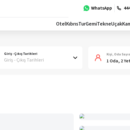
WhatsApp
444
Otel
Kıbrıs
Tur
Gemi
Tekne
Uçak
Ka
Giriş - Çıkış Tarihleri
Kişi, Oda Sayıs
Giriş - Çıkış Tarihleri
1 Oda, 2 Ye