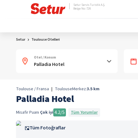
Setur Servis Turistik A.Ş.
Belge No: 728
Setur
Toulouse Otelleri
Otel / Konum
Toulouse / Fransa
|
Toulouse
Merkez:
3.5
km
Palladia Hotel
4.2
/5
Misafir Puanı
Çok iyi
Tüm Yorumlar
Tüm Fotoğraflar