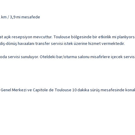
,2 km / 3,9 mi mesafede
saat açık resepsiyon mevcuttur. Toulouse bölgesinde bir etkinlik mi planlıyo
gidiş-dönüş havaalanı transfer servisi istek üzerine hizmet vermektedir.
oda servisi sunuluyor. Oteldeki bar/oturma salonu misafirlere içecek servisi y
i Genel Merkezi ve Capitole de Toulouse 10 dakika sürüş mesafesinde konaklam