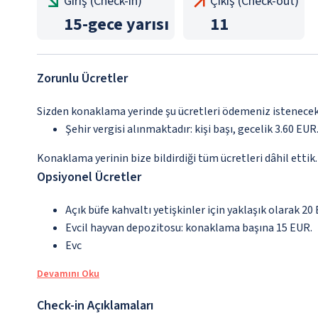
Giriş (Check-in)
Çıkış (Check-out)
15
-
gece yarısı
11
Zorunlu Ücretler
Sizden konaklama yerinde şu ücretleri ödemeniz istenecektir
Şehir vergisi alınmaktadır: kişi başı, gecelik 3.60 EUR.
Konaklama yerinin bize bildirdiği tüm ücretleri dâhil ettik.
Opsiyonel Ücretler
Açık büfe kahvaltı yetişkinler için yaklaşık olarak 20
Evcil hayvan depozitosu: konaklama başına 15 EUR.
Evc
Devamını Oku
Check-in Açıklamaları