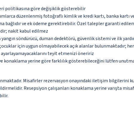
eri politikasına göre değişiklik gösterebilir
umlarca düzenlenmiş fotoğraflı kimlik ve kredi kartı, banka kartı v
na bağlıdır ve ek ödeme gerektirebilir. Özel talepler garanti edile
dir; nakit kabul edilmez
a yangın söndürücü, duman dedektörü, güvenlik sistemi ve ilk yard
çocuklar için uygun olmayabilecek açık alanlar bulunmaktadır; he
p ayarlayamayacaklarını teyit etmenizi öneririz
 ve konaklama yerine göre farklılık gösterebileceğini lütfen unutm
unmaktadır. Misafirler rezervasyon onayındaki iletişim bilgilerini 
ildirmelidir. Resepsiyon çalışanları konaklama yerine varışta misa
ilir.