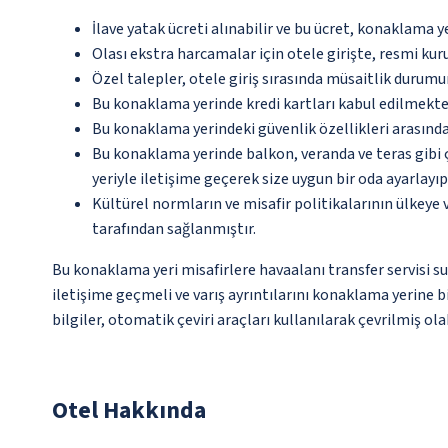
İlave yatak ücreti alınabilir ve bu ücret, konaklama y
Olası ekstra harcamalar için otele girişte, resmi kur
Özel talepler, otele giriş sırasında müsaitlik durumu
Bu konaklama yerinde kredi kartları kabul edilmekte
Bu konaklama yerindeki güvenlik özellikleri arasınd
Bu konaklama yerinde balkon, veranda ve teras gibi 
yeriyle iletişime geçerek size uygun bir oda ayarlayı
Kültürel normların ve misafir politikalarının ülkeye
tarafından sağlanmıştır.
Bu konaklama yeri misafirlere havaalanı transfer servisi s
iletişime geçmeli ve varış ayrıntılarını konaklama yerine b
bilgiler, otomatik çeviri araçları kullanılarak çevrilmiş olab
Otel Hakkında