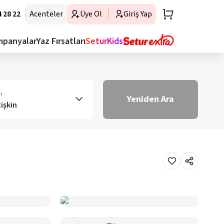
 28 22
Acenteler
Üye Ol
Giriş Yap
mpanyalar
Yaz Fırsatları
SeturKids
ı
Yeniden Ara
tişkin
Haritada Gör