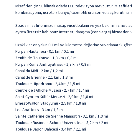
Misafirler için 90 klimalı odada LCD televizyon mevcuttur. Misafirler
kombinasyonu, ücretsiz banyo/kozmetik ürünleri ve saç kurutma maki
Spada misafirlerimize masaj, vücut bakımı ve yüz bakımı hizmeti su
ayrıca ücretsiz kablosuz İnternet, danışma (concierge) hizmetleri 
Uzaklıklar en yakın 0.1 mil ve kilometre değerine yuvarlanarak göst
Purpan Hastanesi - 0,1 km / 0,1 mi
Zenith de Toulouse - 1,3 km / 0,8 mi
Purpan Roma Amfitiyatrosu - 1,3 km / 0,8 mi
Canal du Midi - 2 km / 1,2 mi
Canal de Brienne - 2,1 km / 1,3 mi
Toulouse Hipodromu - 2,4 km / 1,5 mi
Centre de l Affiche Müzesi - 2,7 km / 1,7 mi
Saint-Cyprien Kültür Merkezi - 2,9 km / 1,8 mi
Ernest-Wallon Stadyumu - 2,9 km / 1,8 mi
Les Abattoirs - 3 km / 1,8 mi
Sainte Catherine de Sienne Manastırı - 3,1 km / 1,9 mi
Toulouse Business School Üniversitesi - 3,2 km / 2 mi
Toulouse Japon Bahçesi - 3,4 km / 2,1 mi