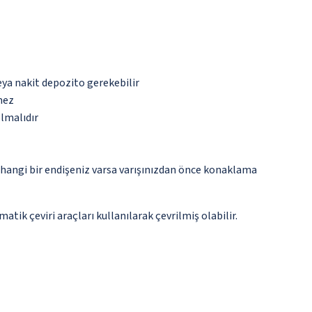
eya nakit depozito gerekebilir
mez
olmalıdır
rhangi bir endişeniz varsa varışınızdan önce konaklama
tik çeviri araçları kullanılarak çevrilmiş olabilir.