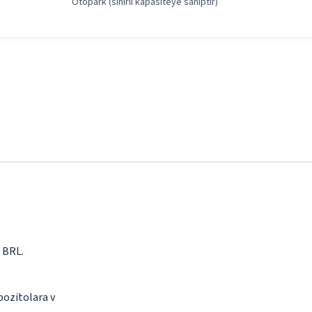
Otopark (sınırlı kapasiteye sahiptir)
0 BRL.
epozitolara v