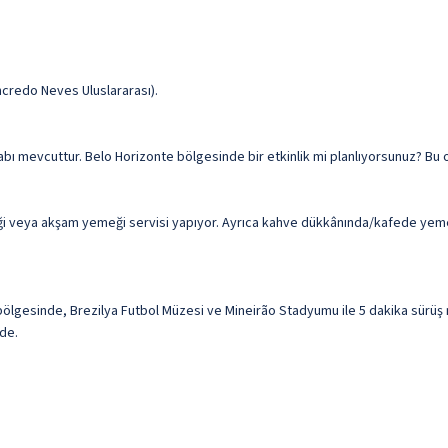
ncredo Neves Uluslararası).
dolabı mevcuttur. Belo Horizonte bölgesinde bir etkinlik mi planlıyorsunuz? Bu
i veya akşam yemeği servisi yapıyor. Ayrıca kahve dükkânında/kafede yemek 
gesinde, Brezilya Futbol Müzesi ve Mineirão Stadyumu ile 5 dakika sürüş mes
ede.