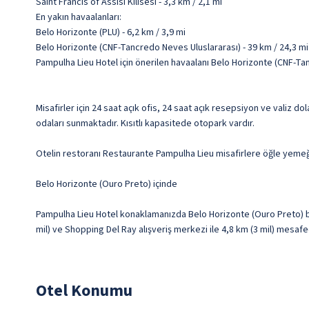
Saint Francis of Assisi Kilisesi - 3,3 km / 2,1 mi
En yakın havaalanları:
Belo Horizonte (PLU) - 6,2 km / 3,9 mi
Belo Horizonte (CNF-Tancredo Neves Uluslararası) - 39 km / 24,3 mi
Pampulha Lieu Hotel için önerilen havaalanı Belo Horizonte (CNF-Ta
Misafirler için 24 saat açık ofis, 24 saat açık resepsiyon ve valiz 
odaları sunmaktadır. Kısıtlı kapasitede otopark vardır.
Otelin restoranı Restaurante Pampulha Lieu misafirlere öğle yemeğ
Belo Horizonte (Ouro Preto) içinde
Pampulha Lieu Hotel konaklamanızda Belo Horizonte (Ouro Preto) böl
mil) ve Shopping Del Ray alışveriş merkezi ile 4,8 km (3 mil) mesaf
Otel Konumu