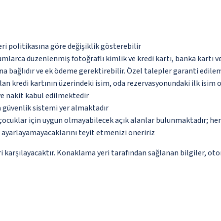
eri politikasına göre değişiklik gösterebilir
umlarca düzenlenmiş fotoğraflı kimlik ve kredi kartı, banka kartı v
na bağlıdır ve ek ödeme gerektirebilir. Özel talepler garanti edile
an kredi kartının üzerindeki isim, oda rezervasyonundaki ilk isim 
ve nakit kabul edilmektedir
a güvenlik sistemi yer almaktadır
çocuklar için uygun olmayabilecek açık alanlar bulunmaktadır; he
p ayarlayamayacaklarını teyit etmenizi öneririz
 karşılayacaktır. Konaklama yeri tarafından sağlanan bilgiler, otoma