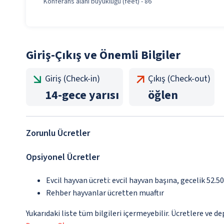
Konferans alanı büyüklüğü (feet) - 86
Giriş-Çıkış ve Önemli Bilgiler
Giriş (Check-in)
Çıkış (Check-out)
14
-
gece yarısı
öğlen
Zorunlu Ücretler
Opsiyonel Ücretler
Evcil hayvan ücreti: evcil hayvan başına, gecelik 52.5
Rehber hayvanlar ücretten muaftır
Yukarıdaki liste tüm bilgileri içermeyebilir. Ücretlere ve d