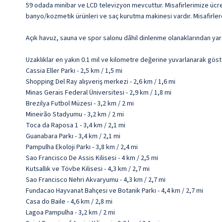
59 odada minibar ve LCD televizyon mevcuttur. Misafirlerimize ücrets
banyo/kozmetik ürünleri ve saç kurutma makinesi vardır. Misafirler
Açık havuz, sauna ve spor salonu dâhil dinlenme olanaklarından ya
Uzaklıklar en yakın 0.1 mil ve kilometre değerine yuvarlanarak göst
Cassia Eller Parkı - 2,5 km / 1,5 mi
Shopping Del Ray alışveriş merkezi - 2,6 km / 1,6 mi
Minas Gerais Federal Üniversitesi - 2,9 km / 1,8 mi
Brezilya Futbol Müzesi - 3,2 km / 2 mi
Mineirão Stadyumu - 3,2 km / 2 mi
Toca da Raposa 1 - 3,4 km / 2,1 mi
Guanabara Parkı - 3,4 km / 2,1 mi
Pampulha Ekoloji Parkı - 3,8 km / 2,4 mi
Sao Francisco De Assis Kilisesi - 4 km / 2,5 mi
Kutsallık ve Tövbe Kilisesi - 4,3 km / 2,7 mi
Sao Francisco Nehri Akvaryumu - 4,3 km / 2,7 mi
Fundacao Hayvanat Bahçesi ve Botanik Parkı - 4,4 km / 2,7 mi
Casa do Baile - 4,6 km / 2,8 mi
Lagoa Pampulha - 3,2 km / 2 mi