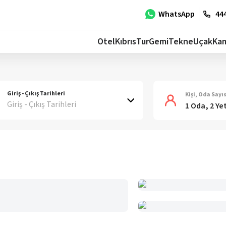
WhatsApp
444
Otel
Kıbrıs
Tur
Gemi
Tekne
Uçak
Ka
Giriş - Çıkış Tarihleri
Kişi, Oda Sayıs
Giriş - Çıkış Tarihleri
1 Oda, 2 Ye