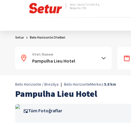
Setur Servis Turistik A.Ş.
Belge No: 728
Setur
Belo Horizonte Otelleri
Otel / Konum
Belo Horizonte / Brezilya
|
Belo Horizonte
Merkez:
5.8
km
Pampulha Lieu Hotel
Tüm Fotoğraflar