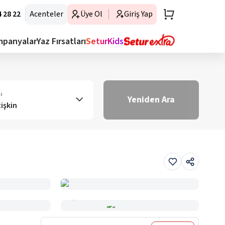
 28 22
Acenteler
Üye Ol
Giriş Yap
mpanyalar
Yaz Fırsatları
SeturKids
ı
Yeniden Ara
tişkin
Haritada Gör