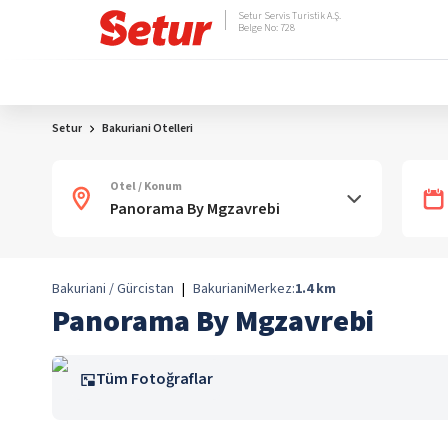
Setur Servis Turistik A.Ş.
Belge No: 728
Setur
Bakuriani Otelleri
Otel / Konum
Bakuriani / Gürcistan
|
Bakuriani
Merkez:
1.4
km
Panorama By Mgzavrebi
Tüm Fotoğraflar