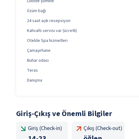
Lobide şömine
Üzüm bağı
24 saat açık resepsiyon
Kahvaltı servisi var (ücretli)
Otelde Spa hizmetleri
Çamaşırhane
Buhar odası
Teras
Danışma
Giriş-Çıkış ve Önemli Bilgiler
Giriş (Check-in)
Çıkış (Check-out)
14
-
23
öğlen