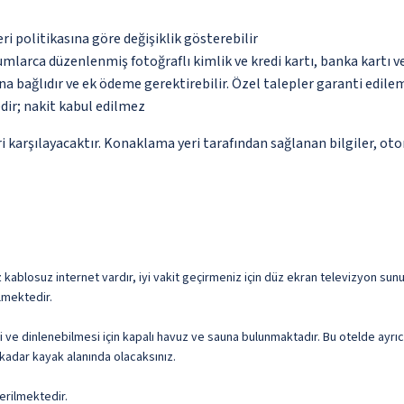
eri politikasına göre değişiklik gösterebilir
umlarca düzenlenmiş fotoğraflı kimlik ve kredi kartı, banka kartı v
na bağlıdır ve ek ödeme gerektirebilir. Özel talepler garanti edile
dir; nakit kabul edilmez
 karşılayacaktır. Konaklama yeri tarafından sağlanan bilgiler, otoma
kablosuz internet vardır, iyi vakit geçirmeniz için düz ekran televizyon sunu
lmektedir.
mesi ve dinlenebilmesi için kapalı havuz ve sauna bulunmaktadır. Bu otelde ay
kadar kayak alanında olacaksınız.
erilmektedir.