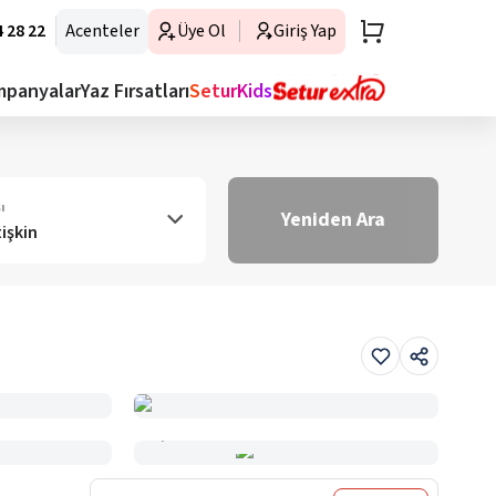
 28 22
Acenteler
Üye Ol
Giriş Yap
mpanyalar
Yaz Fırsatları
SeturKids
ı
Yeniden Ara
tişkin
Haritada Gör