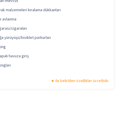
ları mevcut
yak malzemeleri kiralama dükkanları
de avlanma
arası/ızgaraları
a yürüyüşü/bisiklet parkurları
ting
apalı havuza giriş
ongları
ile belirtilen özellikler ücretlidir.