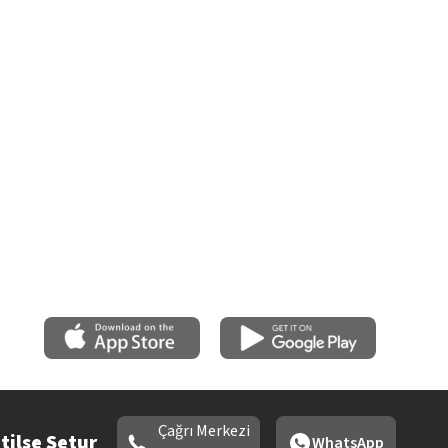
Çağrı Merkezi
tilse Setur
WhatsApp