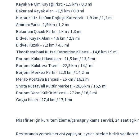
Kayak ve Çim Kayağı Pisti - 1,5 km / 0,9 mi
Bakuriani Kayak Alanı - 1,5 km / 0,9 mi
Kurtarıcı Hz. İsa’nın Doğuşu Katedrali - 1,9 km / 1,2 mi
Amirani Parkı - 1,9 km / 1,2 mi
Bakuriani Çocuk Parkı - 2 km / 1,3 mi
Didveli Kayak Alanı - 4,6 km / 2,8 mi
Didveli Kızak - 7,2 km / 4,5 mi
Timothesubani Kutsal Dormition Kilisesi - 14,6 km / 9 mi
Borjomi Kükürt Havuzları - 21,5 km / 13,3 mi
Borjomi Kulübesi Tsemi - 22,8 km / 14,1 mi
Borjomi Merkez Parkı - 22,9 km / 14,2 mi
Merab Kostava Bahçesi - 26 km / 16,2 mi
Shota Rustaveli Kültür Merkezi - 26,6 km / 16,5 mi
Borjomi Yerel Kültür Müzesi - 27 km / 16,8 mi
Gogia Hisarı - 27,4 km / 17,1 mi
Misafirler için kuru temizleme/çamaşır yıkama servisi, 24 saat açık
Restoranda yemek servisi yapılıyor, ayrıca otelde belirli saatlerde 