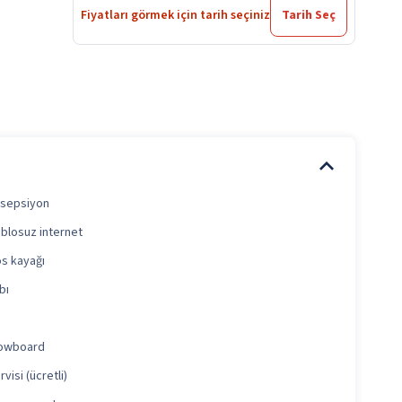
Fiyatları görmek için tarih seçiniz
Tarih Seç
esepsiyon
ablosuz internet
os kayağı
bı
nowboard
rvisi (ücretli)