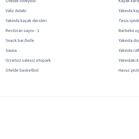
Otelde voleybol
Kayak kart
Valiz dolabı
Yakında ka
Yakında kayak dersleri
Tesis için
Restoran sayısı - 1
Barbekü ızg
Snack bar/büfe
Yakında doğ
Sauna
Yakında raf
Ücretsiz valesiz otopark
Yakındaki k
Otelde basketbol
Havuz şezl