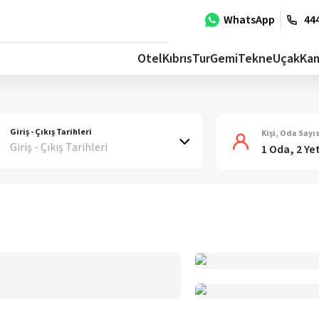
WhatsApp
444
Otel
Kıbrıs
Tur
Gemi
Tekne
Uçak
Ka
Giriş - Çıkış Tarihleri
Kişi, Oda Sayıs
Giriş - Çıkış Tarihleri
1 Oda, 2 Ye