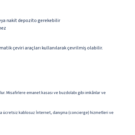
eya nakit depozito gerekebilir
mez
tik çeviri araçları kullanılarak çevrilmiş olabilir.
lur. Misafirlere emanet kasası ve buzdolabı gibi imkânlar ve
rıca ücretsiz kablosuz İnternet, danışma (concierge) hizmetleri ve