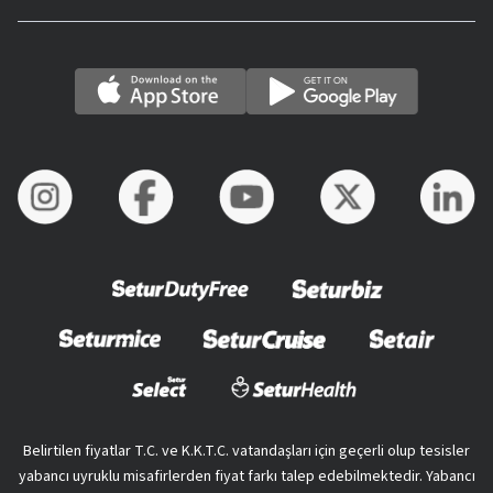
Belirtilen fiyatlar T.C. ve K.K.T.C. vatandaşları için geçerli olup tesisler
yabancı uyruklu misafirlerden fiyat farkı talep edebilmektedir. Yabancı