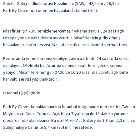
Sabiha Gökçen Uluslararası Havalimanı (SAW) - 42,4 km / 26,3 mi
Park By Clover için önerilen havaalanı İstanbul (IST).
Misafirler için kuru temizleme/çamaşır yıkama servisi, 24 saat açık
resepsiyon ve valiz dolabı mevcuttur. Misafirler için gidiş-dönüş
havaalanı transfer servisi 24 saat ücretli olarak hizmet vermektedir.
Restoranda yemek servisi yapılıyor, ayrıca otelde 24 saat oda servisi
sunuluyor. Oteldeki bar/oturma salonu misafirlere içecek servisi
yapıyor. Misafirlere her gün 07.30 ve 10.30 arasında ücretli açık büfe
kahvaltı servisi yapılmaktadır.
İstanbul (Şişli) içinde
Park By Clover konaklamanızda İstanbul bölgesinde merkezde, Taksim
Meydanı ve Cemil Topuzlu Açık Hava Tiyatrosu ile 15 dakika yürüme
mesafesinde olacaksınız. Bu otel Mixer Art Gallery ile 3,8 km (2,3 mil) ve
Süleymaniye Camii ile 5,4 km (3,4 mil) mesafede.