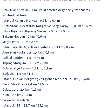
Uzaklıklar en yakın 0.1 mil ve kilometre değerine yuvarlanarak
gösterilmektedir.
İstanbul Kongre Merkezi - 0,6 km / 0,4 mi
Lütfi Kırdar Uluslararası Kongre ve Sergi Sarayı - 0,8 km / 0,5 mi
City s Nişantaşı Alışveriş Merkezi - 0,9 km / 0,5 mi
Taksim Meydanı - 1 km / 0,6 mi
Maçka Parkı - 1 km / 0,6 mi
Cemil Topuzlu Açık Hava Tiyatrosu - 1,1 km / 0,7 mi
Amerikan Hastanesi - 1,4 km / 0,8 mi
İstiklal Caddesi - 1,5 km / 1 mi
Tüpraş Stadyumu - 1,5 km / 1 mi
Dolmabahçe Sarayı - 1,8 km / 1,1 mi
Boğaziçi - 1,9 km / 1,2 mi
İstanbul Cevahir Alışveriş ve Eğlence Merkezi - 2,3 km / 1,4 mi
Pera Palas Oteli - 2,4 km / 1,5 mi
Galataport - 2,4 km / 1,5 mi
Yıldız - 2,5 km / 1,6 mi
En yakın havaalanları:
İstanbul (IST) - 38,7 km / 24,1 mi