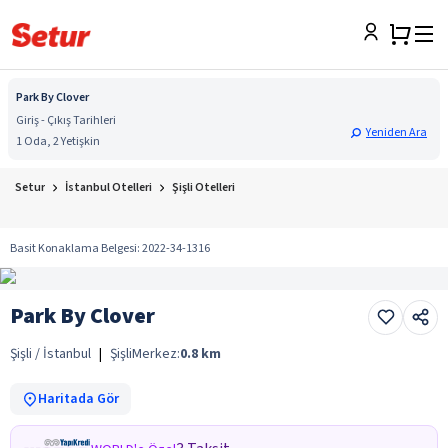
Park By Clover
Giriş - Çıkış Tarihleri
Yeniden Ara
1 Oda, 2 Yetişkin
Setur
İstanbul Otelleri
Şişli Otelleri
Basit Konaklama Belgesi
:
2022-34-1316
Park By Clover
Şişli / İstanbul
|
Şişli
Merkez:
0.8
km
Haritada Gör