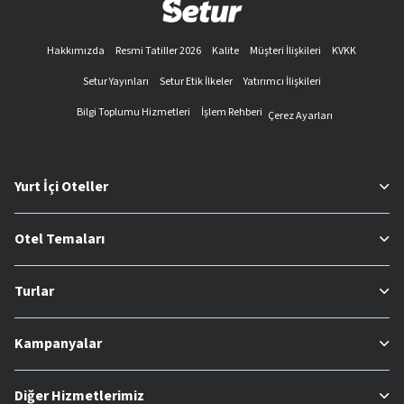
Hakkımızda
Resmi Tatiller 2026
Kalite
Müşteri İlişkileri
KVKK
Setur Yayınları
Setur Etik İlkeler
Yatırımcı İlişkileri
Bilgi Toplumu Hizmetleri
İşlem Rehberi
Çerez Ayarları
Yurt İçi Oteller
Otel Temaları
Turlar
Kampanyalar
Diğer Hizmetlerimiz