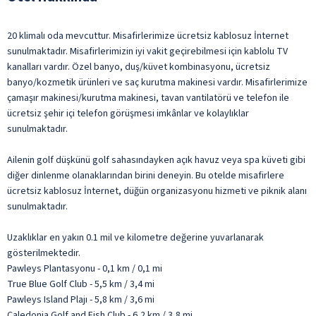
20 klimalı oda mevcuttur. Misafirlerimize ücretsiz kablosuz İnternet
sunulmaktadır. Misafirlerimizin iyi vakit geçirebilmesi için kablolu TV
kanalları vardır. Özel banyo, duş/küvet kombinasyonu, ücretsiz
banyo/kozmetik ürünleri ve saç kurutma makinesi vardır. Misafirlerimize
çamaşır makinesi/kurutma makinesi, tavan vantilatörü ve telefon ile
ücretsiz şehir içi telefon görüşmesi imkânlar ve kolaylıklar
sunulmaktadır.
Ailenin golf düşkünü golf sahasındayken açık havuz veya spa küveti gibi
diğer dinlenme olanaklarından birini deneyin. Bu otelde misafirlere
ücretsiz kablosuz İnternet, düğün organizasyonu hizmeti ve piknik alanı
sunulmaktadır.
Uzaklıklar en yakın 0.1 mil ve kilometre değerine yuvarlanarak
gösterilmektedir.
Pawleys Plantasyonu - 0,1 km / 0,1 mi
True Blue Golf Club - 5,5 km / 3,4 mi
Pawleys Island Plajı - 5,8 km / 3,6 mi
Caledonia Golf and Fish Club - 6,2 km / 3,8 mi