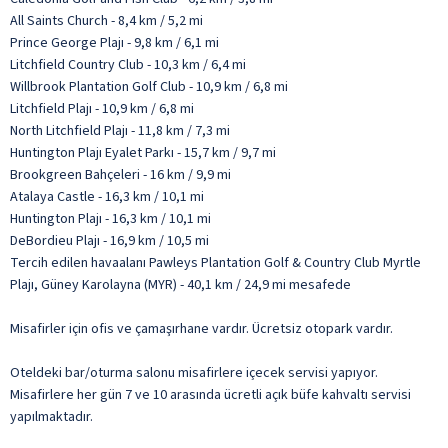
All Saints Church - 8,4 km / 5,2 mi
Prince George Plajı - 9,8 km / 6,1 mi
Litchfield Country Club - 10,3 km / 6,4 mi
Willbrook Plantation Golf Club - 10,9 km / 6,8 mi
Litchfield Plajı - 10,9 km / 6,8 mi
North Litchfield Plajı - 11,8 km / 7,3 mi
Huntington Plajı Eyalet Parkı - 15,7 km / 9,7 mi
Brookgreen Bahçeleri - 16 km / 9,9 mi
Atalaya Castle - 16,3 km / 10,1 mi
Huntington Plajı - 16,3 km / 10,1 mi
DeBordieu Plajı - 16,9 km / 10,5 mi
Tercih edilen havaalanı Pawleys Plantation Golf & Country Club Myrtle
Plajı, Güney Karolayna (MYR) - 40,1 km / 24,9 mi mesafede
Misafirler için ofis ve çamaşırhane vardır. Ücretsiz otopark vardır.
Oteldeki bar/oturma salonu misafirlere içecek servisi yapıyor.
Misafirlere her gün 7 ve 10 arasında ücretli açık büfe kahvaltı servisi
yapılmaktadır.