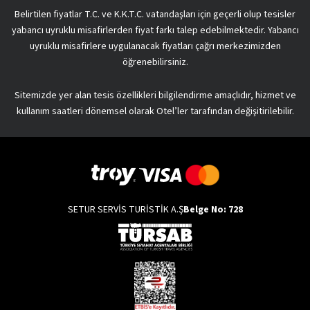
Belirtilen fiyatlar T.C. ve K.K.T.C. vatandaşları için geçerli olup tesisler
yabancı uyruklu misafirlerden fiyat farkı talep edebilmektedir. Yabancı
uyruklu misafirlere uygulanacak fiyatları çağrı merkezimizden
öğrenebilirsiniz.
Sitemizde yer alan tesis özellikleri bilgilendirme amaçlıdır, hizmet ve
kullanım saatleri dönemsel olarak Otel’ler tarafından değişitirilebilir.
SETUR SERVİS TURİSTİK A.Ş
Belge No: 728