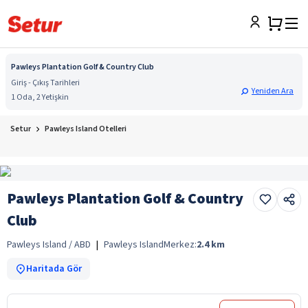
Pawleys Plantation Golf & Country Club
Giriş - Çıkış Tarihleri
Yeniden Ara
1 Oda, 2 Yetişkin
Setur
Pawleys Island Otelleri
Pawleys Plantation Golf & Country
Club
Pawleys Island / ABD
|
Pawleys Island
Merkez:
2.4
km
Haritada Gör