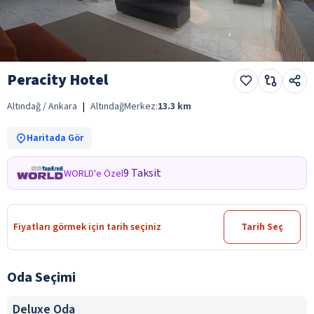
Peracity Hotel
Altındağ / Ankara
|
Altındağ
Merkez:
13.3
km
Haritada Gör
9 Taksit
WORLD'e Özel
Fiyatları görmek için tarih seçiniz
Tarih Seç
Oda Seçimi
Deluxe Oda