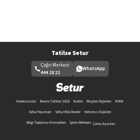
Tatilse Setur
Çağrı Merkezi
WhatsApp
444 28 22
Hakkımızda
Resmi Tatiller 2026
Kalite
Müşteri İlişkileri
KVKK
Setur Yayınları
Setur Etik İlkeler
Yatırımcı İlişkileri
Bilgi Toplumu Hizmetleri
İşlem Rehberi
Çerez Ayarları