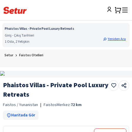
Phaistos Villas - Private Pool Luxury Retreats
Giriş - Çıkış Tarihleri
Yeniden Ara
1 Oda, 2 Yetişkin
Setur
Faistos Otelleri
Phaistos Villas - Private Pool Luxury
Retreats
Faistos / Yunanistan
|
Faistos
Merkez:
72
km
Haritada Gör