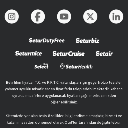
Belirtilen fiyatlar T.C. ve K.K.T.C. vatandaşları için geçerli olup tesisler
yabancı uyruklu misafirlerden fiyat farkı talep edebilmektedir. Yabancı
uyruklu misafirlere uygulanacak fiyatları çağrı merkezimizden
öğrenebilirsiniz.
Sitemizde yer alan tesis özellikleri bilgilendirme amaçlıdır, hizmet ve
kullanım saatleri dönemsel olarak Otel’ler tarafından değişitirilebilir.