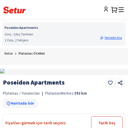
Poseidon Apartments
Giriş - Çıkış Tarihleri
Yeniden Ara
1 Oda, 2 Yetişkin
Setur
Platanias Otelleri
Poseidon Apartments
Platanias / Yunanistan
|
Platanias
Merkez:
392
km
Haritada Gör
Fiyatları görmek için tarih seçiniz
Tarih Seç