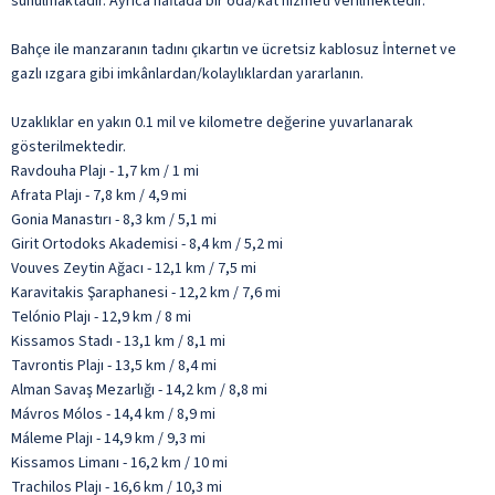
sunulmaktadır. Ayrıca haftada bir oda/kat hizmeti verilmektedir.
Bahçe ile manzaranın tadını çıkartın ve ücretsiz kablosuz İnternet ve
gazlı ızgara gibi imkânlardan/kolaylıklardan yararlanın.
Uzaklıklar en yakın 0.1 mil ve kilometre değerine yuvarlanarak
gösterilmektedir.
Ravdouha Plajı - 1,7 km / 1 mi
Afrata Plajı - 7,8 km / 4,9 mi
Gonia Manastırı - 8,3 km / 5,1 mi
Girit Ortodoks Akademisi - 8,4 km / 5,2 mi
Vouves Zeytin Ağacı - 12,1 km / 7,5 mi
Karavitakis Şaraphanesi - 12,2 km / 7,6 mi
Telónio Plajı - 12,9 km / 8 mi
Kissamos Stadı - 13,1 km / 8,1 mi
Tavrontis Plajı - 13,5 km / 8,4 mi
Alman Savaş Mezarlığı - 14,2 km / 8,8 mi
Mávros Mólos - 14,4 km / 8,9 mi
Máleme Plajı - 14,9 km / 9,3 mi
Kissamos Limanı - 16,2 km / 10 mi
Trachilos Plajı - 16,6 km / 10,3 mi