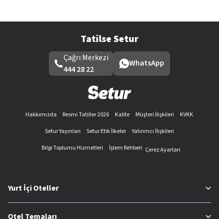
Tatilse Setur
Çağrı Merkezi
WhatsApp
444 28 22
Hakkımızda
Resmi Tatiller 2026
Kalite
Müşteri İlişkileri
KVKK
Setur Yayınları
Setur Etik İlkeler
Yatırımcı İlişkileri
Bilgi Toplumu Hizmetleri
İşlem Rehberi
Çerez Ayarları
Yurt İçi Oteller
Otel Temaları