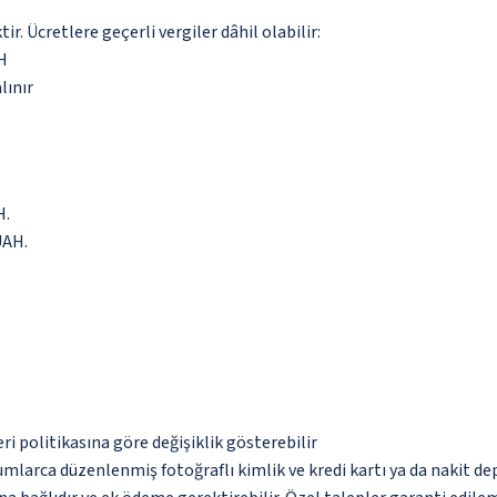
. Ücretlere geçerli vergiler dâhil olabilir:
AH
lınır
H.
UAH.
eri politikasına göre değişiklik gösterebilir
umlarca düzenlenmiş fotoğraflı kimlik ve kredi kartı ya da nakit de