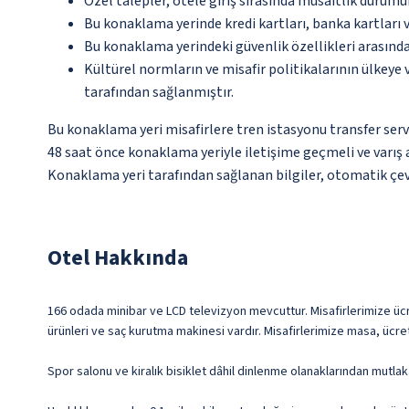
Özel talepler, otele giriş sırasında müsaitlik durumu
Bu konaklama yerinde kredi kartları, banka kartları 
Bu konaklama yerindeki güvenlik özellikleri arasınd
Kültürel normların ve misafir politikalarının ülkeye
tarafından sağlanmıştır.
Bu konaklama yeri misafirlere tren istasyonu transfer servi
48 saat önce konaklama yeriyle iletişime geçmeli ve varış a
Konaklama yeri tarafından sağlanan bilgiler, otomatik çevir
Otel Hakkında
166 odada minibar ve LCD televizyon mevcuttur. Misafirlerimize ücre
ürünleri ve saç kurutma makinesi vardır. Misafirlerimize masa, ücret
Spor salonu ve kiralık bisiklet dâhil dinlenme olanaklarından mutlak