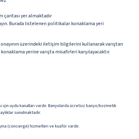
mez
ım çantası yer almaktadır
ayın. Burada listelenen politikalar konaklama yeri
onayının üzerindeki iletişim bilgilerini kullanarak varıştan
 konaklama yerine varışta misafirleri karşılayacaktır.
i için uydu kanalları vardır. Banyolarda ücretsiz banyo/kozmetik
aylıklar sunulmaktadır.
ışma (concierge) hizmetleri ve kuaför vardır.