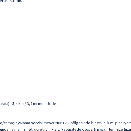
erilmektedir.
arası) - 5,4 km / 3,4 mi mesafede
eme/çamaşır yıkama servisi mevcuttur. Lviv bölgesinde bir etkinlik mi planlıy
onundan alma hizmeti ücretlidir. kısıtlı kapasitede otopark misafirlerimize hi