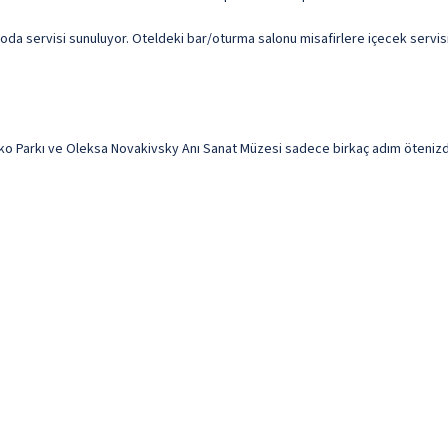
 oda servisi sunuluyor. Oteldeki bar/oturma salonu misafirlere içecek servisi
o Parkı ve Oleksa Novakivsky Anı Sanat Müzesi sadece birkaç adım ötenizde 