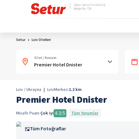
Setur Servis Turistik A.Ş.
Belge No: 728
Setur
Lviv Otelleri
Otel / Konum
Lviv / Ukrayna
|
Lviv
Merkez:
1.2
km
Premier Hotel Dnister
4.3
/5
Misafir Puanı
Çok iyi
Tüm Yorumlar
Tüm Fotoğraflar