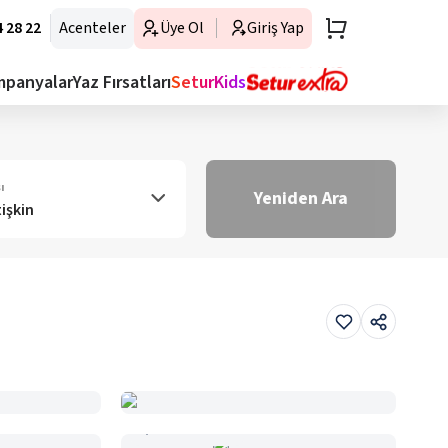
 28 22
Acenteler
Üye Ol
Giriş Yap
mpanyalar
Yaz Fırsatları
SeturKids
ı
Yeniden Ara
tişkin
Haritada Gör