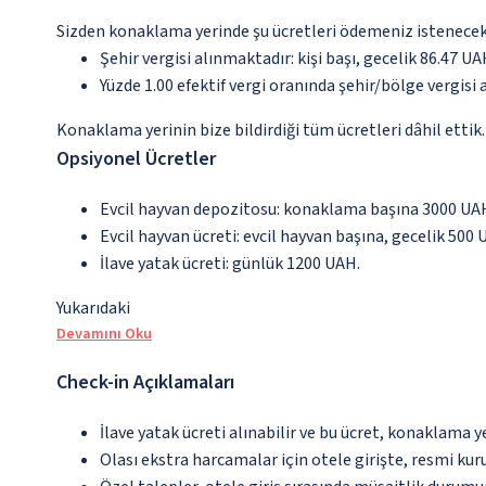
Sizden konaklama yerinde şu ücretleri ödemeniz istenecektir
Şehir vergisi alınmaktadır: kişi başı, gecelik 86.47 U
Yüzde 1.00 efektif vergi oranında şehir/bölge vergisi a
Konaklama yerinin bize bildirdiği tüm ücretleri dâhil ettik.
Opsiyonel Ücretler
Evcil hayvan depozitosu: konaklama başına 3000 UA
Evcil hayvan ücreti: evcil hayvan başına, gecelik 500 
İlave yatak ücreti: günlük 1200 UAH.
Yukarıdaki
Devamını Oku
Check-in Açıklamaları
İlave yatak ücreti alınabilir ve bu ücret, konaklama y
Olası ekstra harcamalar için otele girişte, resmi kur