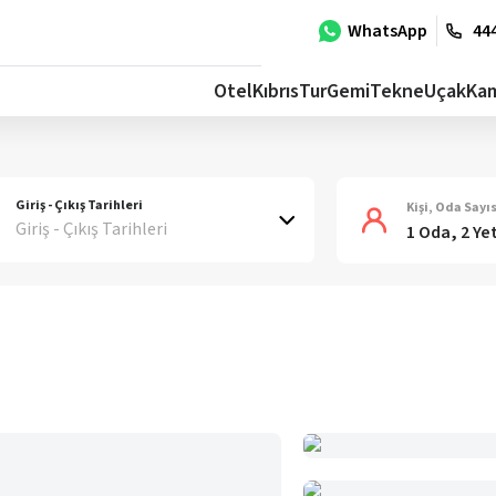
WhatsApp
444
Otel
Kıbrıs
Tur
Gemi
Tekne
Uçak
Ka
Giriş - Çıkış Tarihleri
Kişi, Oda Sayıs
Giriş - Çıkış Tarihleri
1 Oda, 2 Ye