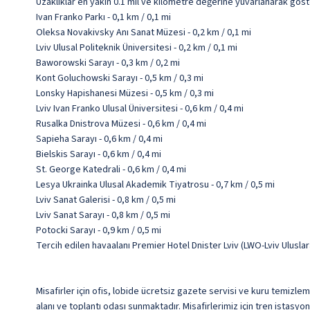
Uzaklıklar en yakın 0.1 mil ve kilometre değerine yuvarlanarak göst
Ivan Franko Parkı - 0,1 km / 0,1 mi
Oleksa Novakivsky Anı Sanat Müzesi - 0,2 km / 0,1 mi
Lviv Ulusal Politeknik Üniversitesi - 0,2 km / 0,1 mi
Baworowski Sarayı - 0,3 km / 0,2 mi
Kont Goluchowski Sarayı - 0,5 km / 0,3 mi
Lonsky Hapishanesi Müzesi - 0,5 km / 0,3 mi
Lviv Ivan Franko Ulusal Üniversitesi - 0,6 km / 0,4 mi
Rusalka Dnistrova Müzesi - 0,6 km / 0,4 mi
Sapieha Sarayı - 0,6 km / 0,4 mi
Bielskis Sarayı - 0,6 km / 0,4 mi
St. George Katedrali - 0,6 km / 0,4 mi
Lesya Ukrainka Ulusal Akademik Tiyatrosu - 0,7 km / 0,5 mi
Lviv Sanat Galerisi - 0,8 km / 0,5 mi
Lviv Sanat Sarayı - 0,8 km / 0,5 mi
Potocki Sarayı - 0,9 km / 0,5 mi
Tercih edilen havaalanı Premier Hotel Dnister Lviv (LWO-Lviv Uluslar
Misafirler için ofis, lobide ücretsiz gazete servisi ve kuru temizl
alanı ve toplantı odası sunmaktadır. Misafirlerimiz için tren istasy