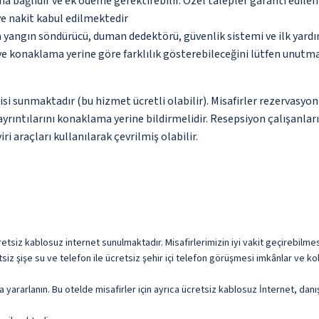
na bağlıdır ve ek ödeme gerektirebilir. Özel talepler garanti edile
ve nakit kabul edilmektedir
a yangın söndürücü, duman dedektörü, güvenlik sistemi ve ilk yard
 ve konaklama yerine göre farklılık gösterebileceğini lütfen unutm
si sunmaktadır (bu hizmet ücretli olabilir). Misafirler rezervasyon 
yrıntılarını konaklama yerine bildirmelidir. Resepsiyon çalışanları
i araçları kullanılarak çevrilmiş olabilir.
tsiz kablosuz internet sunulmaktadır. Misafirlerimizin iyi vakit geçirebilmes
siz şişe su ve telefon ile ücretsiz şehir içi telefon görüşmesi imkânlar ve kol
a yararlanın. Bu otelde misafirler için ayrıca ücretsiz kablosuz İnternet, dan