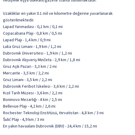
hediyelik eşya dükkânı/gazete standı sunulmaktadır.
Uzaklıklar en yakın 0.1 mil ve kilometre değerine yuvarlanarak
gösterilmektedir.
Lapad Yarımadası - 0,1 km / 0,1 mi
Copacabana Plajı - 0,8 km / 0,5 mi
Lapad Plajı - 1,4 km / 0,9 mi
Luka Gruz Limanı - 1,9 km / 1,2 mi
Dubrovnik Üniversitesi - 1,9 km / 1,2 mi
Dubrovnik Alışveriş Minčeta - 2,9 km / 1,8 mi
Gruz Açık Pazarı - 3,3 km / 2 mi
Mercante - 3,5 km / 2,2 mi
Gruz Limanı - 3,5 km / 2,2 mi
Dubrovnik Feribot İskelesi - 3,6 km / 2,2 mi
Kızıl Tarih Müzesi - 3,6 km / 2,2 mi
Boninovo Mezarlığı - 4 km / 2,5 mi
Bellevue Plajı - 4,2 km / 2,6 mi
Rochester Teknoloji Enstitüsü, Hırvatistan - 4,8 km / 3 mi
Šulić Plajı - 4,9 km / 3 mi
En yakın havaalanı Dubrovnik (DBV) - 24,4 km / 15,2 mi