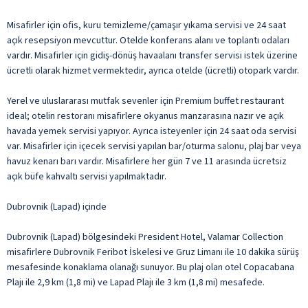
Misafirler için ofis, kuru temizleme/çamaşır yıkama servisi ve 24 saat
açık resepsiyon mevcuttur. Otelde konferans alanı ve toplantı odaları
vardır. Misafirler için gidiş-dönüş havaalanı transfer servisi istek üzerine
ücretli olarak hizmet vermektedir, ayrıca otelde (ücretli) otopark vardır.
Yerel ve uluslararası mutfak sevenler için Premium buffet restaurant
ideal; otelin restoranı misafirlere okyanus manzarasına nazır ve açık
havada yemek servisi yapıyor. Ayrıca isteyenler için 24 saat oda servisi
var. Misafirler için içecek servisi yapılan bar/oturma salonu, plaj bar veya
havuz kenarı barı vardır. Misafirlere her gün 7 ve 11 arasında ücretsiz
açık büfe kahvaltı servisi yapılmaktadır.
Dubrovnik (Lapad) içinde
Dubrovnik (Lapad) bölgesindeki President Hotel, Valamar Collection
misafirlere Dubrovnik Feribot İskelesi ve Gruz Limanı ile 10 dakika sürüş
mesafesinde konaklama olanağı sunuyor. Bu plaj olan otel Copacabana
Plajı ile 2,9 km (1,8 mi) ve Lapad Plajı ile 3 km (1,8 mi) mesafede.