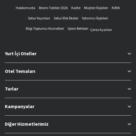
Hakkımızda
Resmi Tatiller 2026
Kalite
Müşteri İlişkileri
KVKK
Setur Yayınları
Setur Etik İlkeler
Yatırımcı İlişkileri
Bilgi Toplumu Hizmetleri
İşlem Rehberi
Çerez Ayarları
Yurt İçi Oteller
Otel Temaları
Turlar
Kampanyalar
Diğer Hizmetlerimiz