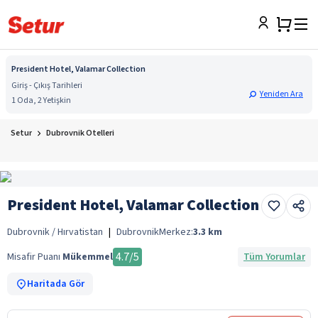
President Hotel, Valamar Collection
Giriş - Çıkış Tarihleri
Yeniden Ara
1 Oda, 2 Yetişkin
Setur
Dubrovnik Otelleri
President Hotel, Valamar Collection
Dubrovnik / Hırvatistan
|
Dubrovnik
Merkez:
3.3
km
4.7
/5
Misafir Puanı
Mükemmel
Tüm Yorumlar
Haritada Gör