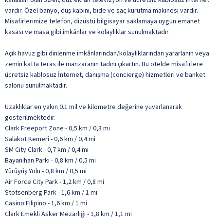
vardır. Özel banyo, duş kabini, bide ve saç kurutma makinesi vardır.
Misafirlerimize telefon, dizüstü bilgisayar saklamaya uygun emanet
kasası ve masa gibi imkânlar ve kolaylıklar sunulmaktadır.
Açık havuz gibi dinlenme imkânlarından/kolaylıklarından yararlanın veya
zemin katta teras ile manzaranın tadını çıkartın. Bu otelde misafirlere
ücretsiz kablosuz İnternet, danışma (concierge) hizmetleri ve banket
salonu sunulmaktadır.
Uzaklıklar en yakın 0.1 mil ve kilometre değerine yuvarlanarak
gösterilmektedir.
Clark Freeport Zone - 0,5 km / 0,3 mi
Salakot Kemeri - 0,6 km / 0,4 mi
SM City Clark - 0,7 km / 0,4 mi
Bayanihan Parkı - 0,8 km / 0,5 mi
Yürüyüş Yolu - 0,8 km / 0,5 mi
Air Force City Park - 1,2 km / 0,8 mi
Stotsenberg Park - 1,6 km / 1 mi
Casino Filipino - 1,6 km / 1 mi
Clark Emekli Asker Mezarlığı - 1,8 km / 1,1 mi