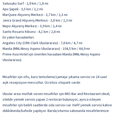
Satusuku Surf - 2,9 km / 1,8 mi
Apu Şapeli - 3,5 km / 2,2 mi
MarQuee Alışveriş Merkezi - 3,7 km / 2,3 mi
Jenra Grand Alışveriş Merkezi - 3,8 km / 2,3 mi
Nepo Alışveriş Merkezi - 3,9 km / 2,4 mi
Santo Rosario Kilisesi - 4,1 km / 2,6 mi
En yakın havaalanları:
Angeles City (CRK-Clark Uluslararası) - 7,6 km / 4,7 mi
Manila (MNL-Ninoy Aquino Uluslararası) - 104,5 km / 64,9 mi
Prime Asia Hotel için önerilen havaalanı Manila (MNL-Ninoy Aquino
Uluslararası).
Misafirler için ofis, kuru temizleme/çamaşır yıkama servisi ve 24 saat
açık resepsiyon mevcuttur. Ücretsiz otopark vardır.
Uluslar arası mutfak seven misafirler için IMO Bar and Restaurant ideal;
otelde yemek servisi yapan 2 restoran bulunuyor, ayrıca isteyen
misafirler için belirli saatlerde oda servisi var. Hafif yemek servisi kahve
dükkânında/kafede yapılıyor. Barda/oturma salonunda misafirlerimize