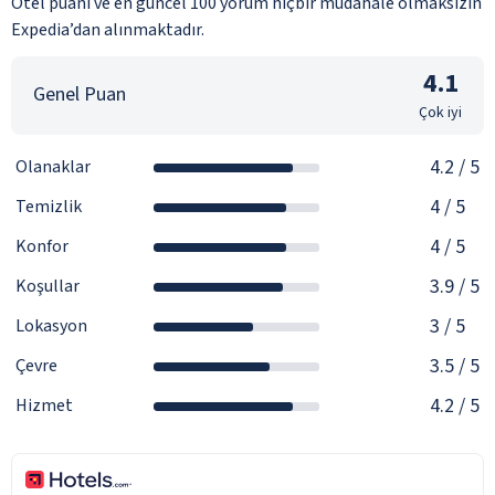
Otel puanı ve en güncel 100 yorum hiçbir müdahale olmaksızın
Expedia’dan alınmaktadır.
4.1
Genel Puan
Çok iyi
4.2
/ 5
Olanaklar
4
/ 5
Temizlik
4
/ 5
Konfor
3.9
/ 5
Koşullar
3
/ 5
Lokasyon
3.5
/ 5
Çevre
4.2
/ 5
Hizmet