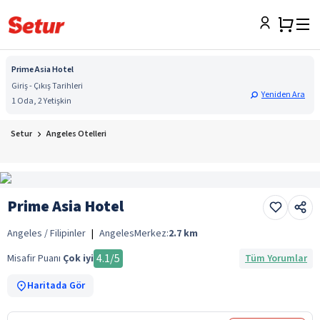
Prime Asia Hotel
Giriş - Çıkış Tarihleri
Yeniden Ara
1 Oda, 2 Yetişkin
Setur
Angeles Otelleri
Prime Asia Hotel
Angeles / Filipinler
|
Angeles
Merkez:
2.7
km
4.1
/5
Misafir Puanı
Çok iyi
Tüm Yorumlar
Haritada Gör