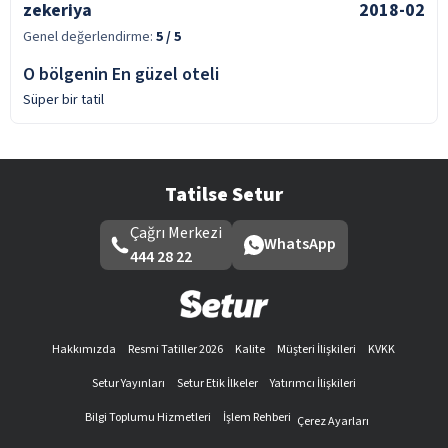
zekeriya
2018-02
Genel değerlendirme:
5
/ 5
O bölgenin En güzel oteli
Süper bir tatil
Tatilse Setur
Çağrı Merkezi
WhatsApp
444 28 22
Hakkımızda
Resmi Tatiller 2026
Kalite
Müşteri İlişkileri
KVKK
Setur Yayınları
Setur Etik İlkeler
Yatırımcı İlişkileri
Bilgi Toplumu Hizmetleri
İşlem Rehberi
Çerez Ayarları