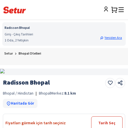
Radisson Bhopal
Giriş - Çıkış Tarihleri
Yeniden Ara
1 Oda, 2 Yetişkin
Setur
Bhopal Otelleri
Radisson Bhopal
Bhopal / Hindistan
|
Bhopal
Merkez:
8.1
km
Haritada Gör
Fiyatları görmek için tarih seçiniz
Tarih Seç