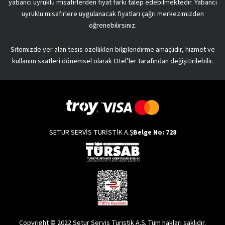
yabancı uyruklu misafirlerden fiyat farkı talep edebilmektedir. Yabancı
uyruklu misafirlere uygulanacak fiyatları çağrı merkezimizden
öğrenebilirsiniz.
Sitemizde yer alan tesis özellikleri bilgilendirme amaçlıdır, hizmet ve
kullanım saatleri dönemsel olarak Otel’ler tarafından değişitirilebilir.
SETUR SERVİS TURİSTİK A.Ş
Belge No: 728
Copyright © 2022 Setur Servis Turistik A.Ş. Tüm hakları saklıdır.