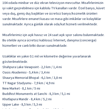
104 odada minibar ve düz ekran televizyon mevcuttur. Misafirlerimizin
iyi vakit geçirebilmesi için kablolu TV kanalları vardır. Özel banyo, küvet
veya duş, geniş duş başlıkları ve ücretsiz banyo/kozmetik ürünleri
vardır. Misafirlere emanet kasası ve masa gibi imkânlar ve kolaylıklar
sunulmaktadır. Ayrıca günlük olarak oda/kat hizmeti verilmektedir.
Misafirlerimiz için açık havuz ve 24 saat açık spor salonu bulunmaktadır.
Bu otelde ayrıca ücretsiz kablosuz İnternet, danışma (concierge)
hizmetleri ve canlı bitki duvarı sunulmaktadır.
Uzaklıklar en yakın 0.1 mil ve kilometre değerine yuvarlanarak
gösterilmektedir.
Shahpura Lake Viewpoint - 2,3 km / 1,4 mi
Oasis Akademisi - 5,4 km / 3,4 mi
Shaurya Memorial Bhopal - 6,1 km / 3,8 mi
TT Nagar Stadyumu - 7,9 km / 4,9 mi
New Market - 8,1 km / 5 mi
Buddhist Monuments at Sanchi - 8,3 km / 5,1 mi
Khatlapura Mandir - 8,4 km / 5,2 mi
Upper Lake - 8,5 km / 5,3 mi