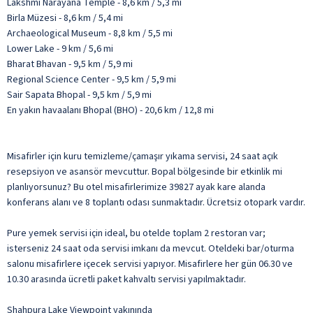
Lakshmi Narayana Temple - 8,6 km / 5,3 mi
Birla Müzesi - 8,6 km / 5,4 mi
Archaeological Museum - 8,8 km / 5,5 mi
Lower Lake - 9 km / 5,6 mi
Bharat Bhavan - 9,5 km / 5,9 mi
Regional Science Center - 9,5 km / 5,9 mi
Sair Sapata Bhopal - 9,5 km / 5,9 mi
En yakın havaalanı Bhopal (BHO) - 20,6 km / 12,8 mi
Misafirler için kuru temizleme/çamaşır yıkama servisi, 24 saat açık
resepsiyon ve asansör mevcuttur. Bopal bölgesinde bir etkinlik mi
planlıyorsunuz? Bu otel misafirlerimize 39827 ayak kare alanda
konferans alanı ve 8 toplantı odası sunmaktadır. Ücretsiz otopark vardır.
Pure yemek servisi için ideal, bu otelde toplam 2 restoran var;
isterseniz 24 saat oda servisi imkanı da mevcut. Oteldeki bar/oturma
salonu misafirlere içecek servisi yapıyor. Misafirlere her gün 06.30 ve
10.30 arasında ücretli paket kahvaltı servisi yapılmaktadır.
Shahpura Lake Viewpoint yakınında