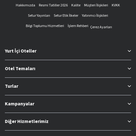
Hakkımızda
Resmi Tatiller 2026
Kalite
Müşteri İlişkileri
KVKK
Setur Yayınları
Setur Etik İlkeler
Yatırımcı İlişkileri
Bilgi Toplumu Hizmetleri
İşlem Rehberi
Çerez Ayarları
Yurt İçi Oteller
Otel Temaları
Turlar
Kampanyalar
Diğer Hizmetlerimiz