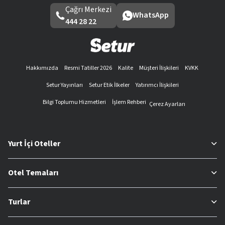
Çağrı Merkezi
WhatsApp
444 28 22
Hakkımızda
Resmi Tatiller 2026
Kalite
Müşteri İlişkileri
KVKK
Setur Yayınları
Setur Etik İlkeler
Yatırımcı İlişkileri
Bilgi Toplumu Hizmetleri
İşlem Rehberi
Çerez Ayarları
Yurt İçi Oteller
Otel Temaları
Turlar