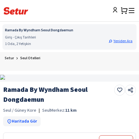
Ramada By Wyndham Seoul Dongdaemun
Giriş - Çıkış Tarihleri
Yeniden Ara
1 Oda, 2 Yetişkin
Setur
Seul Otelleri
Ramada By Wyndham Seoul
Dongdaemun
Seul / Güney Kore
|
Seul
Merkez:
11
km
Haritada Gör