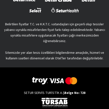
Belirtilen fiyatlar T.C. ve K.K.T.C. vatandaşları için geçerli olup tesisler
yabancı uyruklu misafirlerden fiyat farkı talep edebilmektedir. Yabancı
uyruklu misafirlere uygulanacak fiyatları çağrı merkezimizden
öğrenebilirsiniz.
Sitemizde yer alan tesis özellikleri bilgilendirme amaçlıdır, hizmet ve
kullanım saatleri dönemsel olarak Otel’ler tarafından değişitirilebilir.
SETUR SERVİS TURİSTİK A.Ş
Belge No: 728